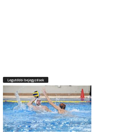
Legutóbbi bejegyzések