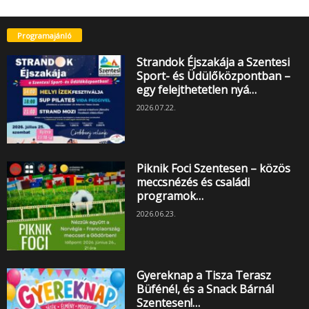
Programajánló
Strandok Éjszakája a Szentesi
Sport- és Üdülőközpontban –
egy felejthetetlen nyá…
2026.07.22.
Piknik Foci Szentesen – közös
meccsnézés és családi
programok…
2026.06.23.
Gyereknap a Tisza Terasz
Büfénél, és a Snack Bárnál
Szentesen!…