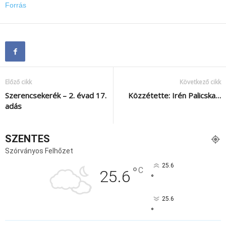
Forrás
Előző cikk
Következő cikk
Szerencsekerék – 2. évad 17.
Közzétette: Irén Palicska…
adás
SZENTES
Szórványos Felhőzet
25.6
°
C
25.6
°
25.6
°