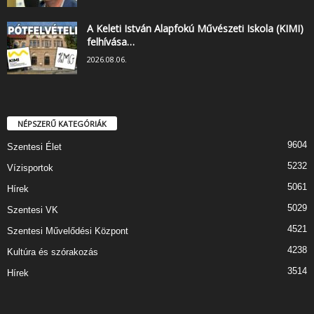
A Keleti István Alapfokú Művészeti Iskola (KIMI)
felhívása…
2026.08.06.
NÉPSZERŰ KATEGÓRIÁK
9604
Szentesi Élet
5232
Vízisportok
5061
Hírek
5029
Szentesi VK
4521
Szentesi Művelődési Központ
4238
Kultúra és szórakozás
3514
Hírek