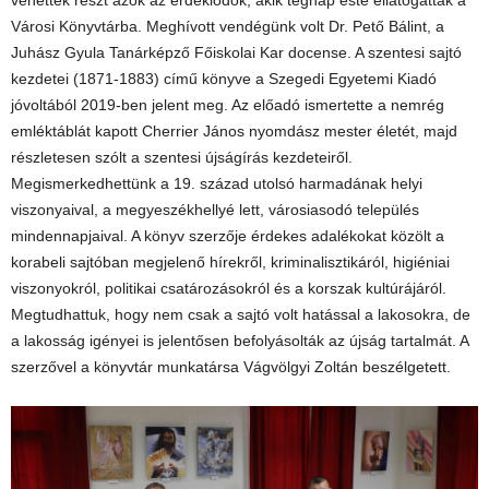
vehettek részt azok az érdeklődők, akik tegnap este ellátogattak a
Városi Könyvtárba. Meghívott vendégünk volt Dr. Pető Bálint, a
Juhász Gyula Tanárképző Főiskolai Kar docense. A szentesi sajtó
kezdetei (1871-1883) című könyve a Szegedi Egyetemi Kiadó
jóvoltából 2019-ben jelent meg. Az előadó ismertette a nemrég
emléktáblát kapott Cherrier János nyomdász mester életét, majd
részletesen szólt a szentesi újságírás kezdeteiről.
Megismerkedhettünk a 19. század utolsó harmadának helyi
viszonyaival, a megyeszékhellyé lett, városiasodó település
mindennapjaival. A könyv szerzője érdekes adalékokat közölt a
korabeli sajtóban megjelenő hírekről, kriminalisztikáról, higiéniai
viszonyokról, politikai csatározásokról és a korszak kultúrájáról.
Megtudhattuk, hogy nem csak a sajtó volt hatással a lakosokra, de
a lakosság igényei is jelentősen befolyásolták az újság tartalmát. A
szerzővel a könyvtár munkatársa Vágvölgyi Zoltán beszélgetett.