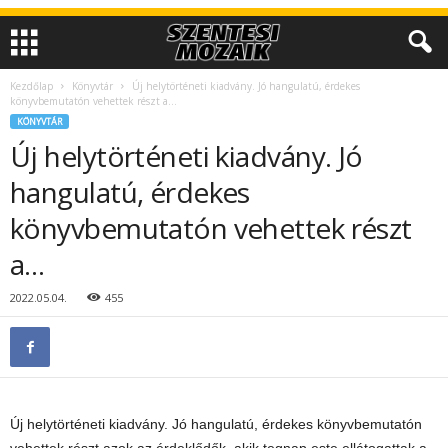
Kezdőlap
Könyvtár
Új helytörténeti kiadvány. Jó hangulatú, érdekes
könyvbemutatón vehettek részt a…
KÖNYVTÁR
Új helytörténeti kiadvány. Jó
hangulatú, érdekes
könyvbemutatón vehettek részt
a…
2022.05.04.
455
Új helytörténeti kiadvány. Jó hangulatú, érdekes könyvbemutatón