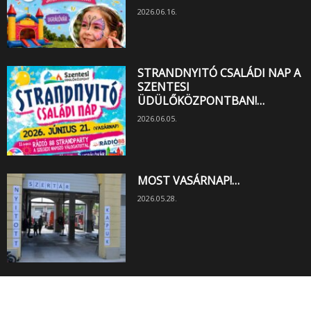
2026.06.16.
STRANDNYITÓ CSALÁDI NAP A
SZENTESI
ÜDÜLŐKÖZPONTBAN!…
2026.06.05.
MOST VASÁRNAP!…
2026.05.28.