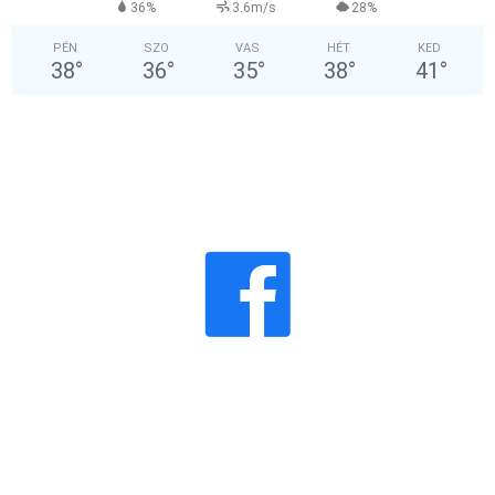
36%
3.6m/s
28%
PÉN
SZO
VAS
HÉT
KED
38
°
36
°
35
°
38
°
41
°