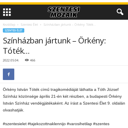
Kezdőlap
Szentesi Élet
Színházban jártunk – Örkény: Tóték…
SZENTESI ÉLET
Színházban jártunk – Örkény:
Tóték…
2022.05.04.
466
Örkény István Tóték című tragikomédiáját láthatta a Tóth József
Színház közönsége április 21-én két részben, a budapesti Örkény
István Színház vendégjátékaként. Az írást a Szentesi Élet 9. oldalán
olvashatják.
#szentesielet #tajekozottnaklennijo #varosihetilap #szentes