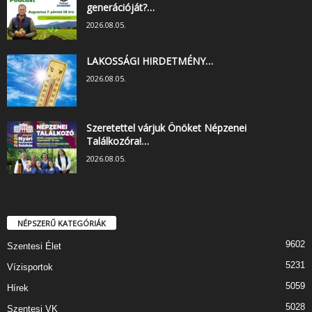
generációját?…
2026.08.05.
LAKOSSÁGI HIRDETMÉNY…
2026.08.05.
Szeretettel várjuk Önöket Népzenei
Találkozóra!…
2026.08.05.
NÉPSZERŰ KATEGÓRIÁK
9602
Szentesi Élet
5231
Vízisportok
5059
Hírek
5028
Szentesi VK