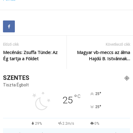
Előző cikk
Következő cikk
Mecénás: Zsuffa Tünde: Az
Magyar vb-meccs az álma
Ég tartja a Földet
Hajdú B. Istvánnak…
SZENTES
Tiszta Égbolt
°
25
°
C
25
°
25
29%
2.2m/s
0%