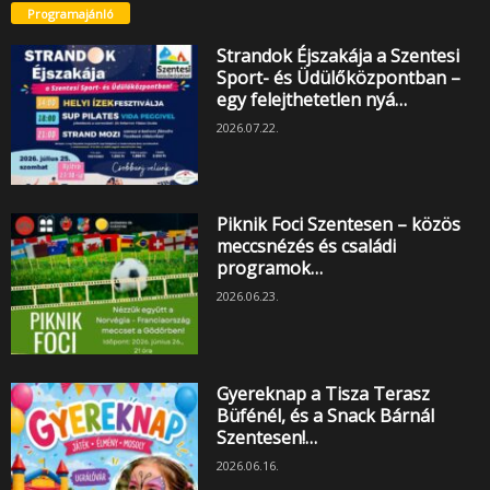
Programajánló
Strandok Éjszakája a Szentesi
Sport- és Üdülőközpontban –
egy felejthetetlen nyá…
2026.07.22.
Piknik Foci Szentesen – közös
meccsnézés és családi
programok…
2026.06.23.
Gyereknap a Tisza Terasz
Büfénél, és a Snack Bárnál
Szentesen!…
2026.06.16.