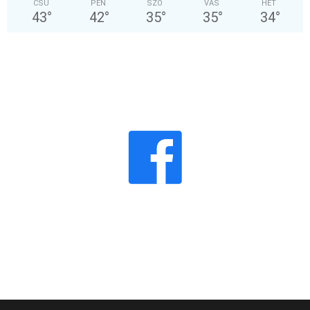
CSÜ
PÉN
SZO
VAS
HÉT
43
°
42
°
35
°
35
°
34
°