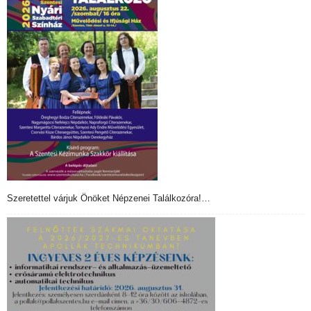
Szeretettel várjuk Önöket Népzenei Találkozóra!…