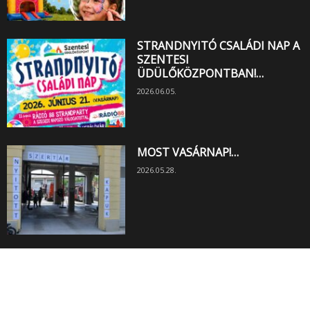
STRANDNYITÓ CSALÁDI NAP A
SZENTESI
ÜDÜLŐKÖZPONTBAN!…
2026.06.05.
MOST VASÁRNAP!…
2026.05.28.