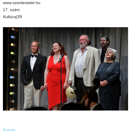
www.szentesielet.hu
17. szám
Kultúra|39
Forrás