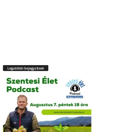
Legutóbbi bejegyzések