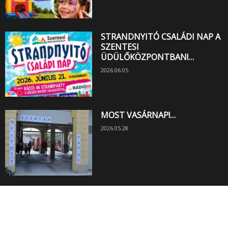
STRANDNYITÓ CSALÁDI NAP A
SZENTESI
ÜDÜLŐKÖZPONTBAN!…
2026.06.05.
MOST VASÁRNAP!…
2026.05.28.