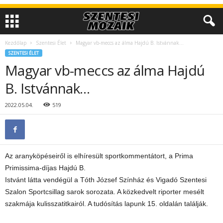
Kezdőlap
Szentesi Élet
Magyar vb-meccs az álma Hajdú B. Istvánnak…
SZENTESI ÉLET
Magyar vb-meccs az álma Hajdú
B. Istvánnak…
2022.05.04.
519
Az aranyköpéseiről is elhíresült sportkommentátort, a Prima
Primissima-díjas Hajdú B.
Istvánt látta vendégül a Tóth József Színház és Vigadó Szentesi
Szalon Sportcsillag sarok sorozata. A közkedvelt riporter mesélt
szakmája kulisszatitkairól. A tudósítás lapunk 15. oldalán találják.