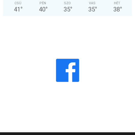
CSÜ
PÉN
SZO
VAS
HÉT
41
°
40
°
35
°
35
°
38
°