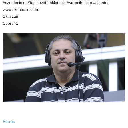
#szentesielet #tajekozottnaklennijo #varosihetilap #szentes
www.szentesielet.hu
17. szám
Sport|41
Forrás