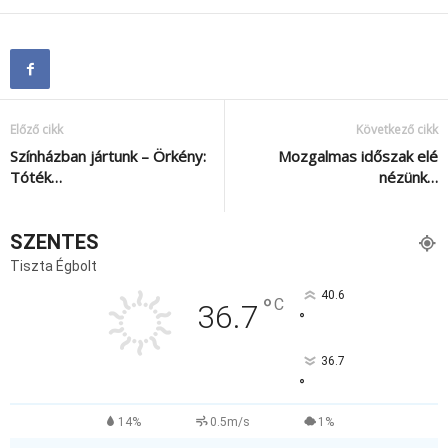
Előző cikk
Következő cikk
Színházban jártunk – Örkény:
Mozgalmas időszak elé
Tóték…
nézünk…
SZENTES
Tiszta Égbolt
40.6
°
C
36.7
°
36.7
°
14%
0.5m/s
1%