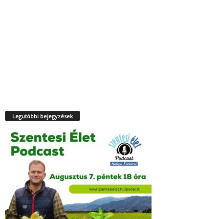
Legutóbbi bejegyzések