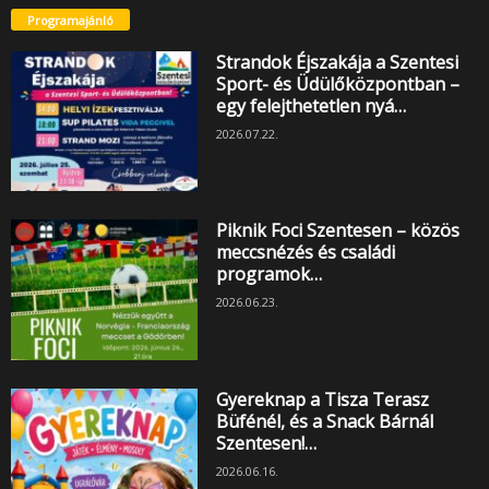
Programajánló
Strandok Éjszakája a Szentesi
Sport- és Üdülőközpontban –
egy felejthetetlen nyá…
2026.07.22.
Piknik Foci Szentesen – közös
meccsnézés és családi
programok…
2026.06.23.
Gyereknap a Tisza Terasz
Büfénél, és a Snack Bárnál
Szentesen!…
2026.06.16.