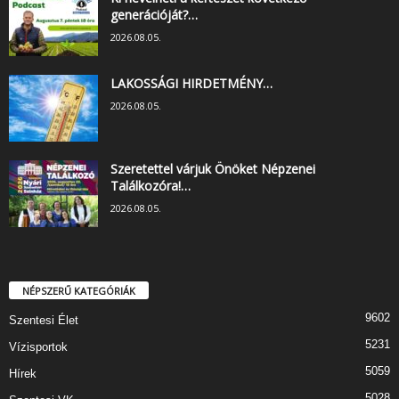
generációját?…
2026.08.05.
LAKOSSÁGI HIRDETMÉNY…
2026.08.05.
Szeretettel várjuk Önöket Népzenei
Találkozóra!…
2026.08.05.
NÉPSZERŰ KATEGÓRIÁK
9602
Szentesi Élet
5231
Vízisportok
5059
Hírek
5028