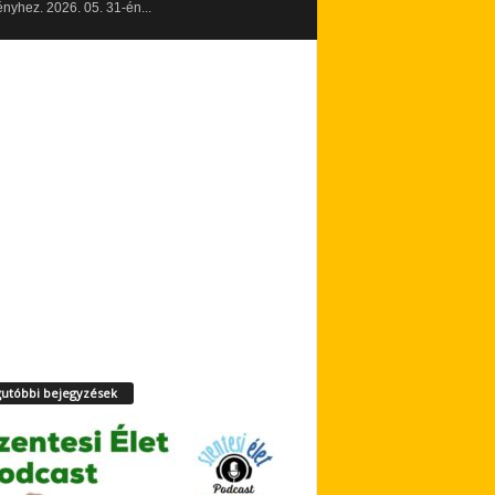
yhez. 2026. 05. 31-én...
utóbbi bejegyzések