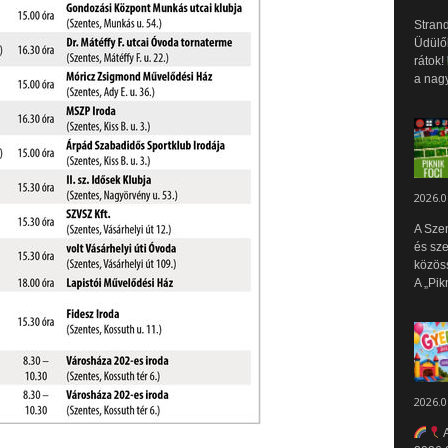
Strand
Üdülők
rátok!
a nagy
2026.0
A Sze
és sz
közös
A „Pik
2026.0
A