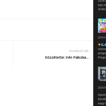
2026.0
egy vi
Arcfes
2026.0
szezo
Következő cikk
progr
Közzétette: Irén Palicska…
Progr
2026.0
Gyerm
tűzolt
nagy ö