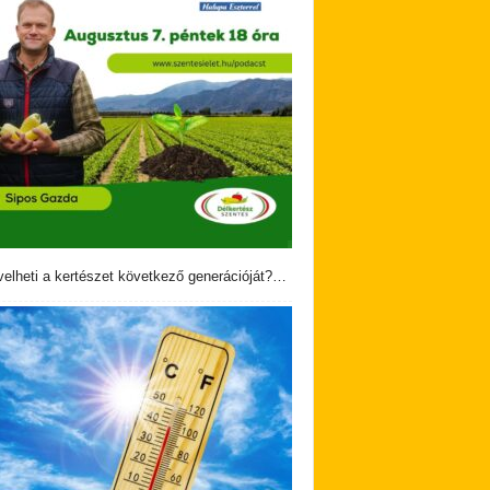
velheti a kertészet következő generációját?…