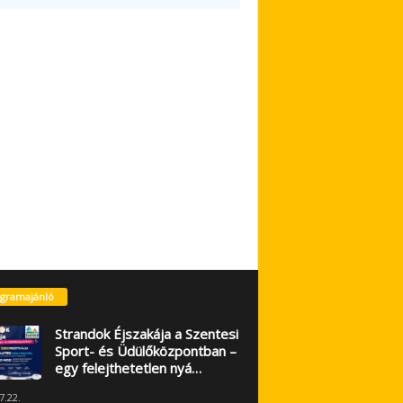
gramajánló
Strandok Éjszakája a Szentesi
Sport- és Üdülőközpontban –
egy felejthetetlen nyá…
7.22.