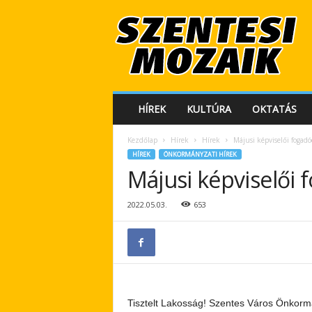
S
z
e
n
t
e
s
HÍREK
KULTÚRA
OKTATÁS
i
M
Kezdőlap
Hírek
Hírek
Májusi képviselői fogad
o
HÍREK
ÖNKORMÁNYZATI HÍREK
z
Májusi képviselői
a
i
k
2022.05.03.
653
Tisztelt Lakosság! Szentes Város Önkormá