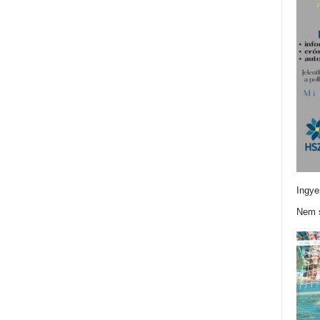
Ingye
Nem s