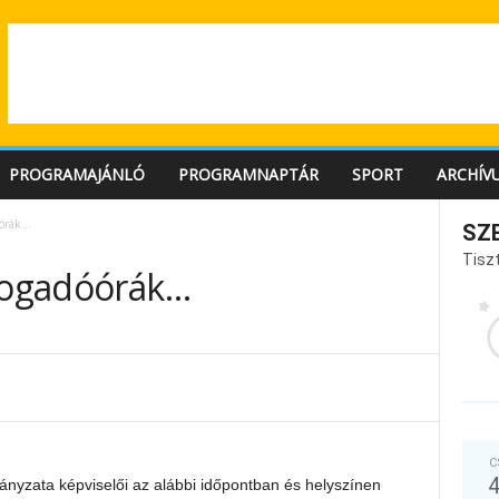
PROGRAMAJÁNLÓ
PROGRAMNAPTÁR
SPORT
ARCHÍV
óórák…
SZ
Tiszt
 fogadóórák…
C
nyzata képviselői az alábbi időpontban és helyszínen