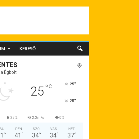
UM
KERESŐ
ENTES
a Égbolt
°
25
°
C
25
°
25
29%
2.2m/s
0%
SÜ
PÉN
SZO
VAS
HÉT
41
°
41
°
34
°
34
°
37
°