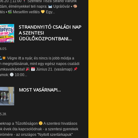
6.20. | 11:00
Szentesi Tisza Strand Várunk
dám, élményekkel teli napra:
Ugrálóvár •
tés •
Mesefilm vetítés
Egy...
STRANDNYITÓ CSALÁDI NAP
A SZENTESI
ÜDÜLŐKÖZPONTBAN!…
6.05.
Végre itt a nyár, és nincs is jobb módja a
n megnyitásának, mint egy egész napos családi
amkavalkáddal!
Június 21. (vasárnap)
amok:
10:00...
MOST VASÁRNAP!…
5.28.
eknap a Tűzoltóságon
A szentesi hivatásos
ók évek óta kapcsolódnak - a szentesi gyerekek
römére - az országos "Nyitott szertárkapuk"