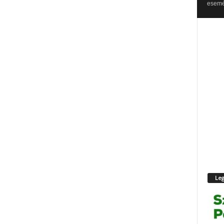
esemén
Leg