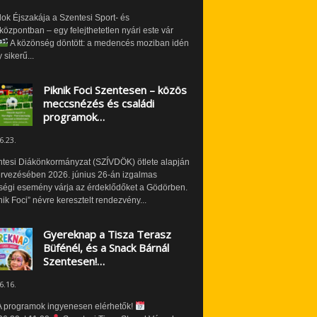
ok Éjszakája a Szentesi Sport- és
özpontban – egy felejthetetlen nyári este vár
A közönség döntött: a medencés moziban idén
 sikerű...
Piknik Foci Szentesen – közös
meccsnézés és családi
programok…
6.23.
ntesi Diákönkormányzat (SZÍVDÖK) ötlete alapján
ervezésében 2026. június 26-án izgalmas
ségi esemény várja az érdeklődőket a Gödörben.
nik Foci” névre keresztelt rendezvény...
Gyereknap a Tisza Terasz
Büfénél, és a Snack Bárnál
Szentesen!…
6.16.
 programok ingyenesen elérhetők!