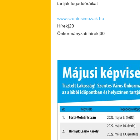
tartják fogadóóráikat …
www.szentesimozaik.hu
Hírek|29
Önkormányzati hírek|30