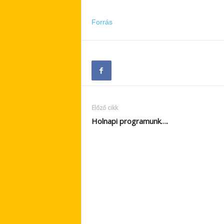
Forrás
Előző cikk
Holnapi programunk….