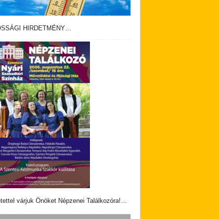
OSSÁGI HIRDETMÉNY…
tettel várjuk Önöket Népzenei Találkozóra!…