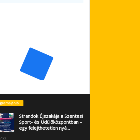
gramajánló
Strandok Éjszakája a Szentesi
Sport- és Üdülőközpontban –
egy felejthetetlen nyá…
7.22.