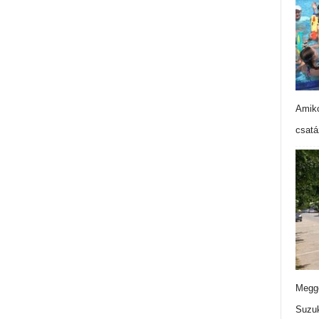
Amiko
csatá
Meggo
Suzuk