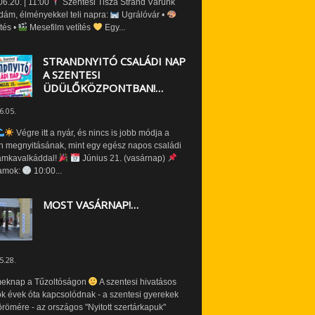
6.20. | 11:00
Szentesi Tisza Strand Várunk
dám, élményekkel teli napra:
Ugrálóvár •
tés •
Mesefilm vetítés
Egy...
STRANDNYITÓ CSALÁDI NAP
A SZENTESI
ÜDÜLŐKÖZPONTBAN!…
6.05.
Végre itt a nyár, és nincs is jobb módja a
n megnyitásának, mint egy egész napos családi
amkavalkáddal!
Június 21. (vasárnap)
amok:
10:00...
MOST VASÁRNAP!…
5.28.
eknap a Tűzoltóságon
A szentesi hivatásos
ók évek óta kapcsolódnak - a szentesi gyerekek
römére - az országos "Nyitott szertárkapuk"