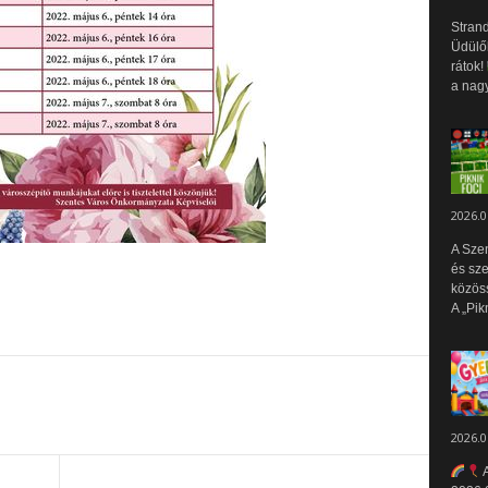
Strand
Üdülők
rátok!
a nagy
2026.0
A Sze
és sz
közös
A „Pik
2026.0
A