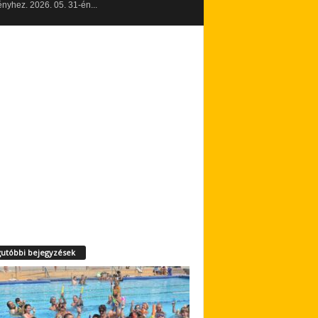
yhez. 2026. 05. 31-én...
utóbbi bejegyzések