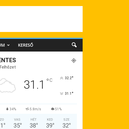
UM
KERESŐ
ENTES
 Felhőzet
°
32.2
°
C
31.1
°
31.1
34%
5.8m/s
51%
ZO
VAS
HÉT
KED
SZE
31
°
35
°
38
°
39
°
32
°