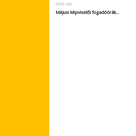
Előző cikk
Májusi képviselői fogadóórák…