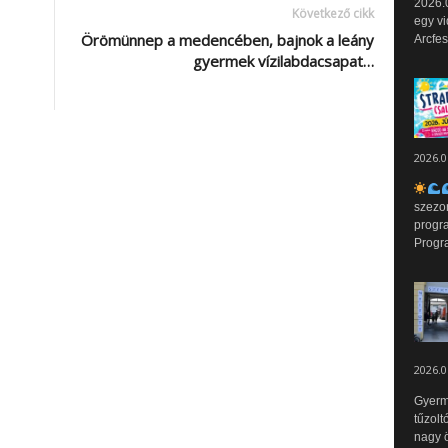
2026.0
Következő cikk
egy vi
Örömünnep a medencében, bajnok a leány
Arcfes
gyermek vízilabdacsapat…
2026.0
szezo
progr
Progr
2026.0
Gyerm
tűzolt
nagy ö