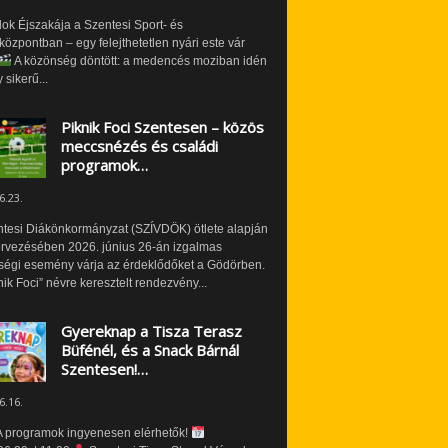
ok Éjszakája a Szentesi Sport- és
özpontban – egy felejthetetlen nyári este vár
A közönség döntött: a medencés moziban idén
 sikerű...
Piknik Foci Szentesen – közös
meccsnézés és családi
programok…
6.23.
ntesi Diákönkormányzat (SZÍVDÖK) ötlete alapján
ervezésében 2026. június 26-án izgalmas
ségi esemény várja az érdeklődőket a Gödörben.
nik Foci” névre keresztelt rendezvény...
Gyereknap a Tisza Terasz
Büfénél, és a Snack Bárnál
Szentesen!…
6.16.
 programok ingyenesen elérhetők!