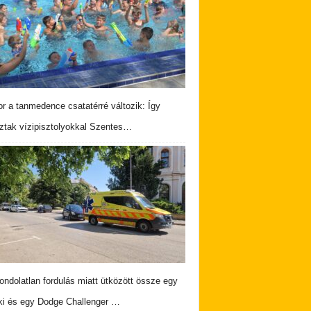
r a tanmedence csatatérré változik: Így
ztak vízipisztolyokkal Szentes…
ndolatlan fordulás miatt ütközött össze egy
i és egy Dodge Challenger …