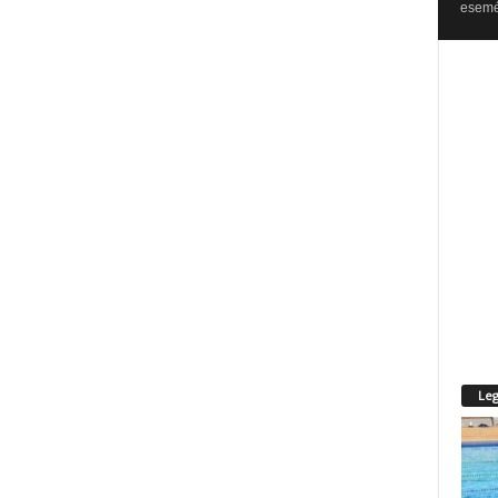
esemén
Leg