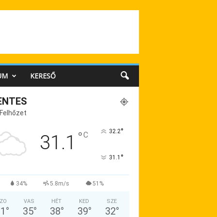
UM
KERESŐ
ENTES
 Felhőzet
°
32.2
°
C
31.1
°
31.1
34%
5.8m/s
51%
ZO
VAS
HÉT
KED
SZE
31
°
35
°
38
°
39
°
32
°