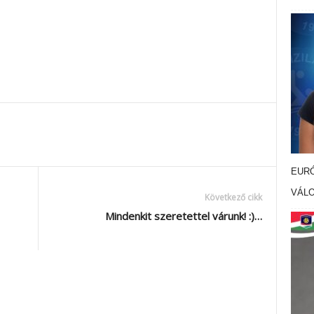
EURÓ
VÁL
Következő cikk
Mindenkit szeretettel várunk! :)…