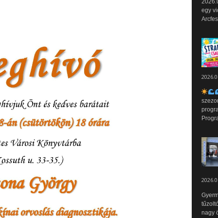
2026.0
egy vi
Arcfes
2026.0
szezo
progr
Progr
2026.0
Gyerm
tűzolt
nagy ö