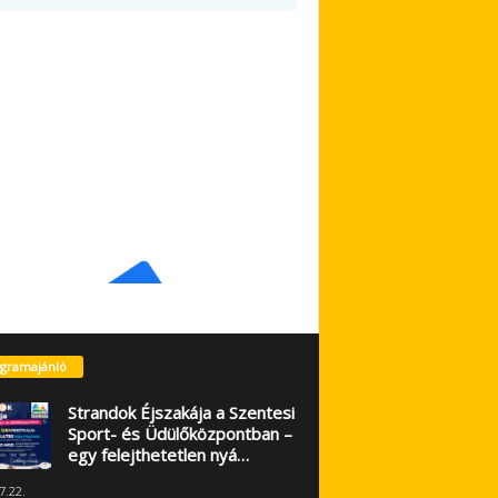
gramajánló
Strandok Éjszakája a Szentesi
Sport- és Üdülőközpontban –
egy felejthetetlen nyá…
7.22.