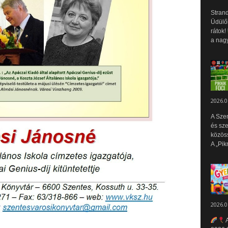
Strand
Üdülők
rátok!
a nagy
2026.0
A Sze
és sz
közös
A „Pik
2026.0
A