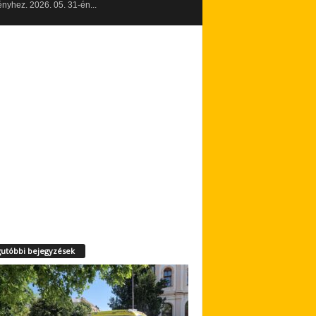
yhez. 2026. 05. 31-én...
utóbbi bejegyzések