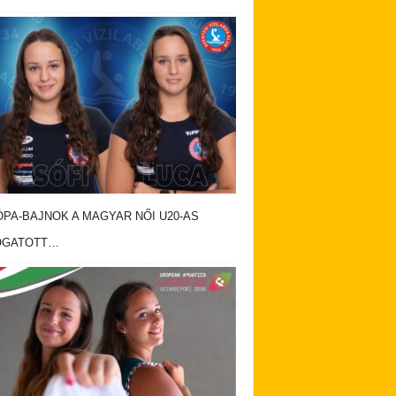
PA-BAJNOK A MAGYAR NŐI U20-AS
OGATOTT…