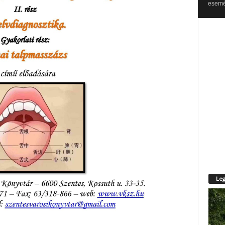
esemén
Leg