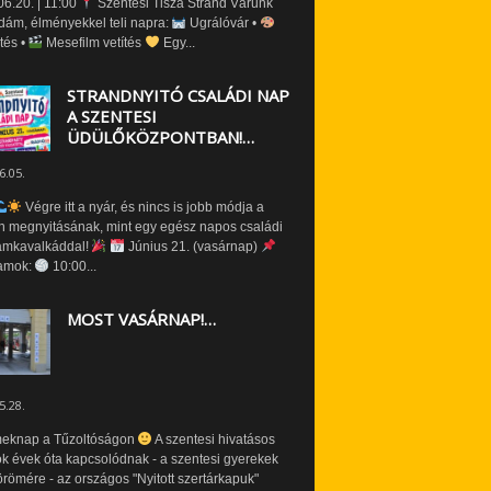
6.20. | 11:00
Szentesi Tisza Strand Várunk
dám, élményekkel teli napra:
Ugrálóvár •
tés •
Mesefilm vetítés
Egy...
STRANDNYITÓ CSALÁDI NAP
A SZENTESI
ÜDÜLŐKÖZPONTBAN!…
6.05.
Végre itt a nyár, és nincs is jobb módja a
n megnyitásának, mint egy egész napos családi
amkavalkáddal!
Június 21. (vasárnap)
amok:
10:00...
MOST VASÁRNAP!…
5.28.
eknap a Tűzoltóságon
A szentesi hivatásos
ók évek óta kapcsolódnak - a szentesi gyerekek
römére - az országos "Nyitott szertárkapuk"