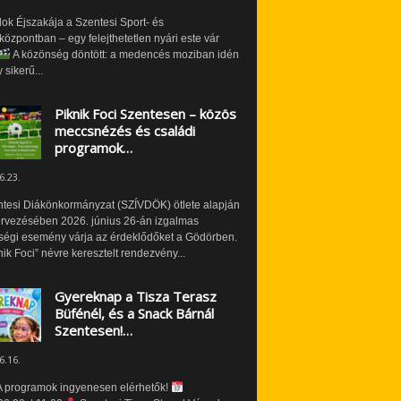
ok Éjszakája a Szentesi Sport- és
özpontban – egy felejthetetlen nyári este vár
A közönség döntött: a medencés moziban idén
 sikerű...
Piknik Foci Szentesen – közös
meccsnézés és családi
programok…
6.23.
ntesi Diákönkormányzat (SZÍVDÖK) ötlete alapján
ervezésében 2026. június 26-án izgalmas
ségi esemény várja az érdeklődőket a Gödörben.
nik Foci” névre keresztelt rendezvény...
Gyereknap a Tisza Terasz
Büfénél, és a Snack Bárnál
Szentesen!…
6.16.
 programok ingyenesen elérhetők!