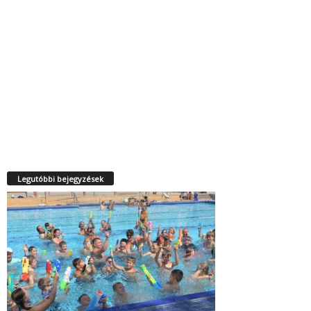
Legutóbbi bejegyzések