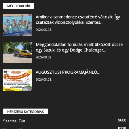
MÉG TÖBB HÍR
Amikor a tanmedence csatatérré változik: Így
csatáztak vízipisztolyokkal Szentes…
2026.08.08.
Meggondolatlan fordulás miatt ütközött össze
egy Suzuki és egy Dodge Challenger...
2026.08.08.
AUGUSZTUSI PROGRAMAJÁNLÓ…
2026.08.08.
NÉPSZERŰ KATEGÓRIÁK
9608
Szentesi Élet
5235