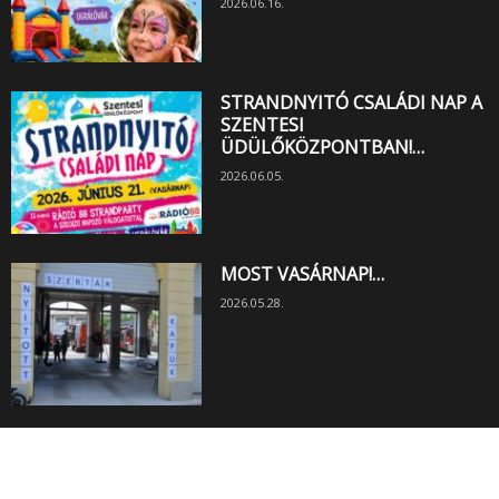
2026.06.16.
STRANDNYITÓ CSALÁDI NAP A
SZENTESI
ÜDÜLŐKÖZPONTBAN!…
2026.06.05.
MOST VASÁRNAP!…
2026.05.28.