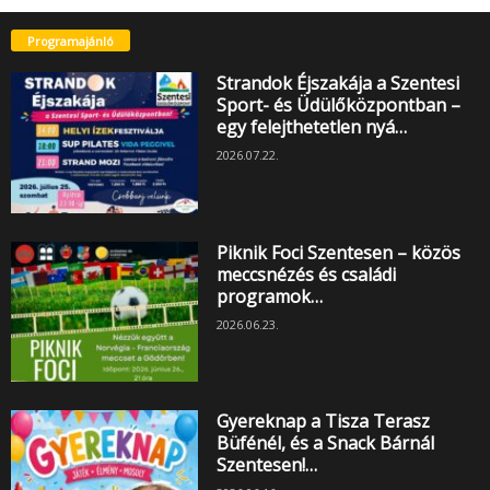
Programajánló
Strandok Éjszakája a Szentesi
Sport- és Üdülőközpontban –
egy felejthetetlen nyá…
2026.07.22.
Piknik Foci Szentesen – közös
meccsnézés és családi
programok…
2026.06.23.
Gyereknap a Tisza Terasz
Büfénél, és a Snack Bárnál
Szentesen!…