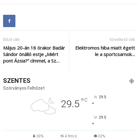
Előző cikk
Következő cikk
Május 20-án 18 órakor Badár
Elektromos hiba miatt égett
Sándor önálló estje „Miért
le a sportcsarnok…
pont Ázsia?” címmel, a Sz…
SZENTES
Szórványos Felhőzet
29.5
°
C
29.5
°
29.5
°
30%
4.9m/s
33%