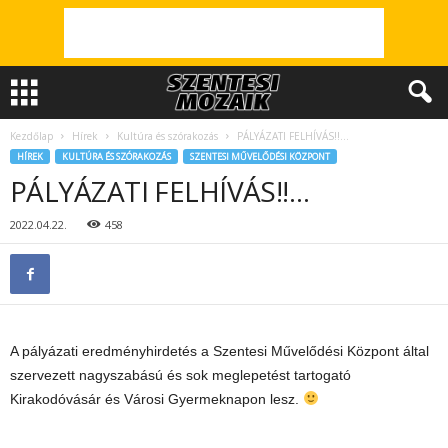
Kezdőlap
Hírek
Kultúra és szórakozás
PÁLYÁZATI FELHÍVÁS!!…
HÍREK
KULTÚRA ÉS SZÓRAKOZÁS
SZENTESI MŰVELŐDÉSI KÖZPONT
PÁLYÁZATI FELHÍVÁS!!…
2022.04.22.
458
A pályázati eredményhirdetés a Szentesi Művelődési Központ által
szervezett nagyszabású és sok meglepetést tartogató
Kirakodóvásár és Városi Gyermeknapon lesz.