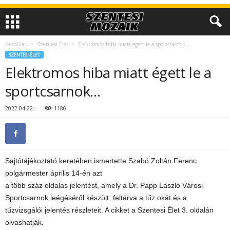
Kezdőlap
Szentesi Élet
Elektromos hiba miatt égett le a sportcsarnok…
SZENTESI ÉLET
Elektromos hiba miatt égett le a
sportcsarnok…
2022.04.22.
1180
Sajtótájékoztató keretében ismertette Szabó Zoltán Ferenc
polgármester április 14-én azt
a több száz oldalas jelentést, amely a Dr. Papp László Városi
Sportcsarnok leégéséről készült, feltárva a tűz okát és a
tűzvizsgálói jelentés részleteit. A cikket a Szentesi Élet 3. oldalán
olvashatják.