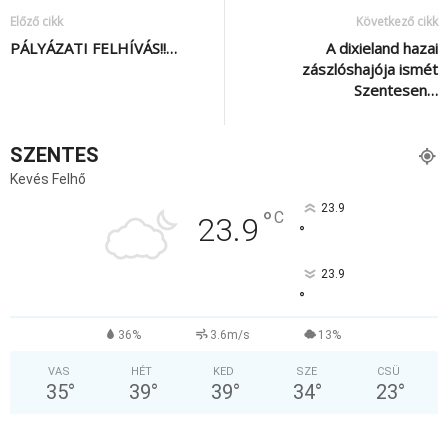
Előző cikk
Következő cikk
PÁLYÁZATI FELHÍVÁS!!…
A dixieland hazai
zászlóshajója ismét
Szentesen…
SZENTES
Kevés Felhő
23.9
°
C
23.9
°
23.9
°
36%
3.6m/s
13%
VAS
HÉT
KED
SZE
CSÜ
35
°
39
°
39
°
34
°
23
°