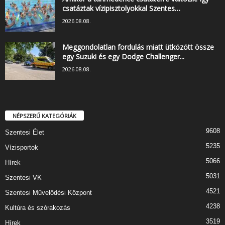
csatáztak vízipisztolyokkal Szentes…
2026.08.08.
Meggondolatlan fordulás miatt ütközött össze
egy Suzuki és egy Dodge Challenger...
2026.08.08.
NÉPSZERŰ KATEGÓRIÁK
9608
Szentesi Élet
5235
Vízisportok
5066
Hírek
5031
Szentesi VK
4521
Szentesi Művelődési Központ
4238
Kultúra és szórakozás
3519
Hírek