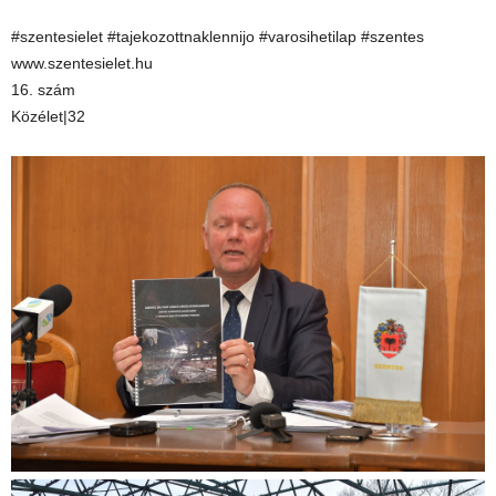
#szentesielet #tajekozottnaklennijo #varosihetilap #szentes
www.szentesielet.hu
16. szám
Közélet|32