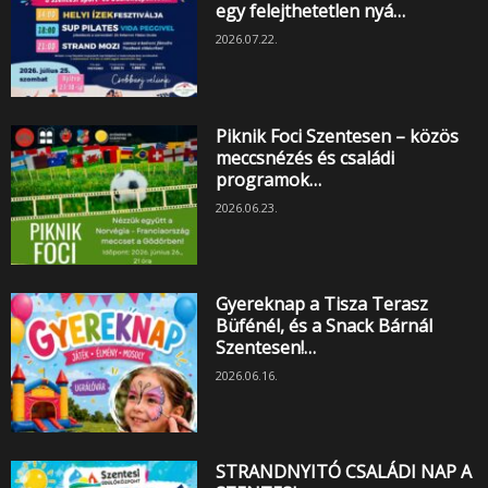
egy felejthetetlen nyá…
2026.07.22.
Piknik Foci Szentesen – közös
meccsnézés és családi
programok…
2026.06.23.
Gyereknap a Tisza Terasz
Büfénél, és a Snack Bárnál
Szentesen!…
2026.06.16.
STRANDNYITÓ CSALÁDI NAP A