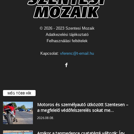
© 2026 - 2023 Szentesi Mozaik
Adatkezelési tájékoztató
Felhasználási feltételek
Kapcsolat:
vferenc@t-email.hu
MÉG TÖBB HÍR
Motoros és személyautó ütközött Szentesen –
a megfelelő védőfelszerelés sokat me…
2026.08.08.
Amikor a tanmedence csatatérré változik: Így