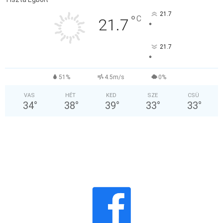
21.7
°
C
21.7
°
21.7
°
51%
4.5m/s
0%
VAS
HÉT
KED
SZE
CSÜ
34
°
38
°
39
°
33
°
33
°