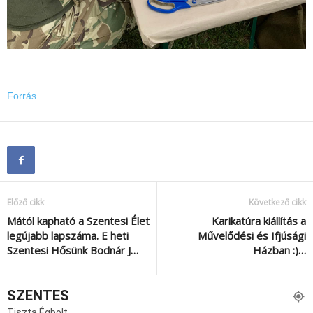
Forrás
Előző cikk
Következő cikk
Mától kapható a Szentesi Élet
Karikatúra kiállítás a
legújabb lapszáma. E heti
Művelődési és Ifjúsági
Szentesi Hősünk Bodnár J…
Házban :)…
SZENTES
Tiszta Égbolt