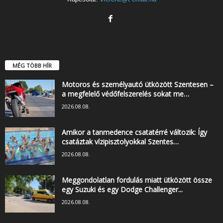
MÉG TÖBB HÍR
Motoros és személyautó ütközött Szentesen –
a megfelelő védőfelszerelés sokat me…
2026.08.08.
Amikor a tanmedence csatatérré változik: Így
csatáztak vízipisztolyokkal Szentes…
2026.08.08.
Meggondolatlan fordulás miatt ütközött össze
egy Suzuki és egy Dodge Challenger...
2026.08.08.