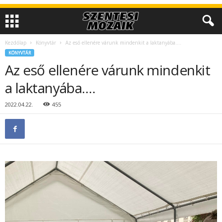
Kezdőlap
Könyvtár
Az eső ellenére várunk mindenkit a laktanyába….
KÖNYVTÁR
Az eső ellenére várunk mindenkit
a laktanyába….
2022.04.22.
455