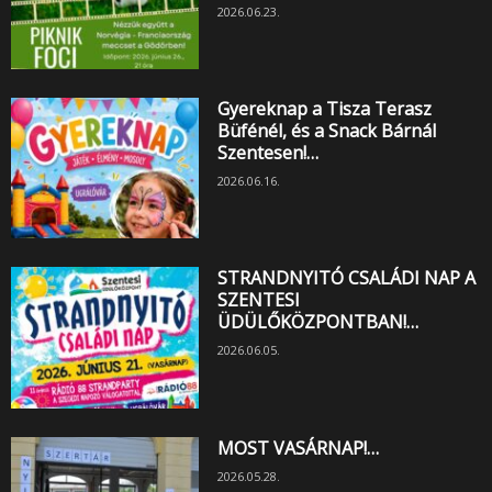
2026.06.23.
Gyereknap a Tisza Terasz
Büfénél, és a Snack Bárnál
Szentesen!…
2026.06.16.
STRANDNYITÓ CSALÁDI NAP A
SZENTESI
ÜDÜLŐKÖZPONTBAN!…
2026.06.05.
MOST VASÁRNAP!…
2026.05.28.