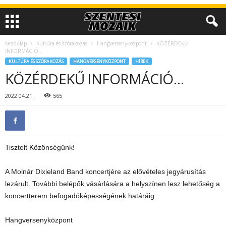
Kezdőlap
Kultúra és szórakozás
Hangversenyközpont
KÖZÉRDEKŰ
INFORMÁCIÓ…
KULTÚRA ÉS SZÓRAKOZÁS
HANGVERSENYKÖZPONT
HÍREK
KÖZÉRDEKŰ INFORMÁCIÓ…
2022.04.21.
565
Tisztelt Közönségünk!
A Molnár Dixieland Band koncertjére az elővételes jegyárusítás
lezárult. További belépők vásárlására a helyszínen lesz lehetőség a
koncertterem befogadóképességének határáig.
Hangversenyközpont