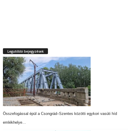
Legutóbbi bejegyzések
Összefogással épül a Csongrád–Szentes közötti egykori vasúti híd
emlékhelye…