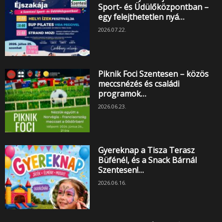
Sport- és Üdülőközpontban –
egy felejthetetlen nyá…
2026.07.22.
Piknik Foci Szentesen – közös
meccsnézés és családi
programok…
2026.06.23.
Gyereknap a Tisza Terasz
Büfénél, és a Snack Bárnál
Szentesen!…
2026.06.16.