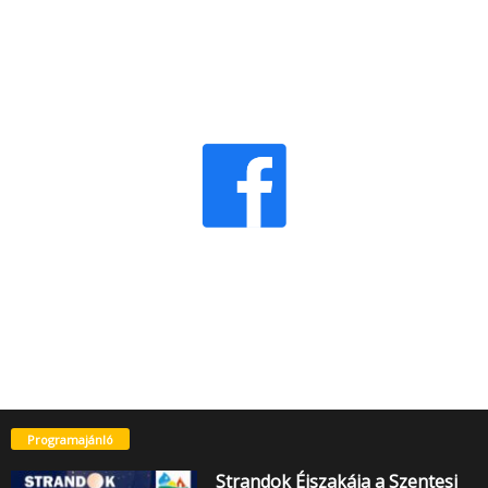
Programajánló
Strandok Éjszakája a Szentesi