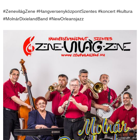
#ZenevilágZene #HangversenyközpontSzentes #koncert #kultura
#MolnárDixielandBand #NewOrleansjazz