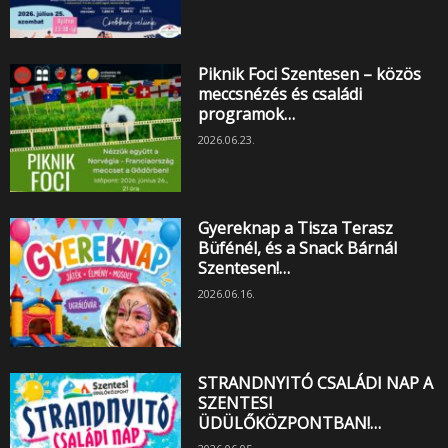
Piknik Foci Szentesen – közös
meccsnézés és családi
programok…
2026.06.23.
Gyereknap a Tisza Terasz
Büfénél, és a Snack Bárnál
Szentesen!…
2026.06.16.
STRANDNYITÓ CSALÁDI NAP A
SZENTESI
ÜDÜLŐKÖZPONTBAN!…