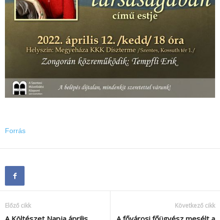
Forrás
Előző cikk
Következő cikk
A Költészet Napja április
A fővárosi főügyész mesélt a