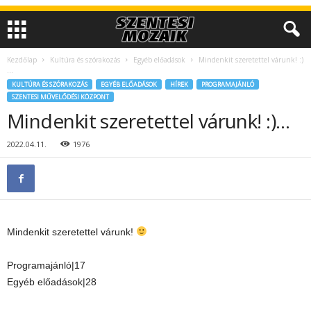
Kezdőlap
Kultúra és szórakozás
Egyéb előadások
Mindenkit szeretettel várunk! :)
…
KULTÚRA ÉS SZÓRAKOZÁS
EGYÉB ELŐADÁSOK
HÍREK
PROGRAMAJÁNLÓ
SZENTESI MŰVELŐDÉSI KÖZPONT
Mindenkit szeretettel várunk! :)…
2022.04.11.
1976
Mindenkit szeretettel várunk!
Programajánló|17
Egyéb előadások|28