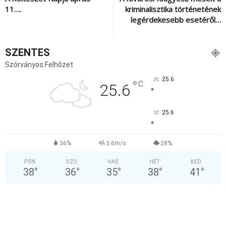
11….
kriminalisztika történetének
legérdekesebb esetéről…
SZENTES
Szórványos Felhőzet
25.6
°
C
25.6
°
25.6
°
36%
3.6m/s
28%
PÉN
SZO
VAS
HÉT
KED
38
°
36
°
35
°
38
°
41
°