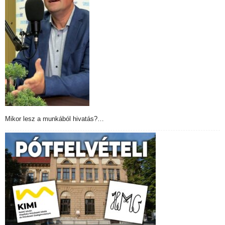
Mikor lesz a munkából hivatás?…