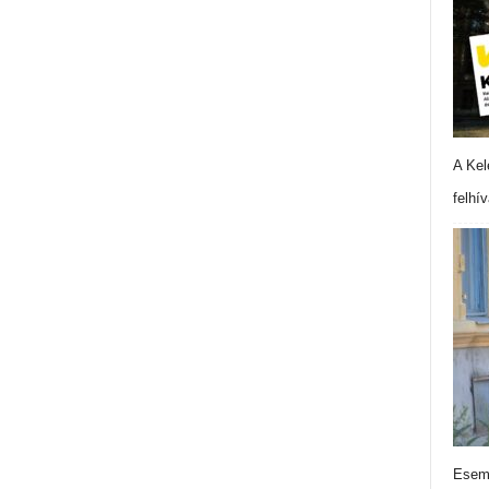
A Kel
felhí
Esemé