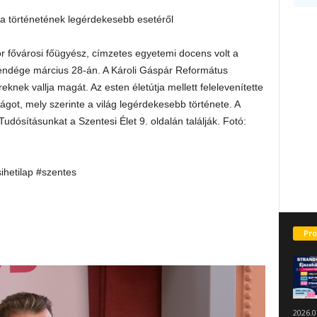
ika történetének legérdekesebb esetéről
or fővárosi főügyész, címzetes egyetemi docens volt a
ndége március 28-án. A Károli Gáspár Református
nek vallja magát. Az esten életútja mellett felelevenítette
ágot, mely szerinte a világ legérdekesebb története. A
udósításunkat a Szentesi Élet 9. oldalán találják. Fotó:
sihetilap #szentes
Pro
2026.0