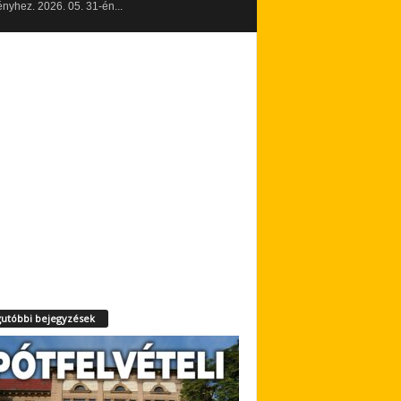
yhez. 2026. 05. 31-én...
utóbbi bejegyzések