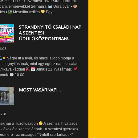
6.20. | 11:00
Szentesi Tisza Strand Várunk
dám, élményekkel teli napra:
Ugrálóvár •
tés •
Mesefilm vetítés
Egy...
STRANDNYITÓ CSALÁDI NAP
A SZENTESI
ÜDÜLŐKÖZPONTBAN!…
6.05.
Végre itt a nyár, és nincs is jobb módja a
n megnyitásának, mint egy egész napos családi
amkavalkáddal!
Június 21. (vasárnap)
amok:
10:00...
MOST VASÁRNAP!…
5.28.
eknap a Tűzoltóságon
A szentesi hivatásos
ók évek óta kapcsolódnak - a szentesi gyerekek
römére - az országos "Nyitott szertárkapuk"