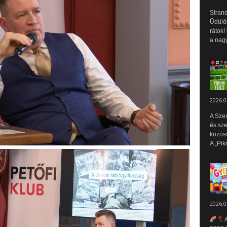
Strand
Üdülők
rátok!
a nagy
2026.0
A Sze
és sz
közös
A „Pik
2026.0
A