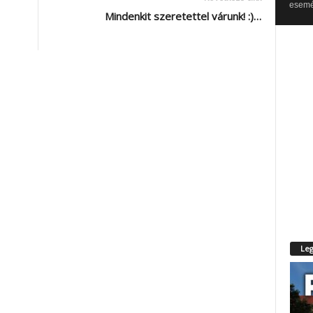
esemén
Mindenkit szeretettel várunk! :)…
Leg