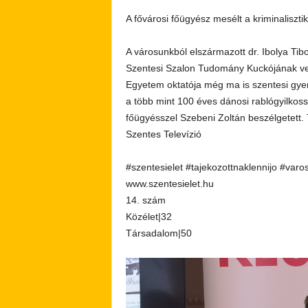
A fővárosi főügyész mesélt a kriminaliszt
A városunkból elszármazott dr. Ibolya Tib
Szentesi Szalon Tudomány Kuckójának ve
Egyetem oktatója még ma is szentesi gyerek
a több mint 100 éves dánosi rablógyilkoss
főügyésszel Szebeni Zoltán beszélgetett. T
Szentes Televízió
#szentesielet #tajekozottnaklennijo #varo
www.szentesielet.hu
14. szám
Közélet|32
Társadalom|50