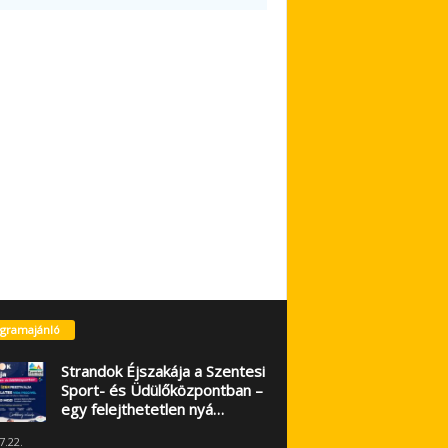
gramajánló
Strandok Éjszakája a Szentesi
Sport- és Üdülőközpontban –
egy felejthetetlen nyá…
7.22.