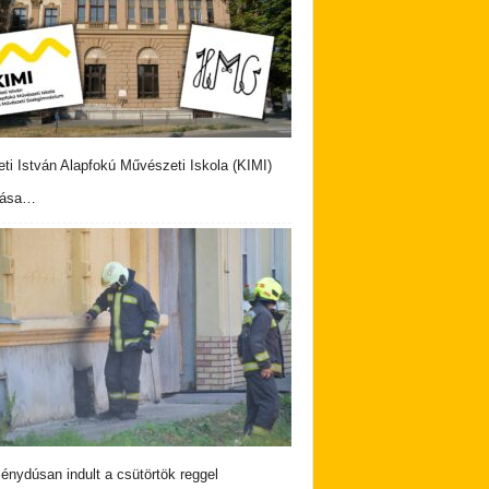
eti István Alapfokú Művészeti Iskola (KIMI)
vása…
nydúsan indult a csütörtök reggel