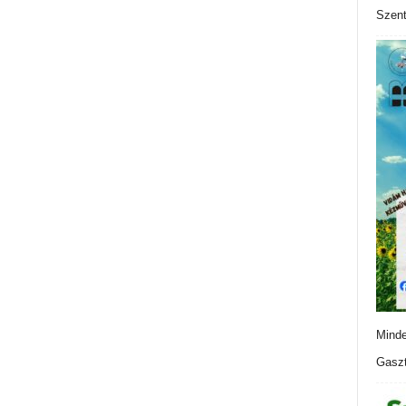
Szen
Minde
Gaszt