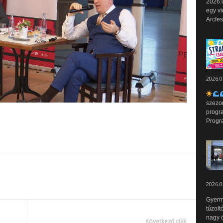
2026.0
egy vi
Arcfes
2026.0
szezo
progr
Progr
2026.0
Gyerm
tűzolt
nagy ö
Következő cikk