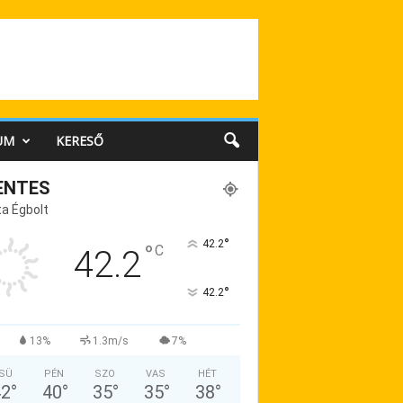
UM
KERESŐ
ENTES
a Égbolt
°
42.2
°
C
42.2
°
42.2
13%
1.3m/s
7%
SÜ
PÉN
SZO
VAS
HÉT
42
°
40
°
35
°
35
°
38
°