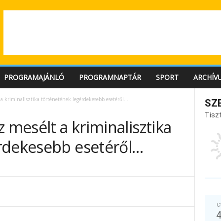
PROGRAMAJÁNLÓ
PROGRAMNAPTÁR
SPORT
ARCHÍV
 a kriminalisztika történetének legérdekesebb esetéről…
SZ
Tiszt
 mesélt a kriminalisztika
rdekesebb esetéről…
C