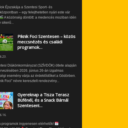
ok Éjszakája a Szentesi Sport- és
özpontban – egy felejthetetlen nyári este vár
A közönség döntött: a medencés moziban idén
 sikerű...
Piknik Foci Szentesen – közös
meccsnézés és családi
programok…
6.23.
ntesi Diákönkormányzat (SZÍVDÖK) ötlete alapján
ervezésében 2026. június 26-án izgalmas
ségi esemény várja az érdeklődőket a Gödörben.
nik Foci” névre keresztelt rendezvény...
Gyereknap a Tisza Terasz
Büfénél, és a Snack Bárnál
Szentesen!…
6.16.
 programok ingyenesen elérhetők!