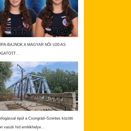
PA-BAJNOK A MAGYAR NŐI U20-AS
OGATOTT…
fogással épül a Csongrád–Szentes közötti
ri vasúti híd emlékhelye…