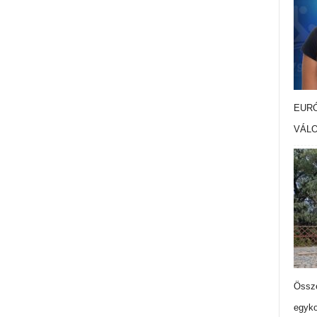
EURÓ
VÁL
Össze
egyko