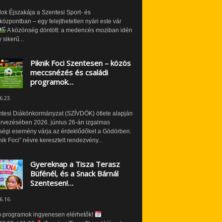
ok Éjszakája a Szentesi Sport- és
özpontban – egy felejthetetlen nyári este vár
A közönség döntött: a medencés moziban idén
 sikerű...
Piknik Foci Szentesen – közös
meccsnézés és családi
programok…
6.23.
ntesi Diákönkormányzat (SZÍVDÖK) ötlete alapján
ervezésében 2026. június 26-án izgalmas
ségi esemény várja az érdeklődőket a Gödörben.
nik Foci” névre keresztelt rendezvény...
Gyereknap a Tisza Terasz
Büfénél, és a Snack Bárnál
Szentesen!…
6.16.
 programok ingyenesen elérhetők!