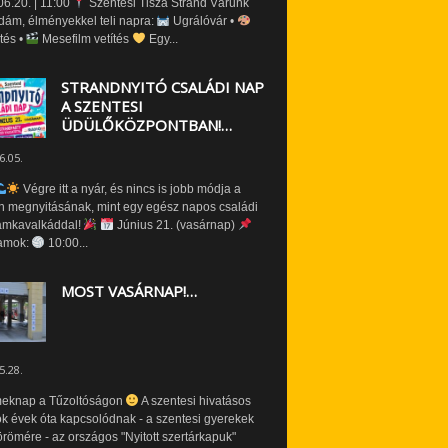
6.20. | 11:00
Szentesi Tisza Strand Várunk
dám, élményekkel teli napra:
Ugrálóvár •
tés •
Mesefilm vetítés
Egy...
STRANDNYITÓ CSALÁDI NAP
A SZENTESI
ÜDÜLŐKÖZPONTBAN!…
6.05.
Végre itt a nyár, és nincs is jobb módja a
n megnyitásának, mint egy egész napos családi
amkavalkáddal!
Június 21. (vasárnap)
amok:
10:00...
MOST VASÁRNAP!…
5.28.
eknap a Tűzoltóságon
A szentesi hivatásos
ók évek óta kapcsolódnak - a szentesi gyerekek
römére - az országos "Nyitott szertárkapuk"