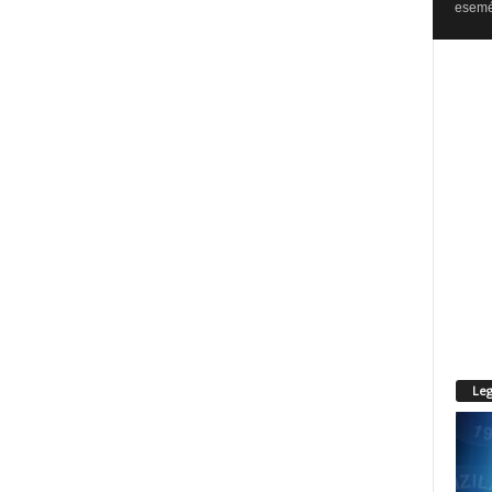
esemén
Leg