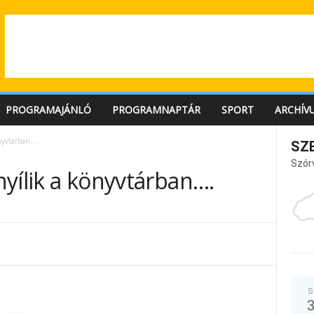
PROGRAMAJÁNLÓ
PROGRAMNAPTÁR
SPORT
ARCHÍV
önyvtárban….
SZ
Szór
 nyílik a könyvtárban….
S