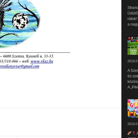
Strand
Üdülők
rátok!
a nagy
2026.0
A Sze
és sz
közös
A „Pik
2026.0
A