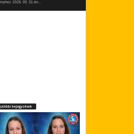
yhez. 2026. 05. 31-én...
utóbbi bejegyzések