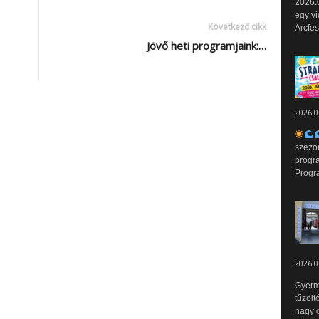
2026.0
egy vi
Következő cikk
Arcfes
Jövő heti programjaink:…
2026.0
szezo
progr
Progr
2026.0
Gyerm
tűzolt
nagy ö