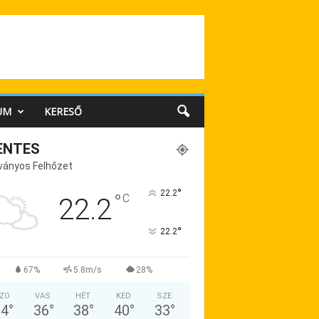
UM
KERESŐ
ENTES
ványos Felhőzet
°
22.2
°
C
22.2
°
22.2
67%
5.8m/s
28%
ZO
VAS
HÉT
KED
SZE
34
°
36
°
38
°
40
°
33
°