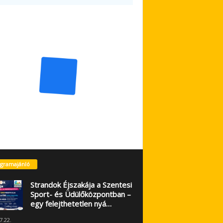
gramajánló
Strandok Éjszakája a Szentesi
Sport- és Üdülőközpontban –
egy felejthetetlen nyá…
7.22.