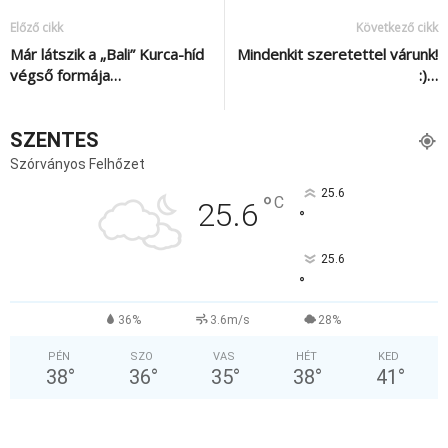
Előző cikk
Következő cikk
Már látszik a „Bali” Kurca-híd
Mindenkit szeretettel várunk!
végső formája…
:)…
SZENTES
Szórványos Felhőzet
25.6
°
C
25.6
°
25.6
°
36%
3.6m/s
28%
PÉN
SZO
VAS
HÉT
KED
38
°
36
°
35
°
38
°
41
°