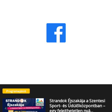
Programajánló
Strandok Éjszakája a Szentesi
Sport- és Üdülőközpontban –
egy felejthetetlen nyá…