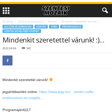
Kezdőlap
Kultúra és szórakozás
Koncert
Mindenkit szeretettel várunk! :)…
KULTÚRA ÉS SZÓRAKOZÁS
KONCERT
HÍREK
PROGRAMAJÁNLÓ
SZENTESI MŰVELŐDÉSI KÖZPONT
Mindenkit szeretettel várunk! :)…
2022.04.04.
542
Mindenkit szeretettel várunk!
jegyértékesítés online:
https://www.jegy.hu/…/andor-csilla-
enekmuvesz-es-magda
…
Programajánló|17