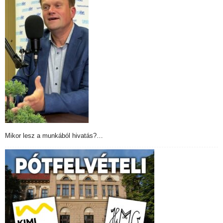
Mikor lesz a munkából hivatás?…