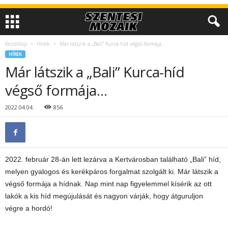
Kezdőlap
Hírek
Már látszik a „Bali” Kurca-híd végső formája…
HÍREK
Már látszik a „Bali” Kurca-híd
végső formája…
2022.04.04.
856
2022. február 28-án lett lezárva a Kertvárosban található „Bali” híd,
melyen gyalogos és kerékpáros forgalmat szolgált ki. Már látszik a
végső formája a hídnak. Nap mint nap figyelemmel kísérik az ott
lakók a kis híd megújulását és nagyon várják, hogy átguruljon
végre a hordó!