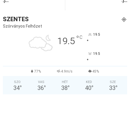
:)…
:)…
SZENTES
Szórványos Felhőzet
19.5
°
C
19.5
°
19.5
°
77%
4.9m/s
45%
SZO
VAS
HÉT
KED
SZE
34
°
36
°
38
°
40
°
33
°