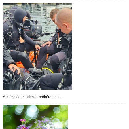
A mélység mindenkit próbára tesz….