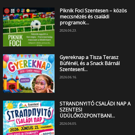
Piknik Foci Szentesen – közös
meccsnézés és családi
programok…
2026.06.23.
Gyereknap a Tisza Terasz
Büfénél, és a Snack Bárnál
Szentesen!…
2026.06.16.
STRANDNYITÓ CSALÁDI NAP A
SZENTESI
ÜDÜLŐKÖZPONTBAN!…
2026.06.05.