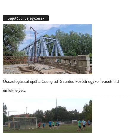
Legutóbbi bejegyzések
Összefogással épül a Csongrád–Szentes közötti egykori vasúti híd
emlékhelye…