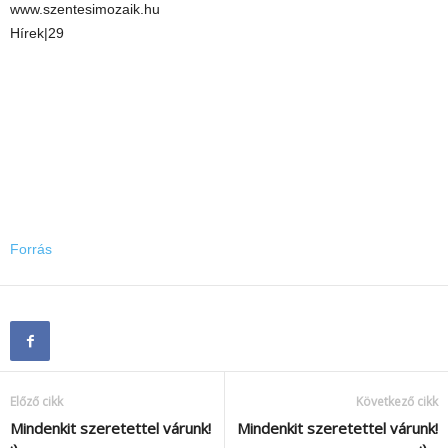
www.szentesimozaik.hu
Hírek|29
Forrás
Előző cikk
Következő cikk
Mindenkit szeretettel várunk!
Mindenkit szeretettel várunk!