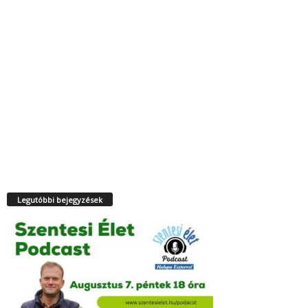
Legutóbbi bejegyzések