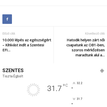
Előző cikk
Következő cikk
10.000 lépés az egészségért
Hatodik helyen zárt női
– Kihívást indít a Szentesi
csapatunk az OB1-ben,
EFI…
szoros mérkőzésen
maradtunk alul a…
SZENTES
Tiszta Égbolt
32.2
°
C
31.7
°
31.7
°