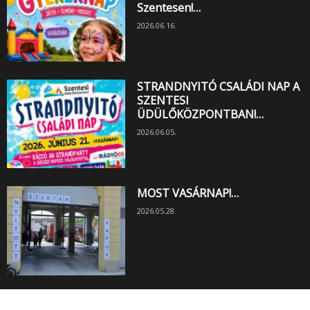
Szentesen!…
2026.06.16.
STRANDNYITÓ CSALÁDI NAP A
SZENTESI
ÜDÜLŐKÖZPONTBAN!…
2026.06.05.
MOST VASÁRNAP!…
2026.05.28.