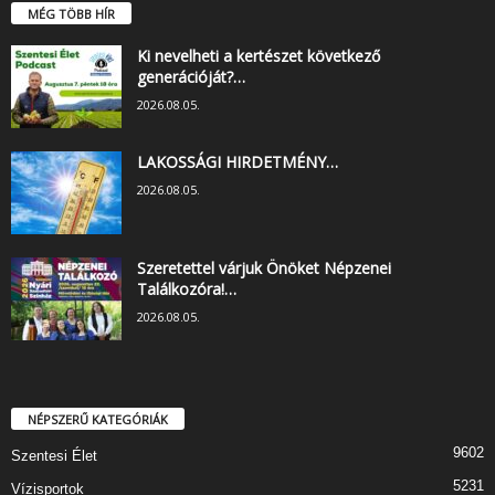
MÉG TÖBB HÍR
Ki nevelheti a kertészet következő
generációját?…
2026.08.05.
LAKOSSÁGI HIRDETMÉNY…
2026.08.05.
Szeretettel várjuk Önöket Népzenei
Találkozóra!…
2026.08.05.
NÉPSZERŰ KATEGÓRIÁK
9602
Szentesi Élet
5231
Vízisportok