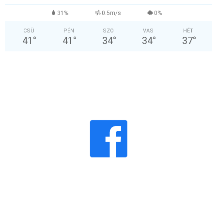
31%
0.5m/s
0%
CSÜ
PÉN
SZO
VAS
HÉT
41
°
41
°
34
°
34
°
37
°