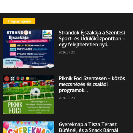
Programajánló
Strandok Éjszakája a Szentesi
Sport- és Üdülőközpontban –
egy felejthetetlen nyá…
2026.07.22.
Piknik Foci Szentesen – közös
meccsnézés és családi
programok…
2026.06.23.
Gyereknap a Tisza Terasz
Büfénél, és a Snack Bárnál