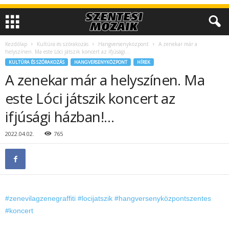
Kezdőlap
Kultúra és szórakozás
Hangversenyközpont
A zenekar már a
helyszínen. Ma este Lóci játszik koncert az ifjúsági...
KULTÚRA ÉS SZÓRAKOZÁS
HANGVERSENYKÖZPONT
HÍREK
A zenekar már a helyszínen. Ma
este Lóci játszik koncert az
ifjúsági házban!…
2022.04.02.
765
#zenevilagzenegraffiti
#locijatszik
#hangversenyközpontszentes
#koncert