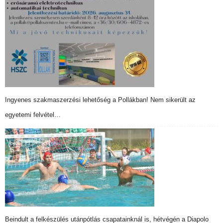
Ingyenes szakmaszerzési lehetőség a Pollákban! Nem sikerült az
egyetemi felvétel…
Beindult a felkészülés utánpótlás csapatainknál is, hétvégén a Diapolo