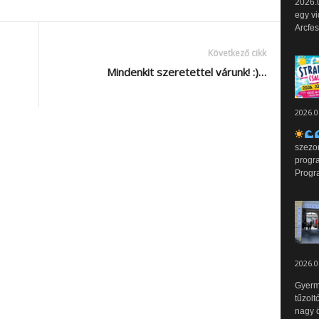
2026.0
egy vi
Arcfes
Következő cikk
Mindenkit szeretettel várunk! :)…
2026.0
szezo
progr
Progr
2026.0
Gyerm
tűzolt
nagy ö