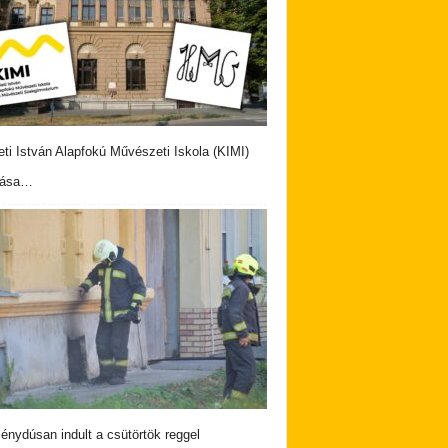
eti István Alapfokú Művészeti Iskola (KIMI)
vása…
nydúsan indult a csütörtök reggel