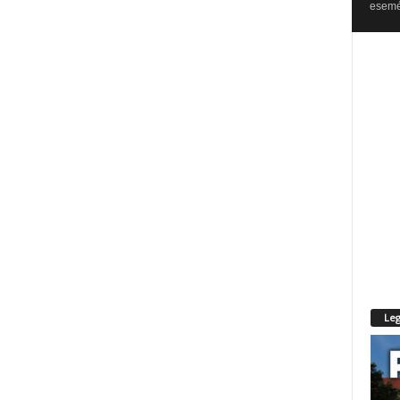
esemén
Leg