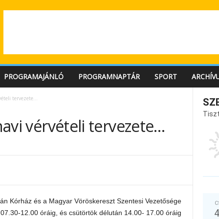
PROGRAMAJÁNLÓ
PROGRAMNAPTÁR
SPORT
ARCHÍV
rvételi tervezete…
SZ
Tiszt
 havi vérvételi tervezete…
ván Kórház és a Magyar Vöröskereszt Szentesi Vezetősége
C
07.30-12.00 óráig, és csütörtök délután 14.00- 17.00 óráig