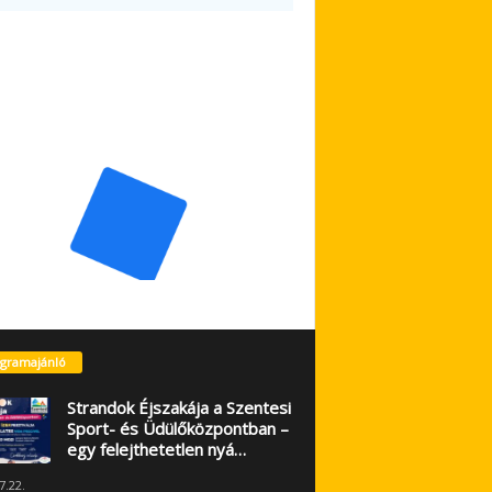
gramajánló
Strandok Éjszakája a Szentesi
Sport- és Üdülőközpontban –
egy felejthetetlen nyá…
7.22.