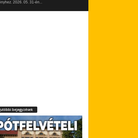
yhez. 2026. 05. 31-én...
utóbbi bejegyzések