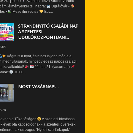
6.20. | 11:00
Szentesi Tisza Strand Várunk
dám, élményekkel teli napra:
Ugrálóvár •
tés •
Mesefilm vetítés
Egy...
STRANDNYITÓ CSALÁDI NAP
A SZENTESI
ÜDÜLŐKÖZPONTBAN!…
6.05.
Végre itt a nyár, és nincs is jobb módja a
n megnyitásának, mint egy egész napos családi
amkavalkáddal!
Június 21. (vasárnap)
amok:
10:00...
MOST VASÁRNAP!…
5.28.
eknap a Tűzoltóságon
A szentesi hivatásos
ók évek óta kapcsolódnak - a szentesi gyerekek
römére - az országos "Nyitott szertárkapuk"