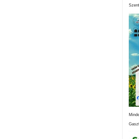
Szen
Minde
Gaszt