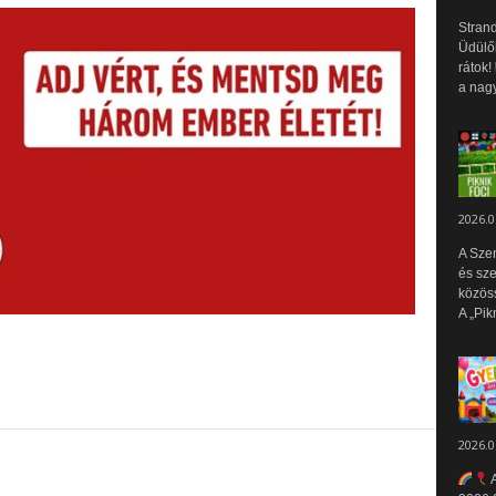
Strand
Üdülők
rátok!
a nagy
2026.0
A Sze
és sz
közös
A „Pik
2026.0
A