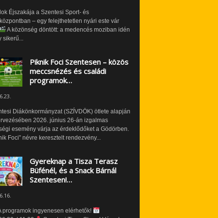
ok Éjszakája a Szentesi Sport- és
özpontban – egy felejthetetlen nyári este vár
A közönség döntött: a medencés moziban idén
 sikerű...
Piknik Foci Szentesen – közös
meccsnézés és családi
programok…
6.23.
ntesi Diákönkormányzat (SZÍVDÖK) ötlete alapján
ervezésében 2026. június 26-án izgalmas
ségi esemény várja az érdeklődőket a Gödörben.
nik Foci” névre keresztelt rendezvény...
Gyereknap a Tisza Terasz
Büfénél, és a Snack Bárnál
Szentesen!…
6.16.
 programok ingyenesen elérhetők!