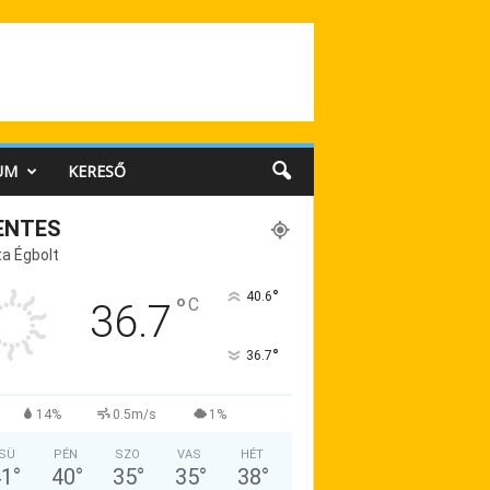
UM
KERESŐ
ENTES
a Égbolt
°
40.6
°
C
36.7
°
36.7
14%
0.5m/s
1%
SÜ
PÉN
SZO
VAS
HÉT
41
°
40
°
35
°
35
°
38
°