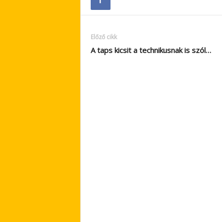
Előző cikk
A taps kicsit a technikusnak is szól…