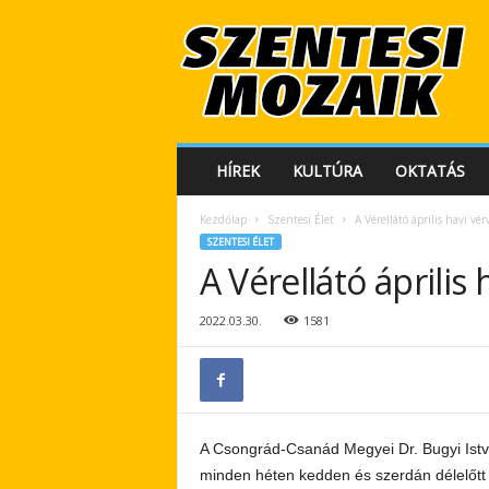
S
z
e
n
t
e
s
HÍREK
KULTÚRA
OKTATÁS
i
M
Kezdőlap
Szentesi Élet
A Vérellátó április havi vé
o
SZENTESI ÉLET
z
A Vérellátó április
a
i
k
2022.03.30.
1581
A Csongrád-Csanád Megyei Dr. Bugyi Ist
minden héten kedden és szerdán délelőtt 