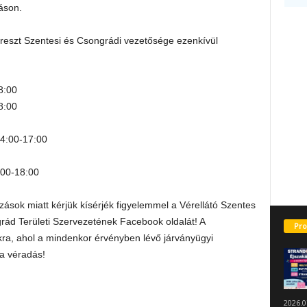
áson.
reszt Szentesi és Csongrádi vezetősége ezenkívül
8:00
8:00
 14:00-17:00
:00-18:00
zások miatt kérjük kísérjék figyelemmel a Vérellátó Szentes
ád Területi Szervezetének Facebook oldalát! A
Pro
kra, ahol a mindenkor érvényben lévő járványügyi
 a véradás!
2026.0