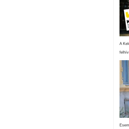
A Kel
felhí
Esemé