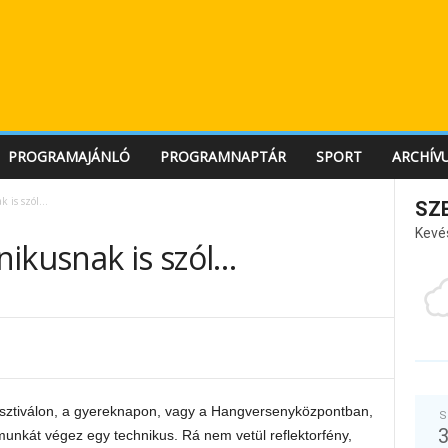
PROGRAMAJÁNLÓ
PROGRAMNAPTÁR
SPORT
ARCHÍV
ak is szól…
SZ
Kevé
hnikusnak is szól…
sztiválon, a gyereknapon, vagy a Hangversenyközpontban,
S
 munkát végez egy technikus. Rá nem vetül reflektorfény,