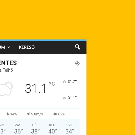
UM
KERESŐ
ENTES
s Felhő
°
31.7
°
C
31.1
°
31.1
34%
5.8m/s
15%
ZO
VAS
HÉT
KED
SZE
33
°
36
°
38
°
40
°
34
°