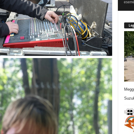
esemén
Leg