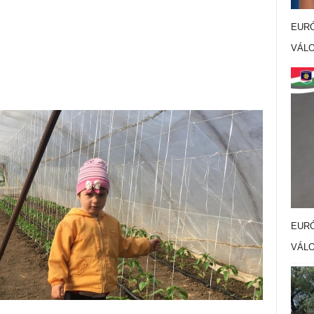
AUG
EURÓ
VÁL