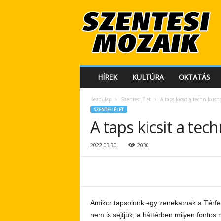
S
z
e
n
t
e
s
HÍREK
KULTÚRA
OKTATÁS
i
M
Kezdőlap
Szentesi Élet
A taps kicsit a technikusn
o
SZENTESI ÉLET
z
A taps kicsit a tec
a
i
k
2022.03.30.
2030
Amikor tapsolunk egy zenekarnak a Térfe
nem is sejtjük, a háttérben milyen fontos