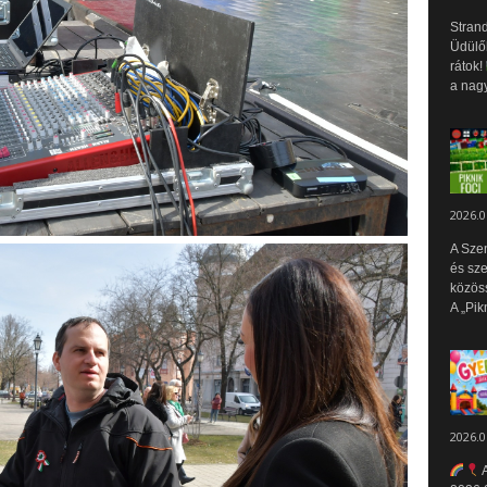
Strand
Üdülők
rátok!
a nagy
2026.0
A Sze
és sz
közös
A „Pik
2026.0
A