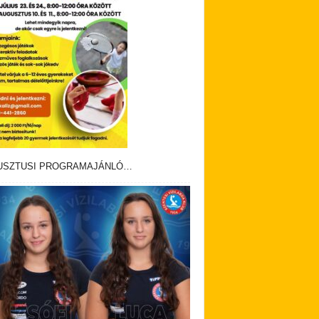
ndolatlan fordulás miatt ütközött össze egy
i és egy Dodge Challenger …