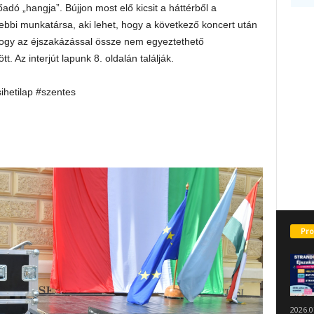
dó „hangja”. Bújjon most elő kicsit a háttérből a
ebbi munkatársa, aki lehet, hogy a következő koncert után
, hogy az éjszakázással össze nem egyeztethető
. Az interjút lapunk 8. oldalán találják.
sihetilap #szentes
Pro
2026.0