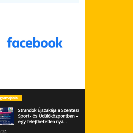
gramajánló
Strandok Éjszakája a Szentesi
Sport- és Üdülőközpontban –
egy felejthetetlen nyá…
7.22.