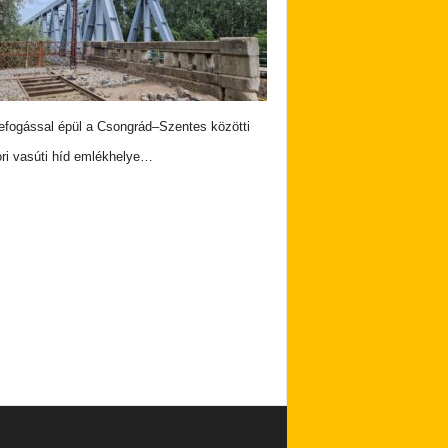
PA-BAJNOK A MAGYAR NŐI U20-AS
OGATOTT…
fogással épül a Csongrád–Szentes közötti
ri vasúti híd emlékhelye…