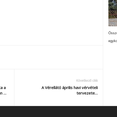
EURÓ
VÁL
Következő cikk
ta a
A Vérellátó április havi vérvételi
an …
tervezete…
Össze
egyko