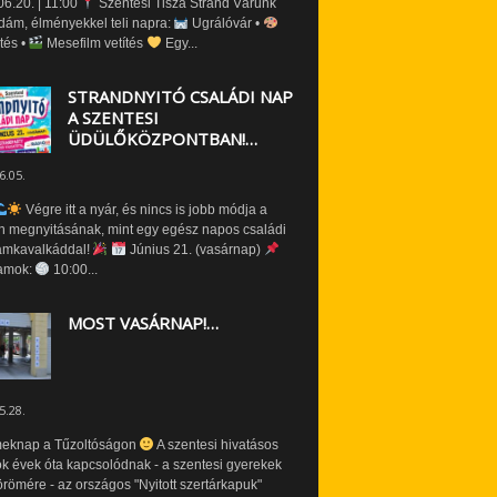
6.20. | 11:00
Szentesi Tisza Strand Várunk
dám, élményekkel teli napra:
Ugrálóvár •
tés •
Mesefilm vetítés
Egy...
STRANDNYITÓ CSALÁDI NAP
A SZENTESI
ÜDÜLŐKÖZPONTBAN!…
6.05.
Végre itt a nyár, és nincs is jobb módja a
n megnyitásának, mint egy egész napos családi
amkavalkáddal!
Június 21. (vasárnap)
amok:
10:00...
MOST VASÁRNAP!…
5.28.
eknap a Tűzoltóságon
A szentesi hivatásos
ók évek óta kapcsolódnak - a szentesi gyerekek
römére - az országos "Nyitott szertárkapuk"