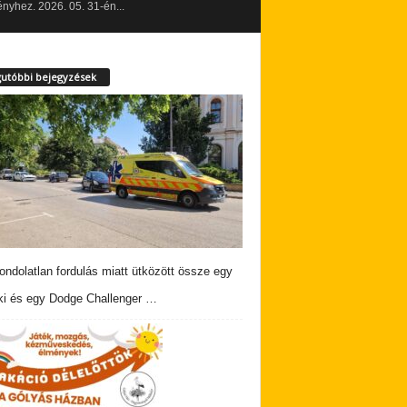
yhez. 2026. 05. 31-én...
utóbbi bejegyzések