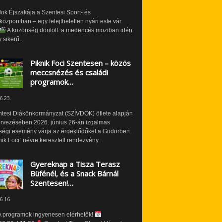
ok Éjszakája a Szentesi Sport- és
özpontban – egy felejthetetlen nyári este vár
A közönség döntött: a medencés moziban idén
 sikerű...
Piknik Foci Szentesen – közös
meccsnézés és családi
programok…
6.23.
ntesi Diákönkormányzat (SZÍVDÖK) ötlete alapján
ervezésében 2026. június 26-án izgalmas
ségi esemény várja az érdeklődőket a Gödörben.
nik Foci” névre keresztelt rendezvény...
Gyereknap a Tisza Terasz
Büfénél, és a Snack Bárnál
Szentesen!…
6.16.
 programok ingyenesen elérhetők!