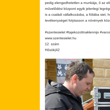
pedig elengedhetetlen a munkája, ő az előa
művelődési központ egyik jelenlegi legrég
is a családi vállalkozásba, a fóliába siet
tevékenységet folytasson a növények között
#szentesielet #tajekozottnaklennijo #varo
www.szentesielet.hu
12. szám
Hősök|42