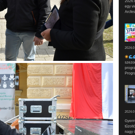
2026.0
egy vi
Arcfes
2026.0
szezo
progr
Progr
2026.0
Gyerm
tűzolt
nagy ö