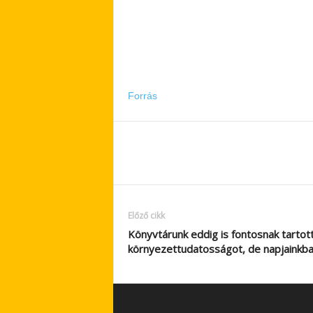
Forrás
Előző cikk
Könyvtárunk eddig is fontosnak tartot
környezettudatosságot, de napjainkb