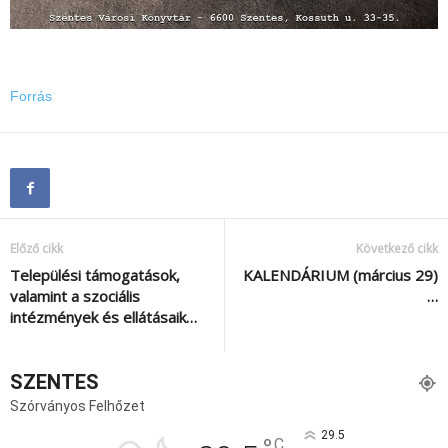
Forrás
Előző cikk
Következő cikk
Települési támogatások,
KALENDÁRIUM (március 29)
valamint a szociális
…
intézmények és ellátásaik…
SZENTES
Szórványos Felhőzet
29.5
C