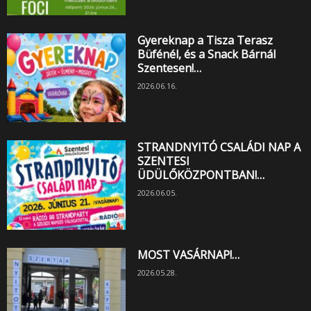
Gyereknap a Tisza Terasz
Büfénél, és a Snack Bárnál
Szentesen!…
2026.06.16.
STRANDNYITÓ CSALÁDI NAP A
SZENTESI
ÜDÜLŐKÖZPONTBAN!…
2026.06.05.
MOST VASÁRNAP!…
2026.05.28.