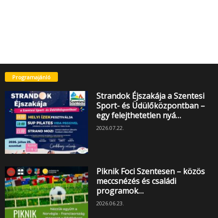
Programajánló
Strandok Éjszakája a Szentesi
Sport- és Üdülőközpontban –
egy felejthetetlen nyá…
2026.07.22.
Piknik Foci Szentesen – közös
meccsnézés és családi
programok…
2026.06.23.