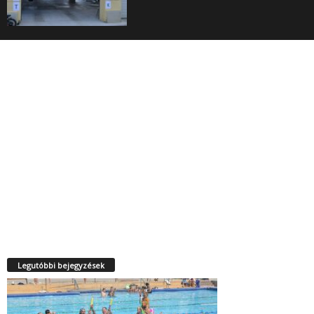
Legutóbbi bejegyzések