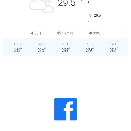
°
29.5
°
29.5
°
30%
4.9m/s
33%
SZO
VAS
HÉT
KED
SZE
28
°
35
°
38
°
39
°
32
°