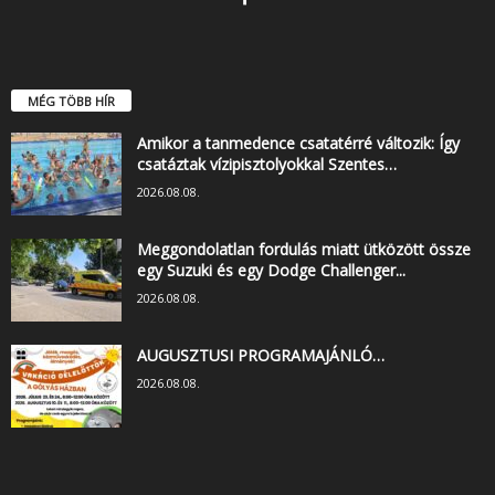
MÉG TÖBB HÍR
Amikor a tanmedence csatatérré változik: Így
csatáztak vízipisztolyokkal Szentes…
2026.08.08.
Meggondolatlan fordulás miatt ütközött össze
egy Suzuki és egy Dodge Challenger...
2026.08.08.
AUGUSZTUSI PROGRAMAJÁNLÓ…
2026.08.08.