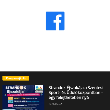
Programajánló
Strandok Éjszakája a Szentesi
Sport- és Üdülőközpontban –
egy felejthetetlen nyá…
2026.07.22.