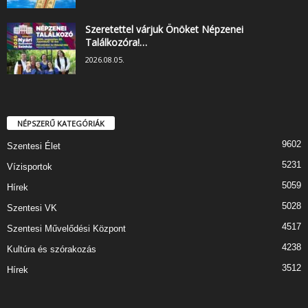
Szeretettel várjuk Önöket Népzenei
Találkozóra!…
2026.08.05.
NÉPSZERŰ KATEGÓRIÁK
9602
Szentesi Élet
5231
Vízisportok
5059
Hírek
5028
Szentesi VK
4517
Szentesi Művelődési Központ
4238
Kultúra és szórakozás
3512
Hírek