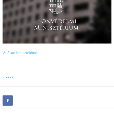
Valótlan híresztelések
Forrás