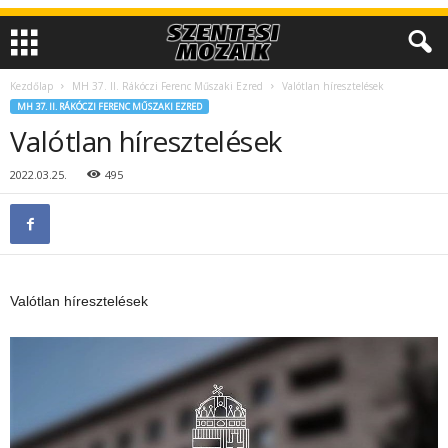
Kezdőlap
MH 37. II. Rákóczi Ferenc Műszaki Ezred
Valótlan híresztelések
MH 37. II. RÁKÓCZI FERENC MŰSZAKI EZRED
Valótlan híresztelések
2022.03.25.
495
Valótlan híresztelések