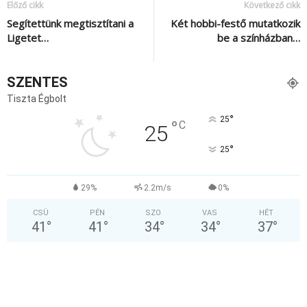
Előző cikk
Következő cikk
Segítettünk megtisztítani a
Két hobbi-festő mutatkozik
Ligetet…
be a színházban…
SZENTES
Tiszta Égbolt
°
25
°
C
25
°
25
29%
2.2m/s
0%
CSÜ
PÉN
SZO
VAS
HÉT
41
°
41
°
34
°
34
°
37
°