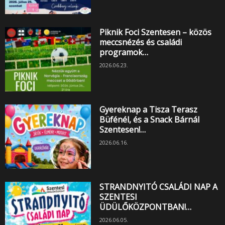
Piknik Foci Szentesen – közös
meccsnézés és családi
programok…
2026.06.23.
Gyereknap a Tisza Terasz
Büfénél, és a Snack Bárnál
Szentesen!…
2026.06.16.
STRANDNYITÓ CSALÁDI NAP A
SZENTESI
ÜDÜLŐKÖZPONTBAN!…
2026.06.05.