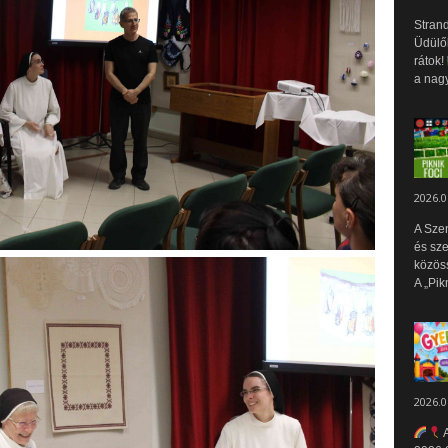
Strand
Üdülők
rátok!
a nagy
2026.0
A Sze
és sz
közös
A „Pik
2026.0
A