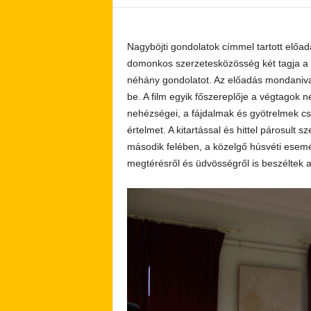
Nagyböjti gondolatok címmel tartott előadá
domonkos szerzetesközösség két tagja a 
néhány gondolatot. Az előadás mondanivaló
be. A film egyik főszereplője a végtagok né
nehézségei, a fájdalmak és gyötrelmek c
értelmet. A kitartással és hittel párosul
második felében, a közelgő húsvéti esemé
megtérésről és üdvösségről is beszéltek 