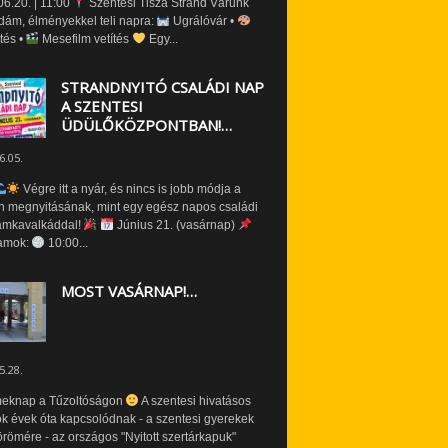
6.20. | 11:00
Szentesi Tisza Strand Várunk
dám, élményekkel teli napra:
Ugrálóvár •
tés •
Mesefilm vetítés
Egy...
STRANDNYITÓ CSALÁDI NAP
A SZENTESI
ÜDÜLŐKÖZPONTBAN!…
6.05.
Végre itt a nyár, és nincs is jobb módja a
n megnyitásának, mint egy egész napos családi
amkavalkáddal!
Június 21. (vasárnap)
amok:
10:00...
MOST VASÁRNAP!…
5.28.
eknap a Tűzoltóságon
A szentesi hivatásos
ók évek óta kapcsolódnak - a szentesi gyerekek
römére - az országos "Nyitott szertárkapuk"