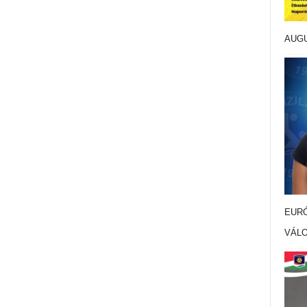
AUG
EURÓ
VÁL