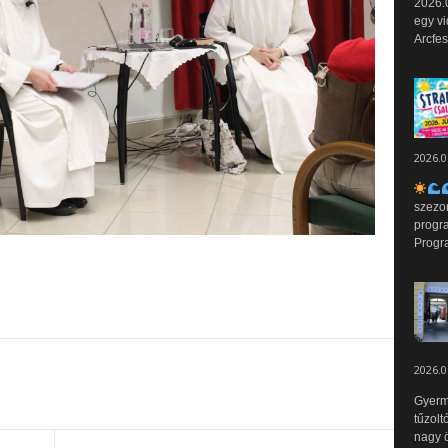
2026.0
egy vi
Arcfes
2026.0
szezo
progr
Progr
2026.0
Gyerm
tűzolt
nagy ö