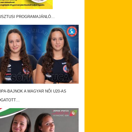
USZTUSI PROGRAMAJÁNLÓ…
PA-BAJNOK A MAGYAR NŐI U20-AS
OGATOTT…