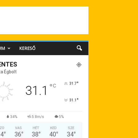
UM
KERESŐ
ENTES
a Égbolt
°
31.7
°
C
31.1
°
31.1
34%
5.8m/s
5%
ZO
VAS
HÉT
KED
SZE
34
°
36
°
38
°
40
°
34
°