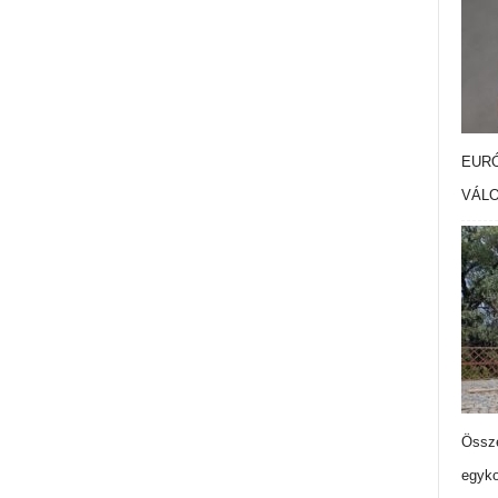
EURÓ
VÁL
Össze
egyko