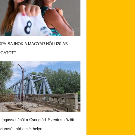
PA-BAJNOK A MAGYAR NŐI U20-AS
OGATOTT…
fogással épül a Csongrád–Szentes közötti
ri vasúti híd emlékhelye…