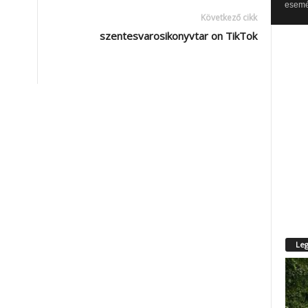
esemén
Következő cikk
szentesvarosikonyvtar on TikTok
Leg