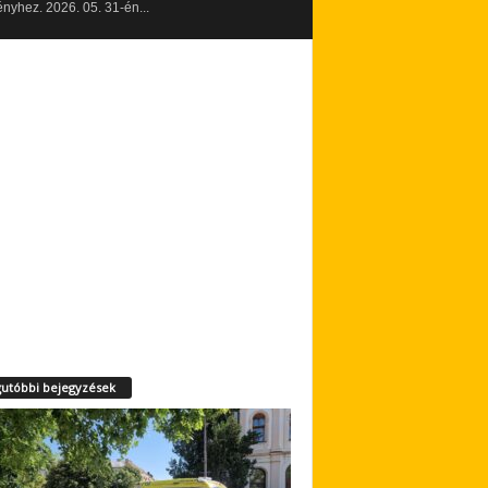
yhez. 2026. 05. 31-én...
utóbbi bejegyzések