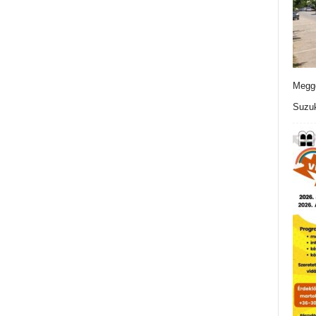
Meggo
Suzuk