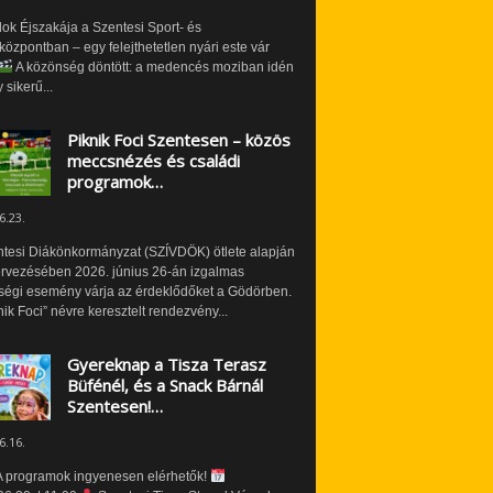
ok Éjszakája a Szentesi Sport- és
özpontban – egy felejthetetlen nyári este vár
A közönség döntött: a medencés moziban idén
 sikerű...
Piknik Foci Szentesen – közös
meccsnézés és családi
programok…
6.23.
ntesi Diákönkormányzat (SZÍVDÖK) ötlete alapján
ervezésében 2026. június 26-án izgalmas
ségi esemény várja az érdeklődőket a Gödörben.
nik Foci” névre keresztelt rendezvény...
Gyereknap a Tisza Terasz
Büfénél, és a Snack Bárnál
Szentesen!…
6.16.
 programok ingyenesen elérhetők!