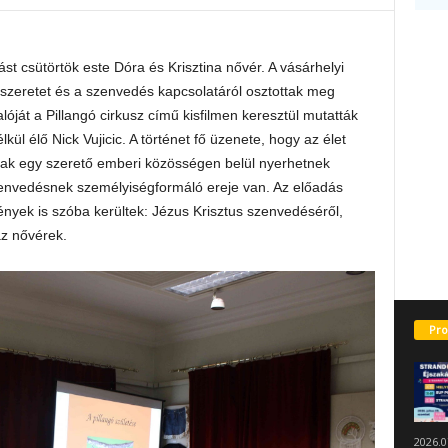
st csütörtök este Dóra és Krisztina nővér. A vásárhelyi
szeretet és a szenvedés kapcsolatáról osztottak meg
ját a Pillangó cirkusz című kisfilmen keresztül mutatták
lkül élő Nick Vujicic. A történet fő üzenete, hogy az élet
sak egy szerető emberi közösségen belül nyerhetnek
t szenvedésnek személyiségformáló ereje van. Az előadás
nyek is szóba kerültek: Jézus Krisztus szenvedéséről,
az nővérek.
Pro
2026.0