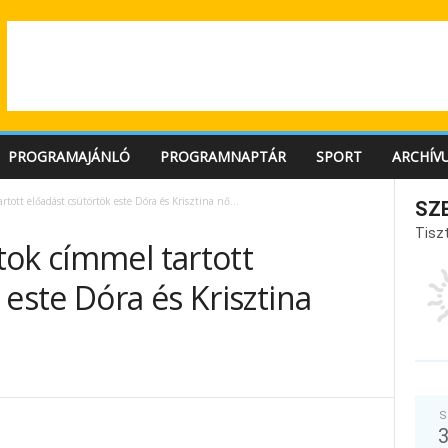
PROGRAMAJÁNLÓ
PROGRAMNAPTÁR
SPORT
ARCHÍV
rtott előadást csütörtök este Dóra és Krisztina nő…
SZ
Tiszt
tok címmel tartott
 este Dóra és Krisztina
S