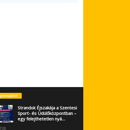
gramajánló
Strandok Éjszakája a Szentesi
Sport- és Üdülőközpontban –
egy felejthetetlen nyá…
7.22.