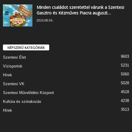
Minden családot szeretettel várunk a Szentesi
Gasztro és Kézműves Piacra auguszt…
2026.08.06.
NÉPSZERŰ KATEGÓRIÁK
9603
Szentesi Élet
5231
Vízisportok
5060
Hírek
5028
Szentesi VK
4518
Szentesi Művelődési Központ
4238
Kultúra és szórakozás
3513
Hírek