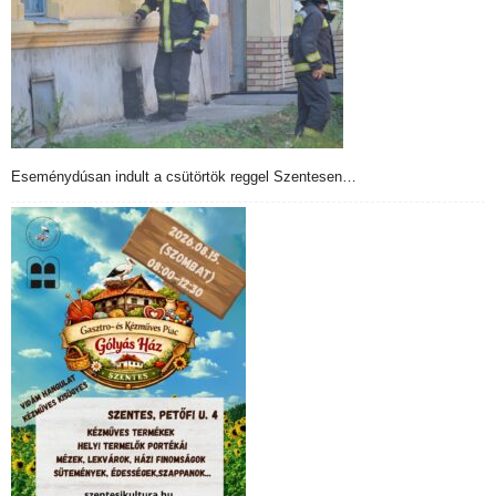
Eseménydúsan indult a csütörtök reggel Szentesen…