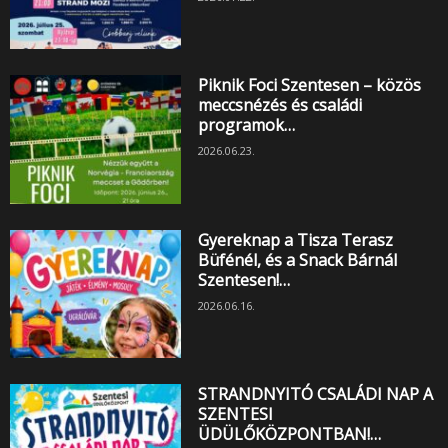
Piknik Foci Szentesen – közös
meccsnézés és családi
programok…
2026.06.23.
Gyereknap a Tisza Terasz
Büfénél, és a Snack Bárnál
Szentesen!…
2026.06.16.
STRANDNYITÓ CSALÁDI NAP A
SZENTESI
ÜDÜLŐKÖZPONTBAN!…