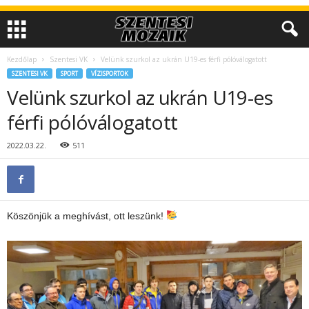
Kezdőlap
Szentesi VK
Velünk szurkol az ukrán U19-es férfi pólóválogatott
SZENTESI VK
SPORT
VÍZISPORTOK
Velünk szurkol az ukrán U19-es
férfi pólóválogatott
2022.03.22.
511
Köszönjük a meghívást, ott leszünk!