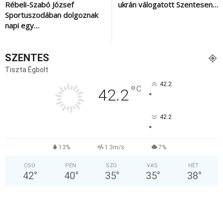
Rébeli-Szabó József
ukrán válogatott Szentesen…
Sportuszodában dolgoznak
napi egy…
SZENTES
Tiszta Égbolt
42.2
°
C
42.2
°
42.2
°
13%
1.3m/s
7%
CSÜ
PÉN
SZO
VAS
HÉT
42
°
40
°
35
°
35
°
38
°