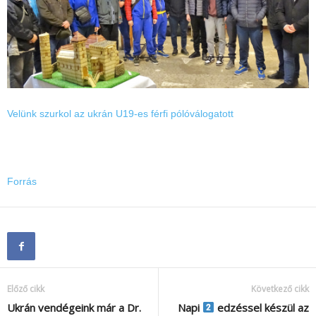
Velünk szurkol az ukrán U19-es férfi pólóválogatott
Forrás
Előző cikk
Következő cikk
Ukrán vendégeink már a Dr.
Napi
edzéssel készül az