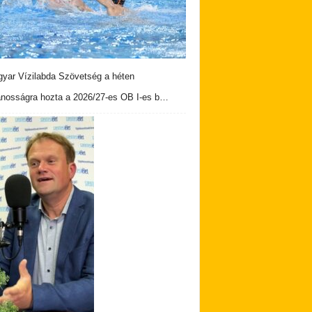
yar Vízilabda Szövetség a héten
ánosságra hozta a 2026/27-es OB I-es b…