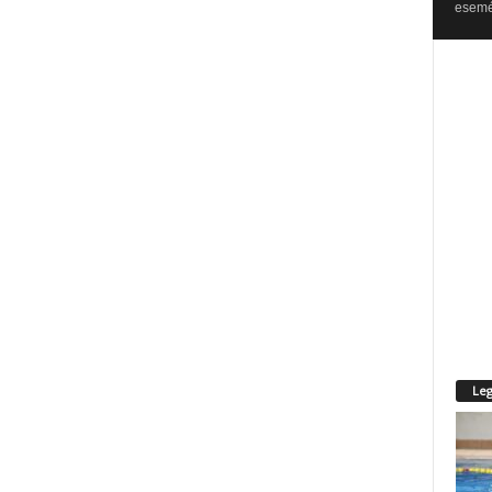
esemén
Leg