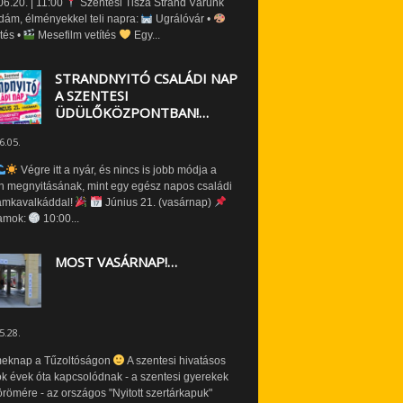
6.20. | 11:00
Szentesi Tisza Strand Várunk
dám, élményekkel teli napra:
Ugrálóvár •
tés •
Mesefilm vetítés
Egy...
STRANDNYITÓ CSALÁDI NAP
A SZENTESI
ÜDÜLŐKÖZPONTBAN!…
6.05.
Végre itt a nyár, és nincs is jobb módja a
n megnyitásának, mint egy egész napos családi
amkavalkáddal!
Június 21. (vasárnap)
amok:
10:00...
MOST VASÁRNAP!…
5.28.
eknap a Tűzoltóságon
A szentesi hivatásos
ók évek óta kapcsolódnak - a szentesi gyerekek
römére - az országos "Nyitott szertárkapuk"