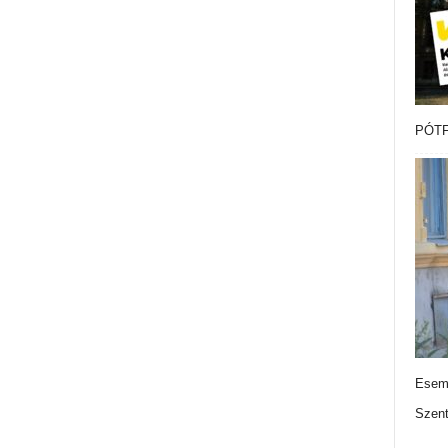
PÓTF
Esemé
Szen