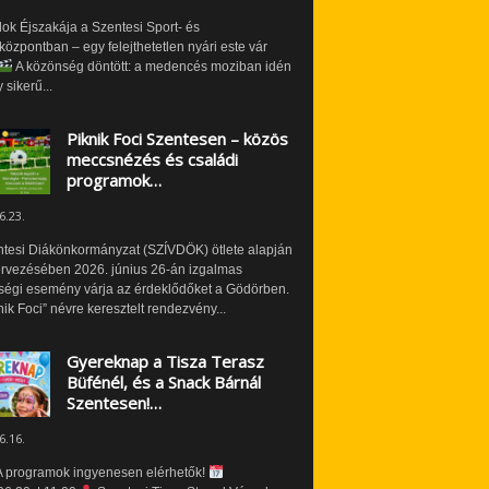
ok Éjszakája a Szentesi Sport- és
özpontban – egy felejthetetlen nyári este vár
A közönség döntött: a medencés moziban idén
 sikerű...
Piknik Foci Szentesen – közös
meccsnézés és családi
programok…
6.23.
ntesi Diákönkormányzat (SZÍVDÖK) ötlete alapján
ervezésében 2026. június 26-án izgalmas
ségi esemény várja az érdeklődőket a Gödörben.
nik Foci” névre keresztelt rendezvény...
Gyereknap a Tisza Terasz
Büfénél, és a Snack Bárnál
Szentesen!…
6.16.
 programok ingyenesen elérhetők!