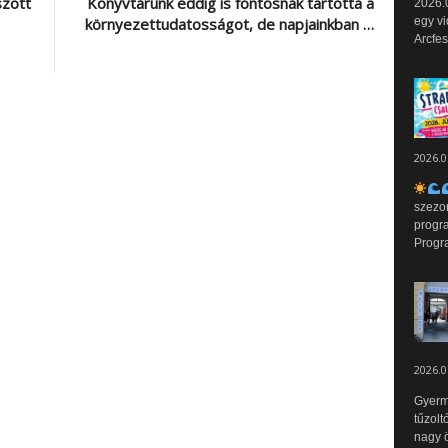
szott
Könyvtárunk eddig is fontosnak tartotta a
2026.0
környezettudatosságot, de napjainkban …
egy vi
Arcfes
2026.0
szezo
progr
Progr
2026.0
Gyerm
tűzolt
nagy ö