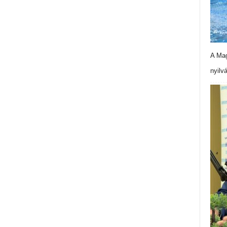
A Mag
nyilv