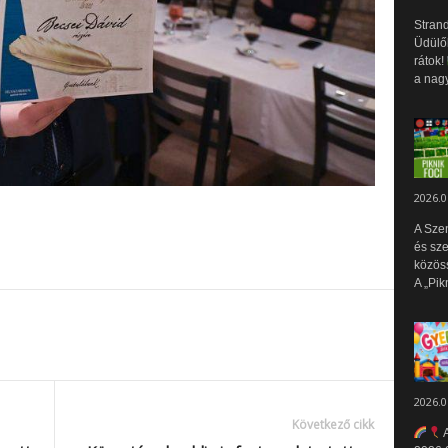
Strand
Üdülők
rátok!
a nagy
2026.0
A Sze
és sz
közös
A „Pik
2026.0
Következő cikk
A