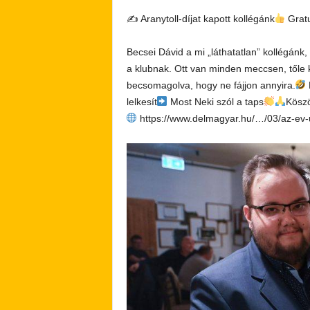
✍
Aranytoll-díjat kapott kollégánk
Gratu
Becsei Dávid a mi „láthatatlan” kollégán
a klubnak. Ott van minden meccsen, tőle ka
becsomagolva, hogy ne fájjon annyira.
lelkesít
Most Neki szól a taps
Kösz
https://www.delmagyar.hu/…/03/az-ev-u