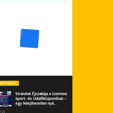
gramajánló
Strandok Éjszakája a Szentesi
Sport- és Üdülőközpontban –
egy felejthetetlen nyá…
7.22.