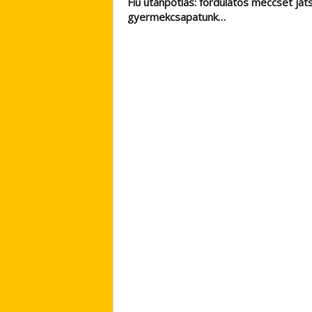
Fiú utánpótlás: fordulatos meccset ját
gyermekcsapatunk…