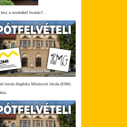
 lesz a munkából hivatás?…
eti István Alapfokú Művészeti Iskola (KIMI)
vása…