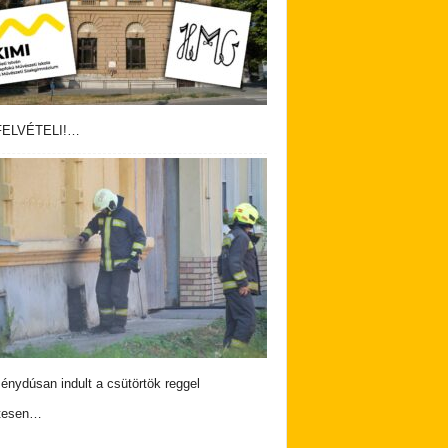
ELVÉTELI!…
nydúsan indult a csütörtök reggel
tesen…