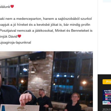
lálunk
k, aki nem a medenceparton, hanem a sajtószobából szurkol
pjuk a jó híreket és a kevésbé jókat is, bár mindig profin
Posztjaival nemcsak a játékosokat, Minket és Benneteket is
önjük Dávid
jsagiroja-lapunknal
Pro
2026.0