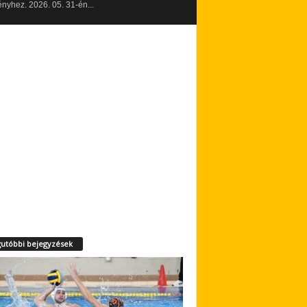
yhez. 2026. 05. 31-én...
utóbbi bejegyzések