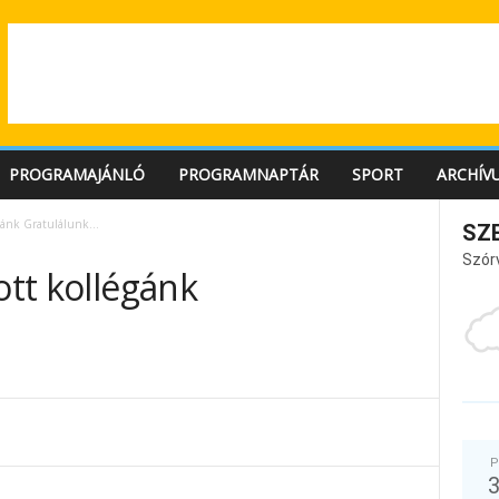
PROGRAMAJÁNLÓ
PROGRAMNAPTÁR
SPORT
ARCHÍV
légánk Gratulálunk…
SZ
Szór
ott kollégánk
P