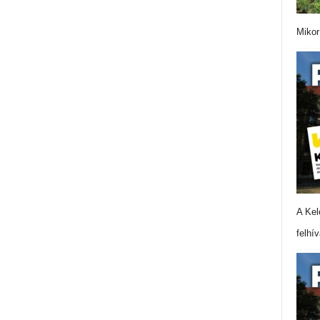
Mikor
A Kel
felhí