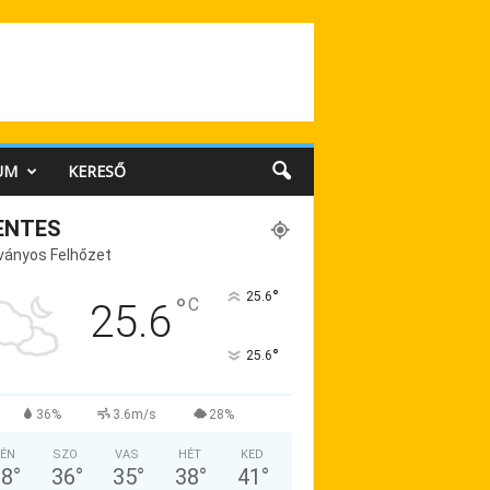
UM
KERESŐ
ENTES
ványos Felhőzet
°
25.6
°
C
25.6
°
25.6
36%
3.6m/s
28%
ÉN
SZO
VAS
HÉT
KED
38
°
36
°
35
°
38
°
41
°