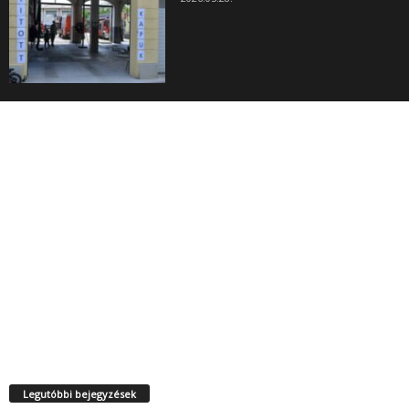
Legutóbbi bejegyzések