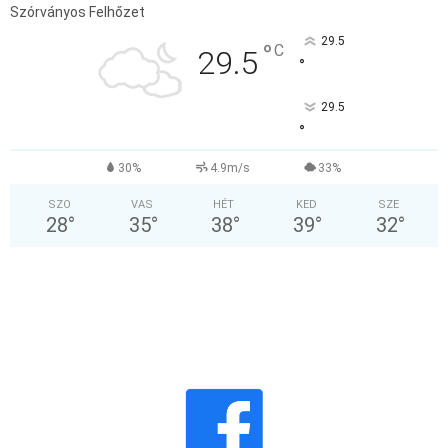
Szórványos Felhőzet
29.5
°
C
29.5
°
29.5
°
30%
4.9m/s
33%
SZO
VAS
HÉT
KED
SZE
28
°
35
°
38
°
39
°
32
°