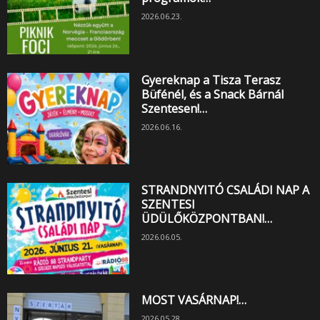
2026.06.23.
Gyereknap a Tisza Terasz
Büfénél, és a Snack Bárnál
Szentesen!…
2026.06.16.
STRANDNYITÓ CSALÁDI NAP A
SZENTESI
ÜDÜLŐKÖZPONTBAN!…
2026.06.05.
MOST VASÁRNAP!…
2026.05.28.