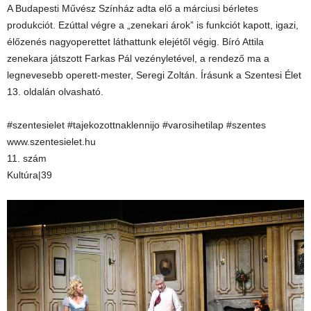
A Budapesti Művész Színház adta elő a márciusi bérletes
produkciót. Ezúttal végre a „zenekari árok” is funkciót kapott, igazi,
élőzenés nagyoperettet láthattunk elejétől végig. Bíró Attila
zenekara játszott Farkas Pál vezényletével, a rendező ma a
legnevesebb operett-mester, Seregi Zoltán. Írásunk a Szentesi Élet
13. oldalán olvasható.
#szentesielet #tajekozottnaklennijo #varosihetilap #szentes
www.szentesielet.hu
11. szám
Kultúra|39