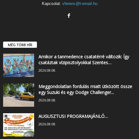
Kapcsolat:
vferenc@t-email.hu
MÉG TÖBB HÍR
Amikor a tanmedence csatatérré változik: Így
csatáztak vízipisztolyokkal Szentes…
2026.08.08.
Meggondolatlan fordulás miatt ütközött össze
egy Suzuki és egy Dodge Challenger...
2026.08.08.
AUGUSZTUSI PROGRAMAJÁNLÓ…
2026.08.08.