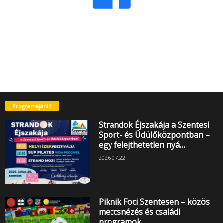
Programajánló
Strandok Éjszakája a Szentesi
Sport- és Üdülőközpontban –
egy felejthetetlen nyá…
2026.07.22.
Piknik Foci Szentesen – közös
meccsnézés és családi
programok…