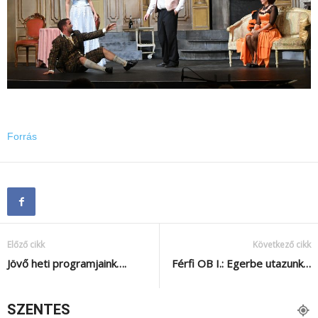
Forrás
Előző cikk
Következő cikk
Jövő heti programjaink….
Férfi OB I.: Egerbe utazunk…
SZENTES