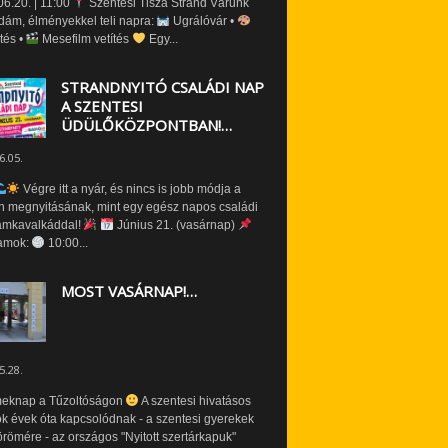
6.20. | 11:00
Szentesi Tisza Strand Várunk
dám, élményekkel teli napra:
Ugrálóvár •
tés •
Mesefilm vetítés
Egy...
STRANDNYITÓ CSALÁDI NAP
A SZENTESI
ÜDÜLŐKÖZPONTBAN!…
6.05.
Végre itt a nyár, és nincs is jobb módja a
n megnyitásának, mint egy egész napos családi
amkavalkáddal!
Június 21. (vasárnap)
amok:
10:00...
MOST VASÁRNAP!…
5.28.
eknap a Tűzoltóságon
A szentesi hivatásos
ók évek óta kapcsolódnak - a szentesi gyerekek
römére - az országos "Nyitott szertárkapuk"