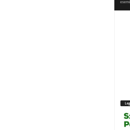
esemén
Leg