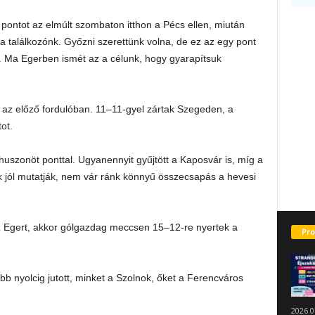
ontot az elmúlt szombaton itthon a Pécs ellen, miután
 a találkozónk. Győzni szerettünk volna, de ez az egy pont
l. Ma Egerben ismét az a célunk, hogy gyarapítsuk
tt az előző fordulóban. 11–11-gyel zártak Szegeden, a
ot.
 huszonöt ponttal. Ugyanennyit gyűjtött a Kaposvár is, míg a
k jól mutatják, nem vár ránk könnyű összecsapás a hevesi
 Egert, akkor gólgazdag meccsen 15–12-re nyertek a
Pro
b nyolcig jutott, minket a Szolnok, őket a Ferencváros
2026.0