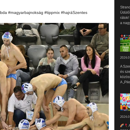
Strand
abda #magyarbajnokság #tippmix #hajráSzentes
Üdülők
rátok!
a nagy
2026.0
A Sze
és sz
közös
A „Pik
2026.0
A