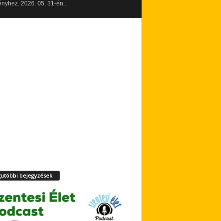
yhez. 2026. 05. 31-én...
utóbbi bejegyzések