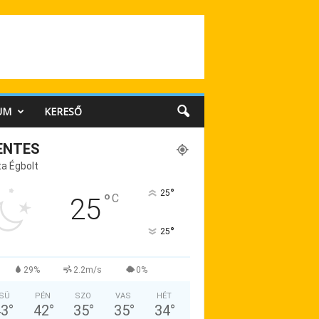
UM
KERESŐ
ENTES
a Égbolt
°
25
°
C
25
°
25
29%
2.2m/s
0%
SÜ
PÉN
SZO
VAS
HÉT
43
°
42
°
35
°
35
°
34
°