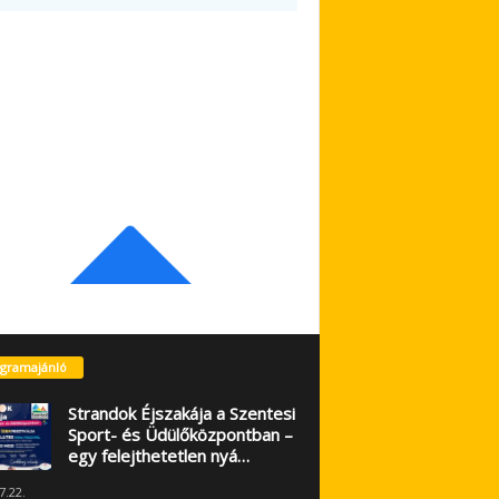
gramajánló
Strandok Éjszakája a Szentesi
Sport- és Üdülőközpontban –
egy felejthetetlen nyá…
7.22.