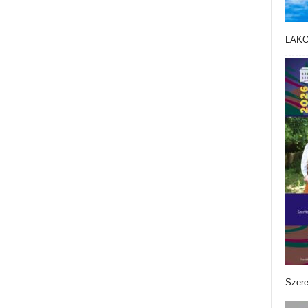
LAK
Szere