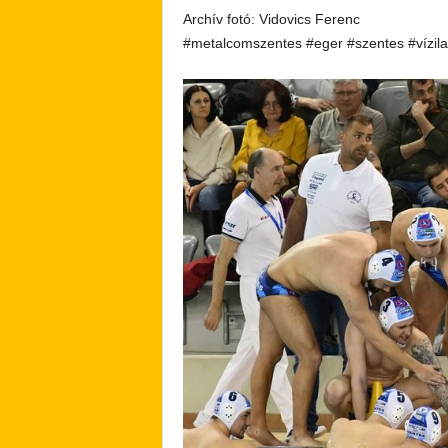
Archív fotó: Vidovics Ferenc
#metalcomszentes #eger #szentes #vízil