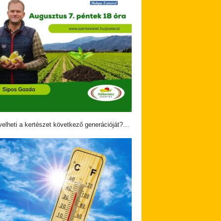
velheti a kertészet következő generációját?…