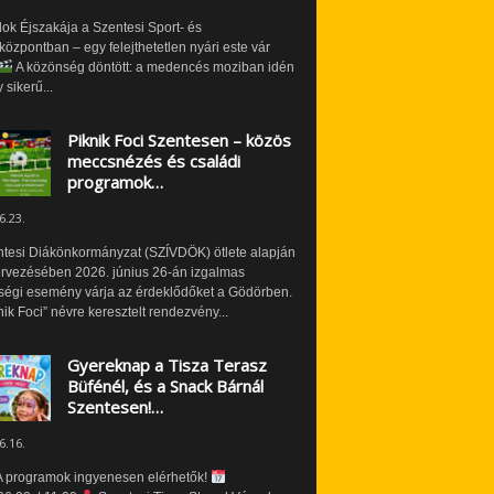
ok Éjszakája a Szentesi Sport- és
özpontban – egy felejthetetlen nyári este vár
A közönség döntött: a medencés moziban idén
 sikerű...
Piknik Foci Szentesen – közös
meccsnézés és családi
programok…
6.23.
ntesi Diákönkormányzat (SZÍVDÖK) ötlete alapján
ervezésében 2026. június 26-án izgalmas
ségi esemény várja az érdeklődőket a Gödörben.
nik Foci” névre keresztelt rendezvény...
Gyereknap a Tisza Terasz
Büfénél, és a Snack Bárnál
Szentesen!…
6.16.
 programok ingyenesen elérhetők!