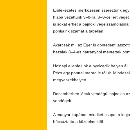
Emlékezetes mérkőzésen szereztünk egy p
hiába vezettünk 9–8-ra, 9–9-cel ért véget
is sokat érhet a bajnoki végelszámolásná
pontjaink számát a tabellán.
Akárcsak mi, az Eger is döntetlent játszo
hazaiak 8–4-es hátrányból mentettek pont
Holnapi ellenfelünk a nyolcadik helyen áll
Pécs egy ponttal marad le tőlük. Mindeze
megyeszékhelyen.
Decemberben láttuk vendégül bajnokin az
vendégek.
A magyar kupában mindkét csapat a legjob
búcsúztatta a küzdelmektől.