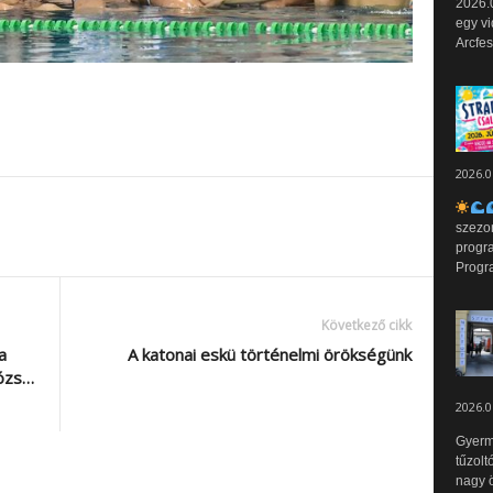
2026.0
egy vi
Arcfes
2026.0
szezo
progr
Progr
Következő cikk
a
A katonai eskü történelmi örökségünk
Józs…
2026.0
Gyerm
tűzolt
nagy ö