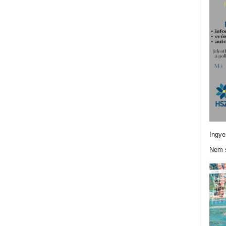
Ingye
Nem s