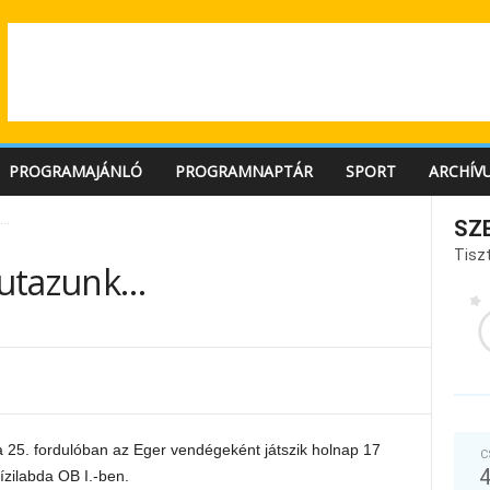
PROGRAMAJÁNLÓ
PROGRAMNAPTÁR
SPORT
ARCHÍV
k…
SZ
Tiszt
e utazunk…
a 25. fordulóban az Eger vendégeként játszik holnap 17
C
ízilabda OB I.-ben.