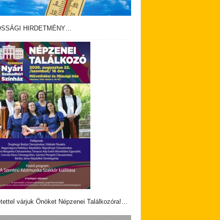
OSSÁGI HIRDETMÉNY…
tettel várjuk Önöket Népzenei Találkozóra!…