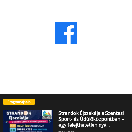
Programajánló
Strandok Éjszakája a Szentesi
Sport- és Üdülőközpontban –
egy felejthetetlen nyá…