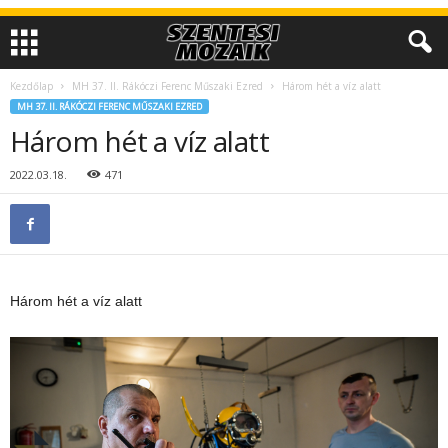
Kezdőlap
MH 37. II. Rákóczi Ferenc Műszaki Ezred
Három hét a víz alatt
MH 37. II. RÁKÓCZI FERENC MŰSZAKI EZRED
Három hét a víz alatt
2022.03.18.
471
Három hét a víz alatt