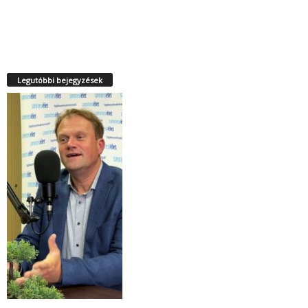
Legutóbbi bejegyzések