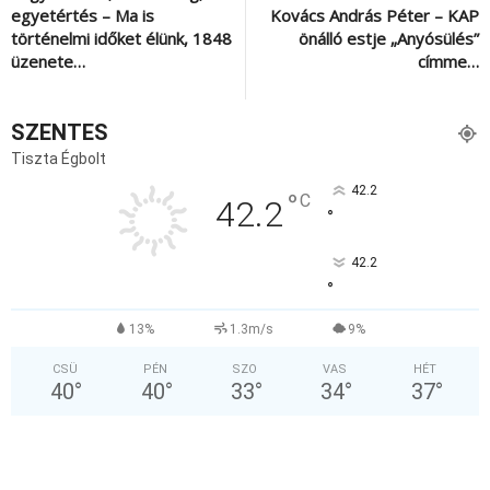
egyetértés – Ma is
Kovács András Péter – KAP
történelmi időket élünk, 1848
önálló estje „Anyósülés”
üzenete…
címme…
SZENTES
Tiszta Égbolt
42.2
°
C
42.2
°
42.2
°
13%
1.3m/s
9%
CSÜ
PÉN
SZO
VAS
HÉT
40
°
40
°
33
°
34
°
37
°