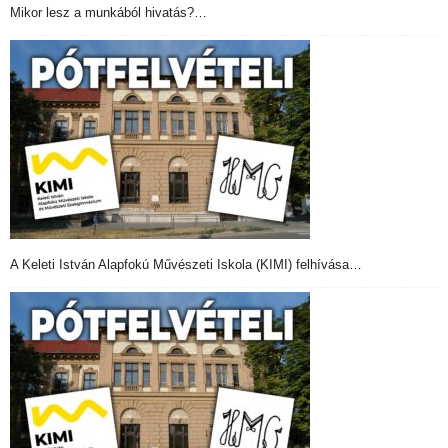
Mikor lesz a munkából hivatás?…
A Keleti István Alapfokú Művészeti Iskola (KIMI) felhívása…