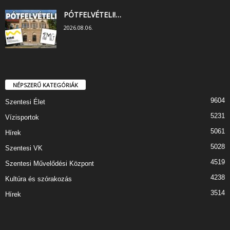
PÓTFELVÉTELI!…
2026.08.06.
NÉPSZERŰ KATEGÓRIÁK
9604
Szentesi Élet
5231
Vízisportok
5061
Hírek
5028
Szentesi VK
4519
Szentesi Művelődési Központ
4238
Kultúra és szórakozás
3514
Hírek