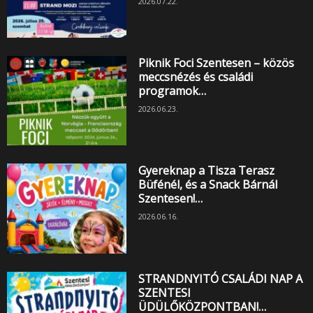
2026.07.22.
Piknik Foci Szentesen – közös
meccsnézés és családi
programok…
2026.06.23.
Gyereknap a Tisza Terasz
Büfénél, és a Snack Bárnál
Szentesen!…
2026.06.16.
STRANDNYITÓ CSALÁDI NAP A
SZENTESI
ÜDÜLŐKÖZPONTBAN!…