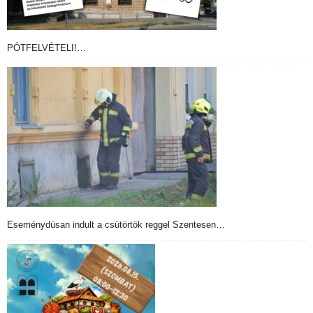
PÓTFELVÉTELI!…
Eseménydúsan indult a csütörtök reggel Szentesen…