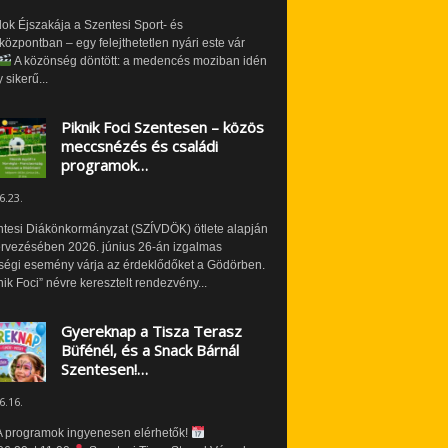
ok Éjszakája a Szentesi Sport- és
özpontban – egy felejthetetlen nyári este vár
A közönség döntött: a medencés moziban idén
 sikerű...
Piknik Foci Szentesen – közös
meccsnézés és családi
programok…
6.23.
ntesi Diákönkormányzat (SZÍVDÖK) ötlete alapján
ervezésében 2026. június 26-án izgalmas
ségi esemény várja az érdeklődőket a Gödörben.
nik Foci” névre keresztelt rendezvény...
Gyereknap a Tisza Terasz
Büfénél, és a Snack Bárnál
Szentesen!…
6.16.
 programok ingyenesen elérhetők!