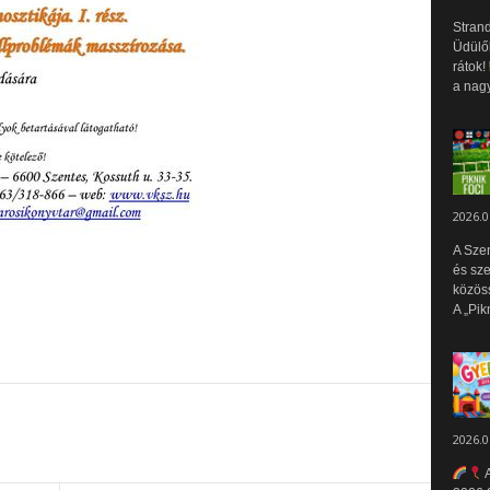
Strand
Üdülők
rátok!
a nagy
2026.0
A Sze
és sz
közös
A „Pik
2026.0
A