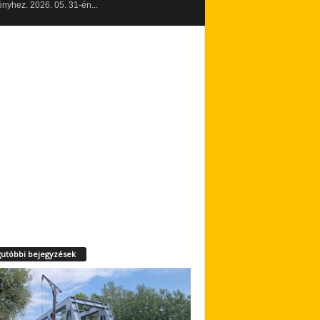
yhez. 2026. 05. 31-én...
utóbbi bejegyzések