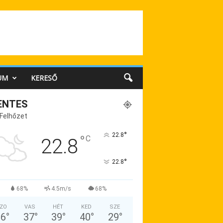
UM
KERESŐ
ENTES
 Felhőzet
°
22.8
°
C
22.8
°
22.8
68%
4.5m/s
68%
ZO
VAS
HÉT
KED
SZE
36
°
37
°
39
°
40
°
29
°