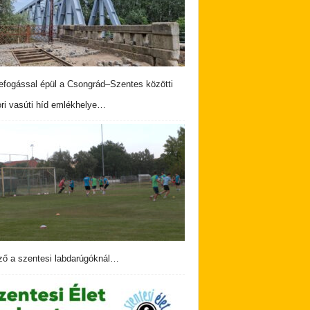
fogással épül a Csongrád–Szentes közötti
ri vasúti híd emlékhelye…
ző a szentesi labdarúgóknál…