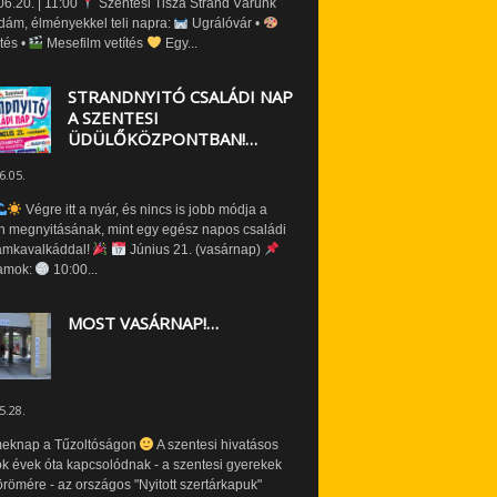
6.20. | 11:00
Szentesi Tisza Strand Várunk
dám, élményekkel teli napra:
Ugrálóvár •
tés •
Mesefilm vetítés
Egy...
STRANDNYITÓ CSALÁDI NAP
A SZENTESI
ÜDÜLŐKÖZPONTBAN!…
6.05.
Végre itt a nyár, és nincs is jobb módja a
n megnyitásának, mint egy egész napos családi
amkavalkáddal!
Június 21. (vasárnap)
amok:
10:00...
MOST VASÁRNAP!…
5.28.
eknap a Tűzoltóságon
A szentesi hivatásos
ók évek óta kapcsolódnak - a szentesi gyerekek
römére - az országos "Nyitott szertárkapuk"