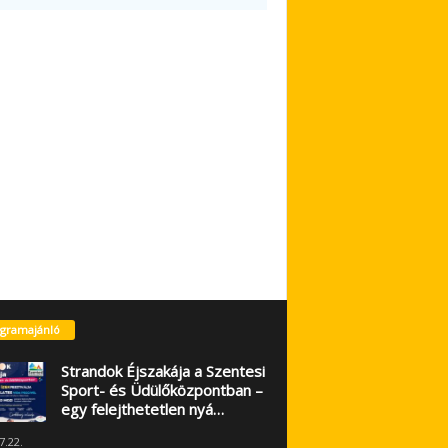
gramajánló
Strandok Éjszakája a Szentesi
Sport- és Üdülőközpontban –
egy felejthetetlen nyá…
7.22.