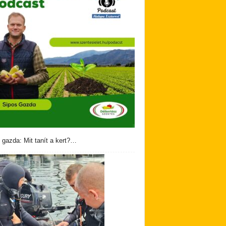
 gazda: Mit tanít a kert?…