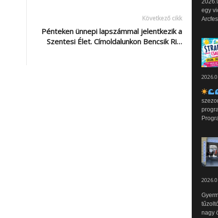
2026.0
egy vi
Következő cikk
Arcfes
Pénteken ünnepi lapszámmal jelentkezik a
Szentesi Élet. Címoldalunkon Bencsik Ri…
2026.0
szezo
progr
Progr
2026.0
Gyerm
tűzolt
nagy ö