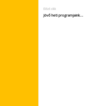
Előző cikk
Jövő heti programjaink….