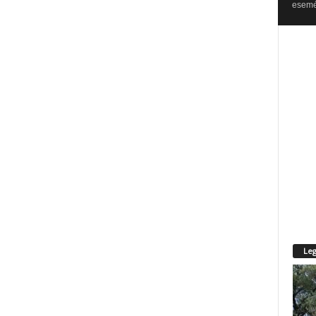
esemén
Leg