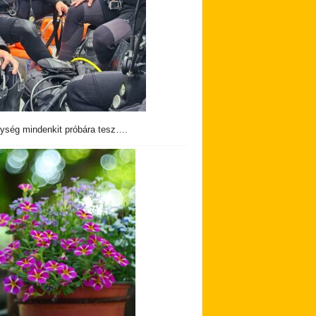
ység mindenkit próbára tesz….