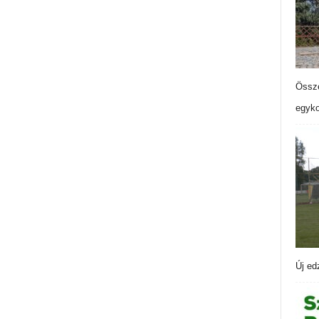
Össze
egyko
Új ed