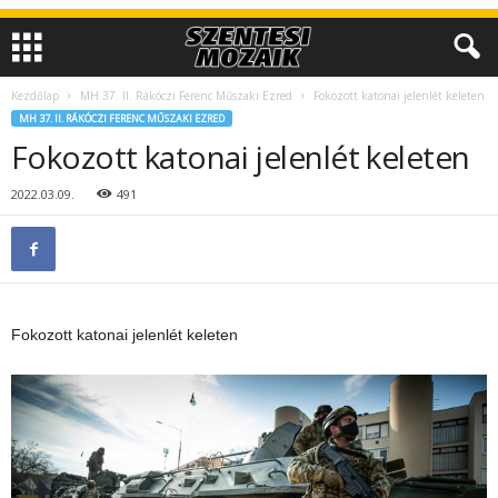
Kezdőlap
MH 37. II. Rákóczi Ferenc Műszaki Ezred
Fokozott katonai jelenlét keleten
MH 37. II. RÁKÓCZI FERENC MŰSZAKI EZRED
Fokozott katonai jelenlét keleten
2022.03.09.
491
Fokozott katonai jelenlét keleten