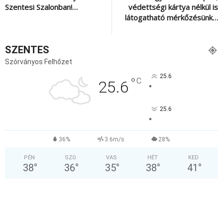
Szentesi Szalonban!…
védettségi kártya nélkül is
látogatható mérkőzésünk…
SZENTES
Szórványos Felhőzet
25.6
°
C
25.6
°
25.6
°
36%
3.6m/s
28%
PÉN
SZO
VAS
HÉT
KED
38
°
36
°
35
°
38
°
41
°