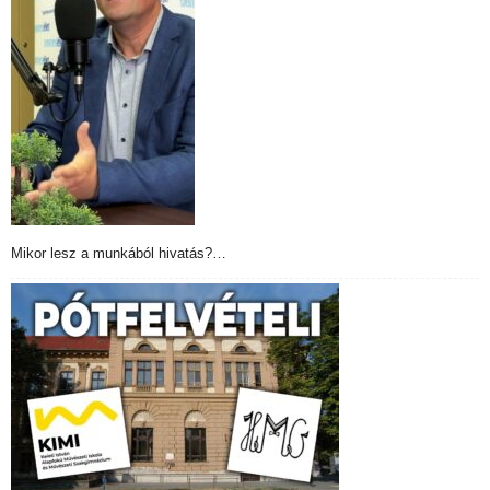
Mikor lesz a munkából hivatás?…