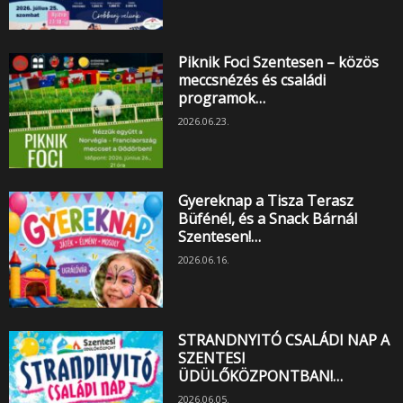
Piknik Foci Szentesen – közös
meccsnézés és családi
programok…
2026.06.23.
Gyereknap a Tisza Terasz
Büfénél, és a Snack Bárnál
Szentesen!…
2026.06.16.
STRANDNYITÓ CSALÁDI NAP A
SZENTESI
ÜDÜLŐKÖZPONTBAN!…
2026.06.05.