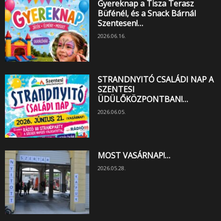
Gyereknap a Tisza Terasz
Büfénél, és a Snack Bárnál
Szentesen!…
2026.06.16.
STRANDNYITÓ CSALÁDI NAP A
SZENTESI
ÜDÜLŐKÖZPONTBAN!…
2026.06.05.
MOST VASÁRNAP!…
2026.05.28.