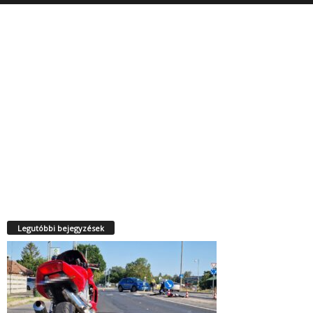
Legutóbbi bejegyzések