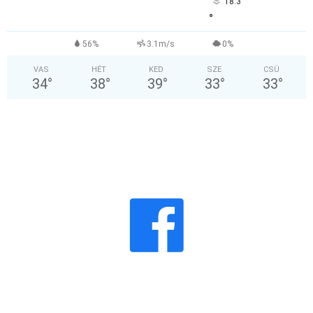
18.3
°
56%
3.1m/s
0%
VAS
HÉT
KED
SZE
CSÜ
34
°
38
°
39
°
33
°
33
°