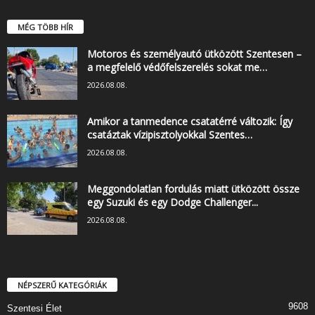
MÉG TÖBB HÍR
Motoros és személyautó ütközött Szentesen –
a megfelelő védőfelszerelés sokat me…
2026.08.08.
Amikor a tanmedence csatatérré változik: Így
csatáztak vízipisztolyokkal Szentes…
2026.08.08.
Meggondolatlan fordulás miatt ütközött össze
egy Suzuki és egy Dodge Challenger...
2026.08.08.
NÉPSZERŰ KATEGÓRIÁK
9608
Szentesi Élet