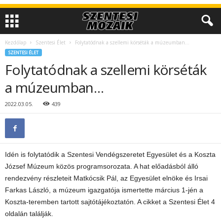
Kezdőlap
Szentesi Élet
Folytatódnak a szellemi körséták a múzeumban…
SZENTESI ÉLET
Folytatódnak a szellemi körséták
a múzeumban…
2022.03.05.
439
Idén is folytatódik a Szentesi Vendégszeretet Egyesület és a Koszta
József Múzeum közös programsorozata. A hat előadásból álló
rendezvény részleteit Matkócsik Pál, az Egyesület elnöke és Irsai
Farkas László, a múzeum igazgatója ismertette március 1-jén a
Koszta-teremben tartott sajtótájékoztatón. A cikket a Szentesi Élet 4
oldalán találják.