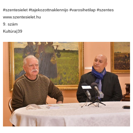
#szentesielet #tajekozottnaklennijo #varosihetilap #szentes
www.szentesielet.hu
9. szám
Kultúra|39