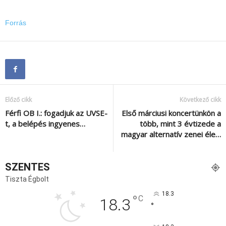
Forrás
Előző cikk
Következő cikk
Férfi OB I.: fogadjuk az UVSE-
Első márciusi koncertünkön a
t, a belépés ingyenes…
több, mint 3 évtizede a
magyar alternatív zenei éle…
SZENTES
Tiszta Égbolt
18.3
°
C
18.3
°