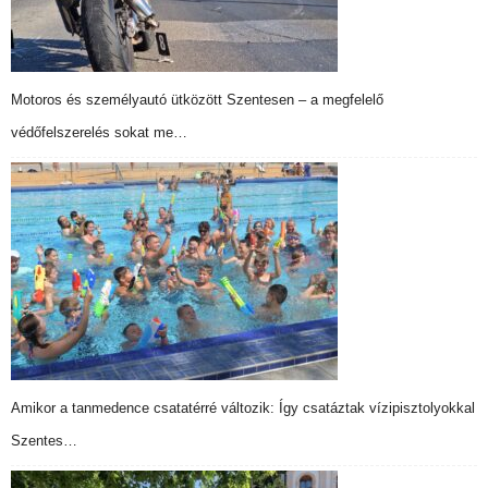
Motoros és személyautó ütközött Szentesen – a megfelelő
védőfelszerelés sokat me…
Amikor a tanmedence csatatérré változik: Így csatáztak vízipisztolyokkal
Szentes…