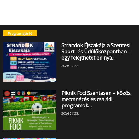
Programajánló
Strandok Éjszakája a Szentesi
Sport- és Üdülőközpontban –
egy felejthetetlen nyá…
2026.07.22.
Piknik Foci Szentesen – közös
meccsnézés és családi
programok…
2026.06.23.