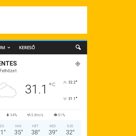
UM
KERESŐ
ENTES
 Felhőzet
°
32.2
°
C
31.1
°
31.1
34%
5.8m/s
51%
ZO
VAS
HÉT
KED
SZE
31
°
35
°
38
°
39
°
32
°