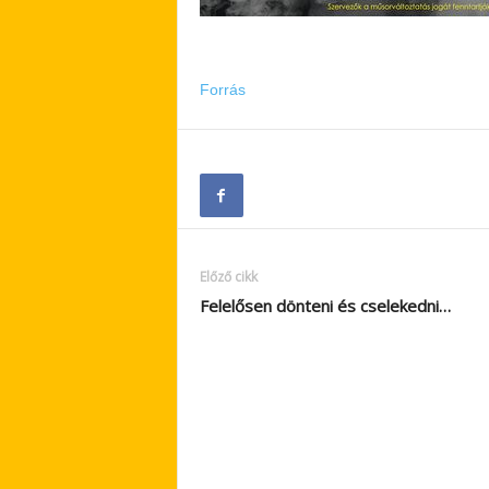
Forrás
Előző cikk
Felelősen dönteni és cselekedni…