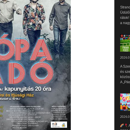
Strand
Üdülők
rátok!
a nagy
2026.0
A Sze
és sz
közös
A „Pik
2026.0
A