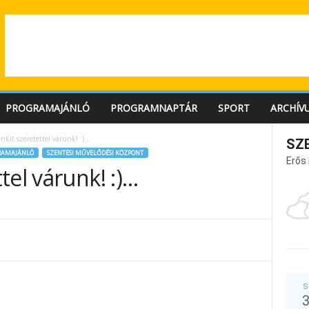
PROGRAMAJÁNLÓ
PROGRAMNAPTÁR
SPORT
ARCHÍV
kit szeretettel várunk! :)…
SZ
RAMAJÁNLÓ
SZENTESI MŰVELŐDÉSI KÖZPONT
Erős
tel várunk! :)…
S