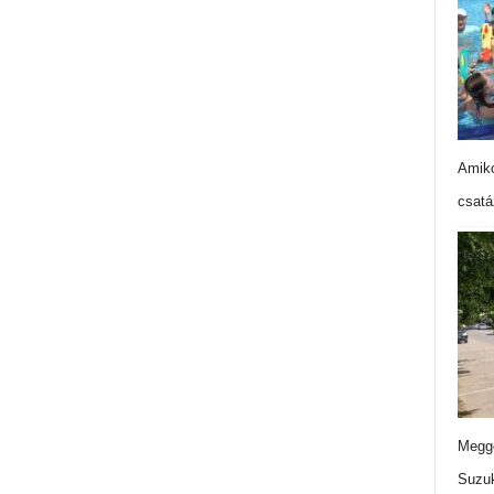
Amiko
csatá
Meggo
Suzuk