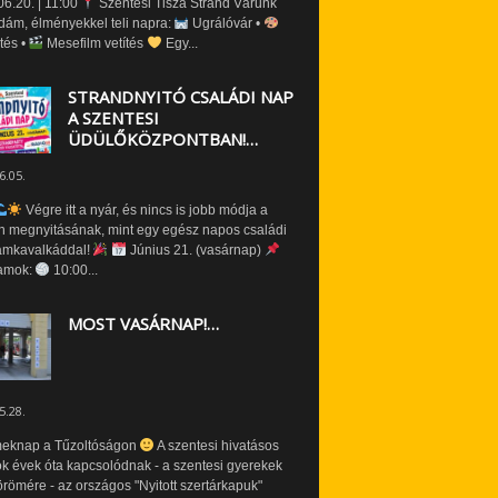
6.20. | 11:00
Szentesi Tisza Strand Várunk
dám, élményekkel teli napra:
Ugrálóvár •
tés •
Mesefilm vetítés
Egy...
STRANDNYITÓ CSALÁDI NAP
A SZENTESI
ÜDÜLŐKÖZPONTBAN!…
6.05.
Végre itt a nyár, és nincs is jobb módja a
n megnyitásának, mint egy egész napos családi
amkavalkáddal!
Június 21. (vasárnap)
amok:
10:00...
MOST VASÁRNAP!…
5.28.
eknap a Tűzoltóságon
A szentesi hivatásos
ók évek óta kapcsolódnak - a szentesi gyerekek
römére - az országos "Nyitott szertárkapuk"