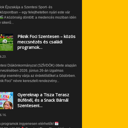
ok Éjszakája a Szentesi Sport- és
özpontban – egy felejthetetlen nyári este vár
A közönség döntött: a medencés moziban idén
 sikerű...
Piknik Foci Szentesen – közös
meccsnézés és családi
programok…
6.23.
ntesi Diákönkormányzat (SZÍVDÖK) ötlete alapján
ervezésében 2026. június 26-án izgalmas
ségi esemény várja az érdeklődőket a Gödörben.
nik Foci” névre keresztelt rendezvény...
Gyereknap a Tisza Terasz
Büfénél, és a Snack Bárnál
Szentesen!…
6.16.
 programok ingyenesen elérhetők!