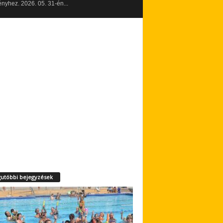
yhez. 2026. 05. 31-én...
utóbbi bejegyzések