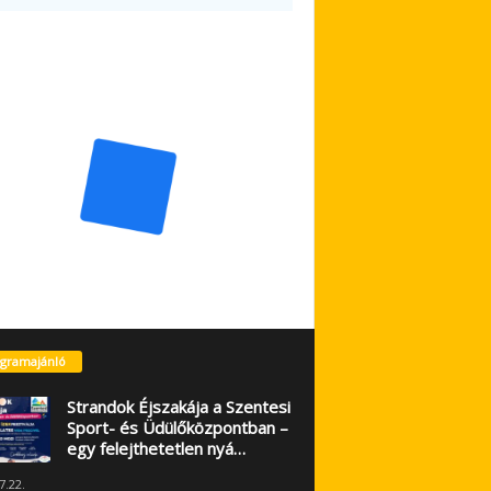
gramajánló
Strandok Éjszakája a Szentesi
Sport- és Üdülőközpontban –
egy felejthetetlen nyá…
7.22.