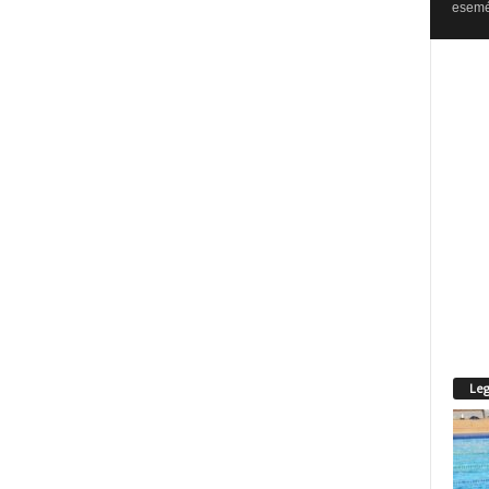
esemén
Leg