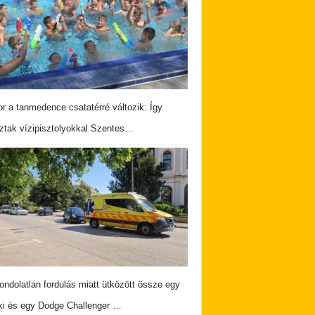
r a tanmedence csatatérré változik: Így
ztak vízipisztolyokkal Szentes…
ndolatlan fordulás miatt ütközött össze egy
i és egy Dodge Challenger …