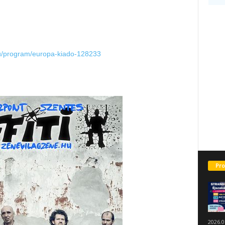
hu/program/europa-kiado-128233
Pro
2026.0