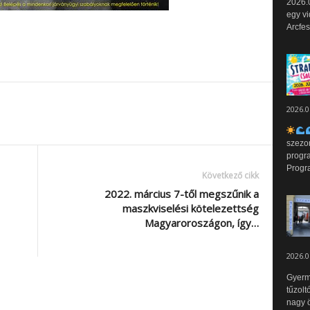
2026.0
egy vi
Arcfes
2026.0
szezo
progr
Progr
Következő cikk
2022. március 7-től megszűnik a
maszkviselési kötelezettség
Magyaroroszágon, így…
2026.0
Gyerm
tűzolt
nagy ö