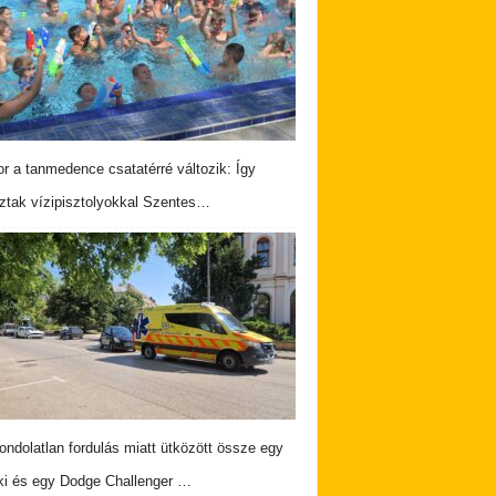
r a tanmedence csatatérré változik: Így
ztak vízipisztolyokkal Szentes…
ndolatlan fordulás miatt ütközött össze egy
i és egy Dodge Challenger …