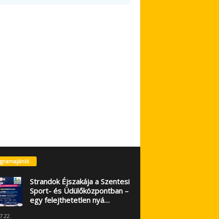
gramajánló
Strandok Éjszakája a Szentesi
Sport- és Üdülőközpontban –
egy felejthetetlen nyá…
7.22.