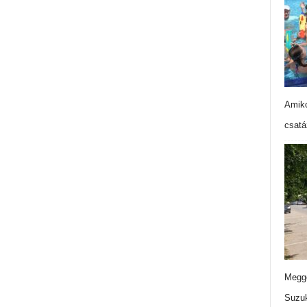
Amiko
csatá
Meggo
Suzuk