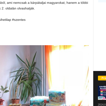
ából, ami nemcsak a kárpátaljai magyarokat, hanem a többi
k 2. oldalán olvashatják.
sihetilap #szentes
Pro
2026.0