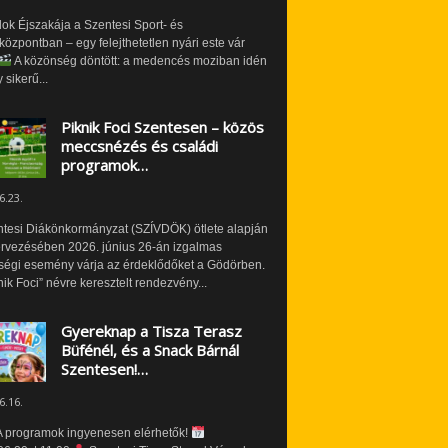
ok Éjszakája a Szentesi Sport- és
özpontban – egy felejthetetlen nyári este vár
A közönség döntött: a medencés moziban idén
 sikerű...
Piknik Foci Szentesen – közös
meccsnézés és családi
programok…
6.23.
ntesi Diákönkormányzat (SZÍVDÖK) ötlete alapján
ervezésében 2026. június 26-án izgalmas
ségi esemény várja az érdeklődőket a Gödörben.
nik Foci” névre keresztelt rendezvény...
Gyereknap a Tisza Terasz
Büfénél, és a Snack Bárnál
Szentesen!…
6.16.
 programok ingyenesen elérhetők!