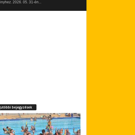
yhez. 2026. 05. 31-én...
utóbbi bejegyzések