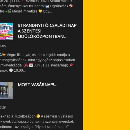
6.20. | 11:00
Szentesi Tisza Strand Várunk
dám, élményekkel teli napra:
Ugrálóvár •
tés •
Mesefilm vetítés
Egy...
STRANDNYITÓ CSALÁDI NAP
A SZENTESI
ÜDÜLŐKÖZPONTBAN!…
6.05.
Végre itt a nyár, és nincs is jobb módja a
n megnyitásának, mint egy egész napos családi
amkavalkáddal!
Június 21. (vasárnap)
amok:
10:00...
MOST VASÁRNAP!…
5.28.
eknap a Tűzoltóságon
A szentesi hivatásos
ók évek óta kapcsolódnak - a szentesi gyerekek
römére - az országos "Nyitott szertárkapuk"