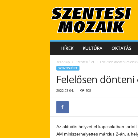
S
z
e
n
t
e
s
HÍREK
KULTÚRA
OKTATÁS
i
M
Kezdőlap
Szentesi Élet
Felelősen dönteni és csel
o
SZENTESI ÉLET
z
Felelősen dönteni
a
i
k
2022.03.04.
508
Az aktuális helyzettel kapcsolatban tartot
AM miniszerhelyettes március 2-án, a hely