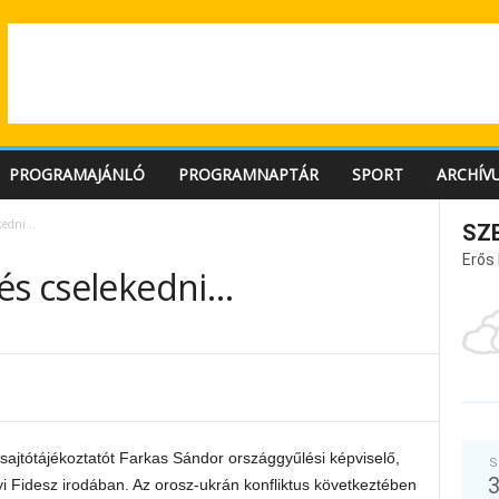
PROGRAMAJÁNLÓ
PROGRAMNAPTÁR
SPORT
ARCHÍV
ekedni…
SZ
Erős
 és cselekedni…
t sajtótájékoztatót Farkas Sándor országgyűlési képviselő,
S
i Fidesz irodában. Az orosz-ukrán konfliktus következtében