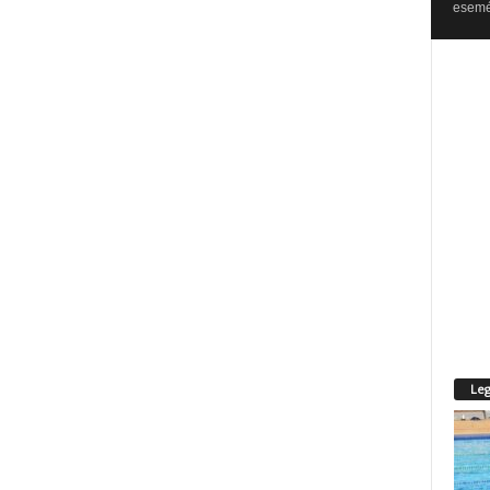
esemén
Leg