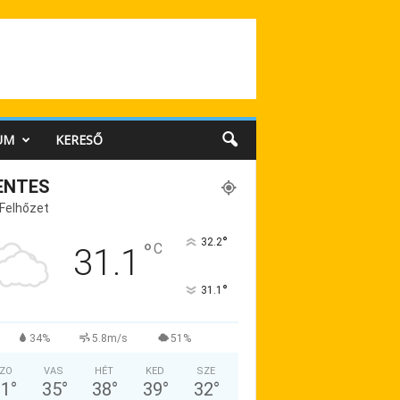
UM
KERESŐ
ENTES
 Felhőzet
°
32.2
°
C
31.1
°
31.1
34%
5.8m/s
51%
ZO
VAS
HÉT
KED
SZE
31
°
35
°
38
°
39
°
32
°