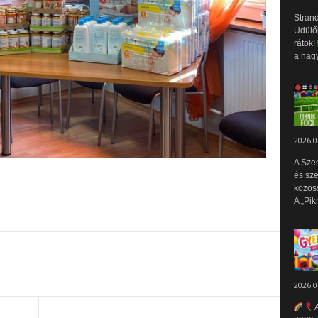
Strand
Üdülők
rátok!
a nagy
2026.0
A Sze
és sz
közös
A „Pik
2026.0
A