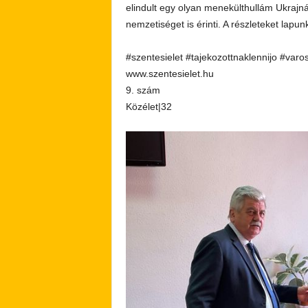
elindult egy olyan menekülthullám Ukrajn
nemzetiséget is érinti. A részleteket lapun
#szentesielet #tajekozottnaklennijo #varo
www.szentesielet.hu
9. szám
Közélet|32