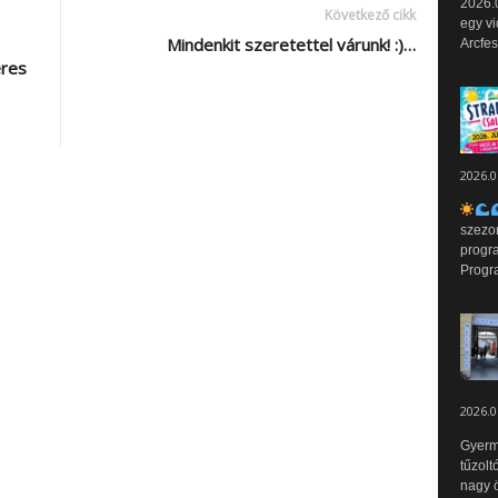
2026.0
Következő cikk
egy vi
Mindenkit szeretettel várunk! :)…
Arcfes
eres
2026.0
szezo
progr
Progr
2026.0
Gyerm
tűzolt
nagy ö