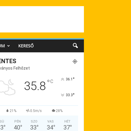
UM
KERESŐ
ENTES
ványos Felhőzet
°
36.1
°
C
35.8
°
33.3
21%
0.5m/s
28%
SÜ
PÉN
SZO
VAS
HÉT
33
°
40
°
33
°
34
°
37
°