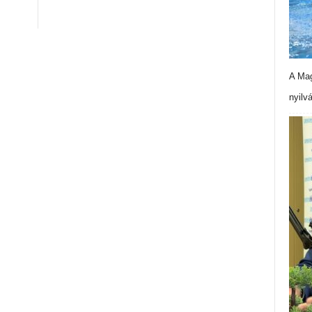
A Mag
nyilv