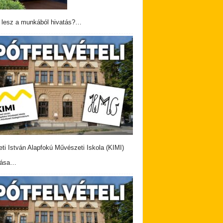
 lesz a munkából hivatás?…
eti István Alapfokú Művészeti Iskola (KIMI)
vása…