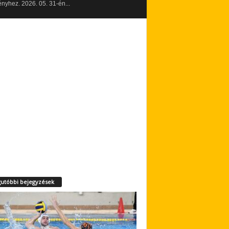
yhez. 2026. 05. 31-én...
utóbbi bejegyzések