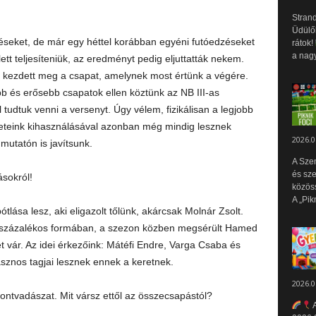
Strand
Üdülők
seket, de már egy héttel korábban egyéni futóedzéseket
rátok!
a nagy
ett teljesíteniük, az eredményt pedig eljuttatták nekem.
t kezdett meg a csapat, amelynek most értünk a végére.
 és erősebb csapatok ellen köztünk az NB III-as
el tudtuk venni a versenyt. Úgy vélem, fizikálisan a legjobb
zeteink kihasználásával azonban még mindig lesznek
2026.0
mutatón is javítsunk.
A Sze
és sz
ásokról!
közös
A „Pik
tlása lesz, aki eligazolt tőlünk, akárcsak Molnár Zsolt.
0 százalékos formában, a szezon közben megsérült Hamed
vár. Az idei érkezőink: Mátéfi Endre, Varga Csaba és
znos tagjai lesznek ennek a keretnek.
2026.0
ontvadászat. Mit vársz ettől az összecsapástól?
A