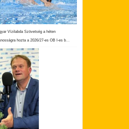
yar Vízilabda Szövetség a héten
ánosságra hozta a 2026/27-es OB I-es b…