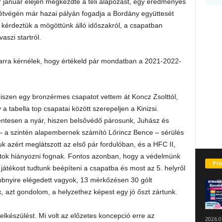
r január elején megkezdte a téli alapozást, egy eredményes
hétvégén már hazai pályán fogadja a Bordány együttesét
érdeztük a mögöttünk álló időszakról, a csapatban
aszi startról.
, arra kérnélek, hogy értékeld pár mondatban a 2021-2022-
iszen egy bronzérmes csapatot vettem át Koncz Zsolttól,
a tabella top csapatai között szerepeljen a Kinizsi.
ntesen a nyár, hiszen belsővédő párosunk, Juhász és
g – a szintén alapembernek számító Lőrincz Bence – sérülés
uk azért meglátszott az első pár fordulóban, és a HFC II,
ontok hiányozni fognak. Fontos azonban, hogy a védelmünk
Pro
l játékost tudtunk beépíteni a csapatba és most az 5. helyről
többnyire elégedett vagyok, 13 mérkőzésen 30 gólt
, azt gondolom, a helyzethez képest egy jó őszt zártunk.
lkészülést. Mi volt az előzetes koncepció erre az
2026.0