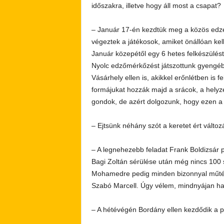
időszakra, illetve hogy áll most a csapat?
– Január 17-én kezdtük meg a közös edzé
végeztek a játékosok, amiket önállóan kell
Január közepétől egy 6 hetes felkészülés
Nyolc edzőmérkőzést játszottunk gyengébb
Vásárhely ellen is, akikkel erőnlétben is f
formájukat hozzák majd a srácok, a hely
gondok, de azért dolgozunk, hogy ezen a 
– Ejtsünk néhány szót a keretet ért változ
– A legnehezebb feladat Frank Boldizsár pó
Bagi Zoltán sérülése után még nincs 10
Mohamedre pedig minden bizonnyal műtét 
Szabó Marcell. Úgy vélem, mindnyájan has
– A hétévégén Bordány ellen kezdődik a p