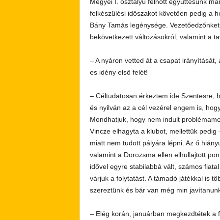
Megyei I. osztályú felnőtt együttesünk má
felkészülési időszakot követően pedig a 
Bány Tamás legénysége. Vezetőedzőnket k
bekövetkezett változásokról, valamint a tav
– A nyáron vetted át a csapat irányítását
es idény első felét!
– Céltudatosan érkeztem ide Szentesre, h
és nyilván az a cél vezérel engem is, hogy 
Mondhatjuk, hogy nem indult problémame
Vincze elhagyta a klubot, mellettük pedi
miatt nem tudott pályára lépni. Az ő hiány
valamint a Dorozsma ellen elhullajtott p
idővel egyre stabilabbá vált, számos fiata
várjuk a folytatást. A támadó játékkal is 
szereztünk és bár van még min javítanunk
– Elég korán, januárban megkezdtétek a fe