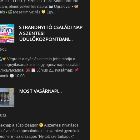
6.20. | 11:00
Szentesi Tisza Strand Várunk
dám, élményekkel teli napra:
Ugrálóvár •
tés •
Mesefilm vetítés
Egy...
STRANDNYITÓ CSALÁDI NAP
A SZENTESI
ÜDÜLŐKÖZPONTBAN!…
6.05.
Végre itt a nyár, és nincs is jobb módja a
n megnyitásának, mint egy egész napos családi
amkavalkáddal!
Június 21. (vasárnap)
amok:
10:00...
MOST VASÁRNAP!…
5.28.
eknap a Tűzoltóságon
A szentesi hivatásos
ók évek óta kapcsolódnak - a szentesi gyerekek
römére - az országos "Nyitott szertárkapuk"