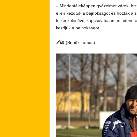
– Mindenféleképpen győzelmet várok, hisz
ellen kezdtük a bajnokságot és hozták a 
felkészülésével kapcsolatosan, mindenes
kezdjük a bajnokságot.
🖊
(Sebők Tamás)