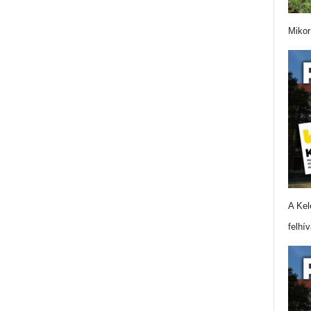
Mikor
A Kel
felhí