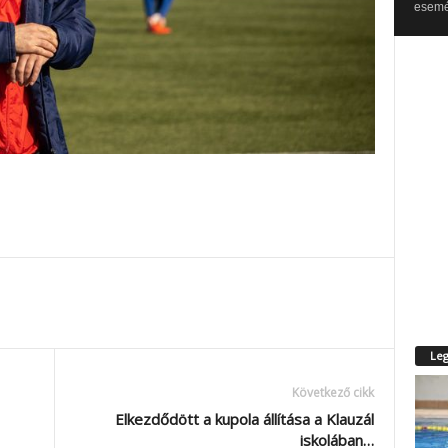
esemén
Leg
Következő cikk
Elkezdődött a kupola állítása a Klauzál
iskolában…