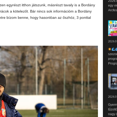
2026.0
en egyrészt itthon játszunk, másrészt tavaly is a Bordány
egy vi
Arcfes
srácok a kötelezőt. Bár nincs sok információm a Bordány
etre bízom benne, hogy hasonlóan az őszhöz, 3 ponttal
2026.0
szezo
progr
Progr
2026.0
Gyerm
tűzolt
nagy ö