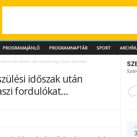
PROGRAMAJÁNLÓ
PROGRAMNAPTÁR
SPORT
ARCHÍV
 felkészülési időszak után kezdjük meg a tavaszi fordulókat…
SZ
Szór
zülési időszak után
aszi fordulókat…
C