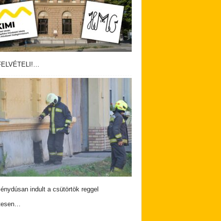
ELVÉTELI!…
nydúsan indult a csütörtök reggel
tesen…