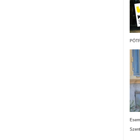
PÓTF
Esemé
Szen