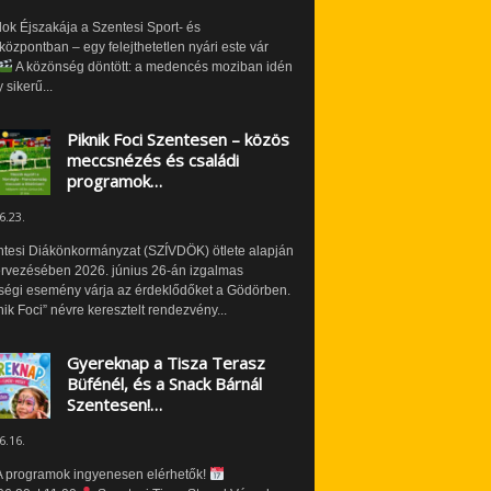
ok Éjszakája a Szentesi Sport- és
özpontban – egy felejthetetlen nyári este vár
A közönség döntött: a medencés moziban idén
 sikerű...
Piknik Foci Szentesen – közös
meccsnézés és családi
programok…
6.23.
ntesi Diákönkormányzat (SZÍVDÖK) ötlete alapján
ervezésében 2026. június 26-án izgalmas
ségi esemény várja az érdeklődőket a Gödörben.
nik Foci” névre keresztelt rendezvény...
Gyereknap a Tisza Terasz
Büfénél, és a Snack Bárnál
Szentesen!…
6.16.
 programok ingyenesen elérhetők!