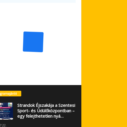
gramajánló
Strandok Éjszakája a Szentesi
Sport- és Üdülőközpontban –
egy felejthetetlen nyá…
7.22.