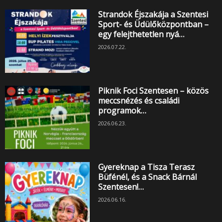
Strandok Éjszakája a Szentesi
Sport- és Üdülőközpontban –
egy felejthetetlen nyá…
2026.07.22.
Piknik Foci Szentesen – közös
meccsnézés és családi
programok…
2026.06.23.
Gyereknap a Tisza Terasz
Büfénél, és a Snack Bárnál
Szentesen!…
2026.06.16.