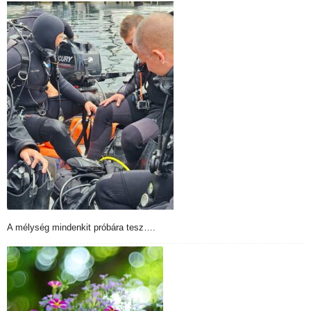
A mélység mindenkit próbára tesz….