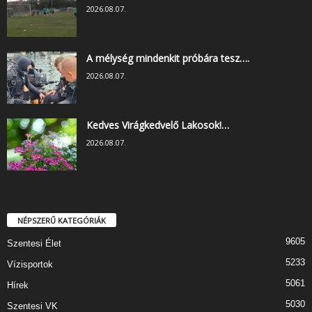
2026.08.07.
A mélység mindenkit próbára tesz….
2026.08.07.
Kedves Virágkedvelő Lakosok!…
2026.08.07.
NÉPSZERŰ KATEGÓRIÁK
9605
Szentesi Élet
5233
Vízisportok
5061
Hírek
5030
Szentesi VK