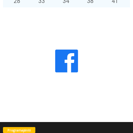
28
°
33
°
34
°
38
°
41
°
Programajánló