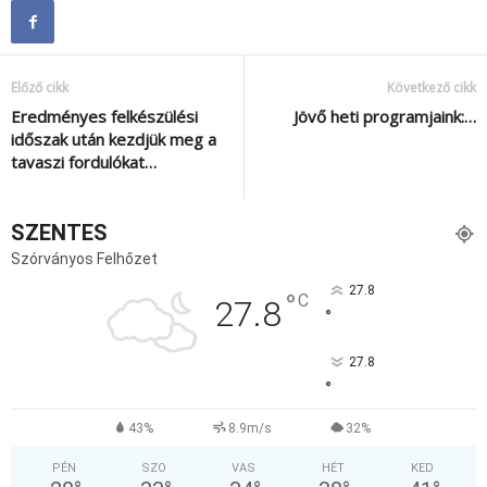
Előző cikk
Következő cikk
Eredményes felkészülési
Jövő heti programjaink:…
időszak után kezdjük meg a
tavaszi fordulókat…
SZENTES
Szórványos Felhőzet
27.8
°
C
27.8
°
27.8
°
43%
8.9m/s
32%
PÉN
SZO
VAS
HÉT
KED