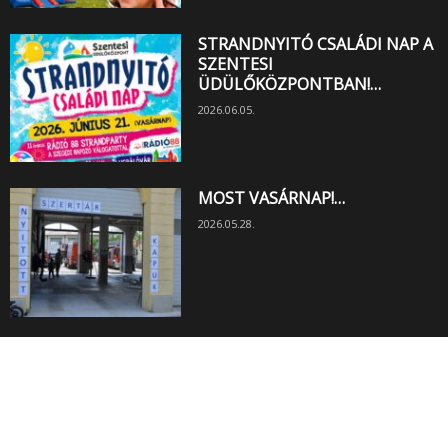
STRANDNYITÓ CSALÁDI NAP A
SZENTESI
ÜDÜLŐKÖZPONTBAN!…
2026.06.05.
MOST VASÁRNAP!…
2026.05.28.