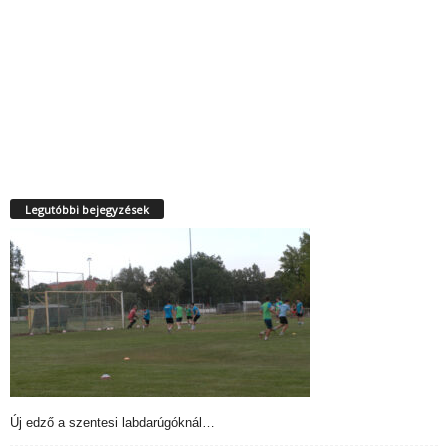
Legutóbbi bejegyzések
Új edző a szentesi labdarúgóknál…