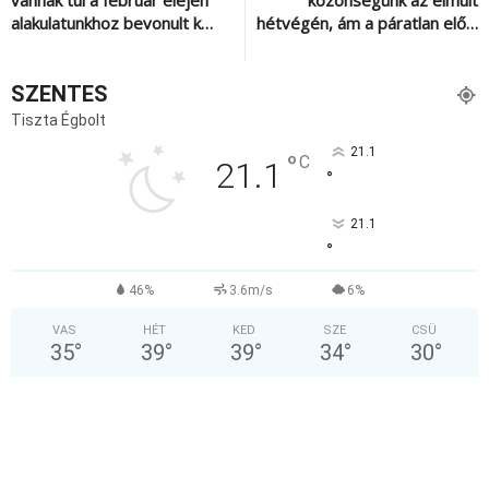
vannak túl a február elején
közönségünk az elmúlt
alakulatunkhoz bevonult k…
hétvégén, ám a páratlan elő…
SZENTES
Tiszta Égbolt
21.1
°
C
21.1
°
21.1
°
46%
3.6m/s
6%
VAS
HÉT
KED
SZE
CSÜ
35
°
39
°
39
°
34
°
30
°