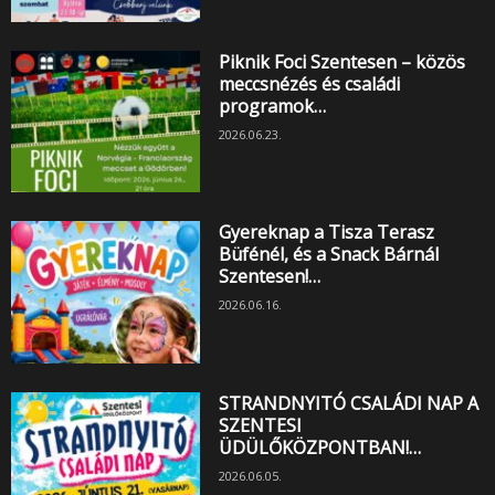
Piknik Foci Szentesen – közös
meccsnézés és családi
programok…
2026.06.23.
Gyereknap a Tisza Terasz
Büfénél, és a Snack Bárnál
Szentesen!…
2026.06.16.
STRANDNYITÓ CSALÁDI NAP A
SZENTESI
ÜDÜLŐKÖZPONTBAN!…
2026.06.05.