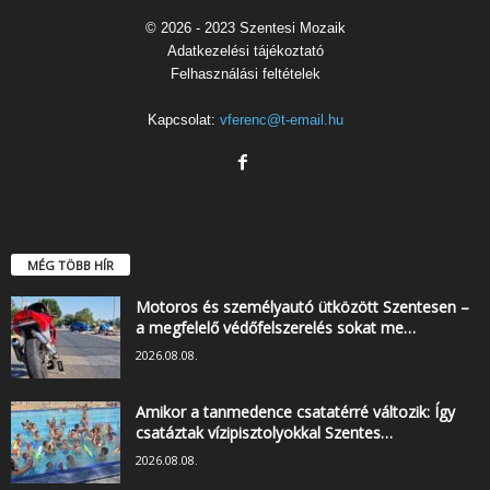
© 2026 - 2023 Szentesi Mozaik
Adatkezelési tájékoztató
Felhasználási feltételek
Kapcsolat:
vferenc@t-email.hu
MÉG TÖBB HÍR
Motoros és személyautó ütközött Szentesen –
a megfelelő védőfelszerelés sokat me…
2026.08.08.
Amikor a tanmedence csatatérré változik: Így
csatáztak vízipisztolyokkal Szentes…
2026.08.08.