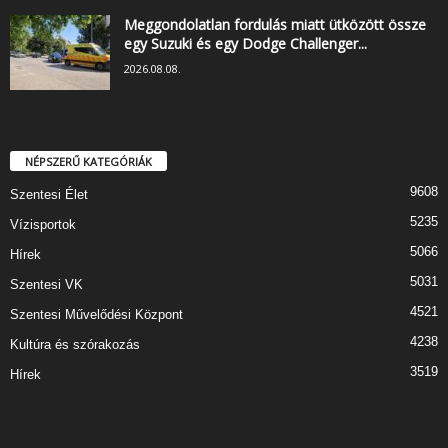
Meggondolatlan fordulás miatt ütközött össze
egy Suzuki és egy Dodge Challenger...
2026.08.08.
NÉPSZERŰ KATEGÓRIÁK
9608
Szentesi Élet
5235
Vízisportok
5066
Hírek
5031
Szentesi VK
4521
Szentesi Művelődési Központ
4238
Kultúra és szórakozás
3519
Hírek