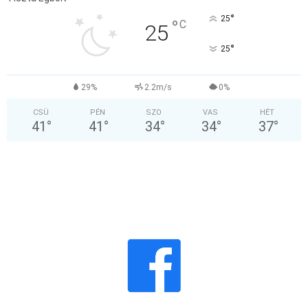
°
25
°
C
25
°
25
29%
2.2m/s
0%
CSÜ
PÉN
SZO
VAS
HÉT
41
°
41
°
34
°
34
°
37
°