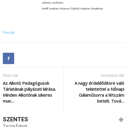
Forrás
Előző cikk
Következő cikk
Az Alkotó Pedagógusok
A nagy érdeklődésre való
Tárlatának pályázati kiírása.
tekintettel a Nőnapi
Minden Alkotónak sikeres
Gálaműsorra a létszám
mun…
betelt. Tová…
SZENTES
Tiszta Égbolt