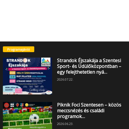
Programajánló
Strandok Éjszakája a Szentesi
Sport- és Üdülőközpontban –
egy felejthetetlen nyá…
2026.07.22.
Piknik Foci Szentesen – közös
meccsnézés és családi
programok…
2026.06.23.