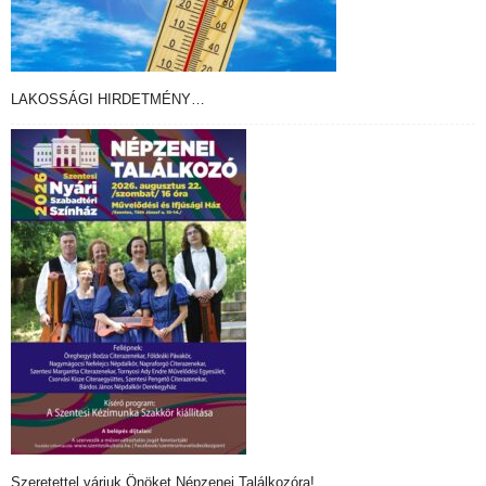
LAKOSSÁGI HIRDETMÉNY…
Szeretettel várjuk Önöket Népzenei Találkozóra!…