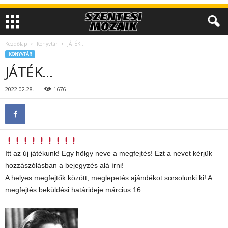
Kezdőlap
Könyvtár
JÁTÉK…
KÖNYVTÁR
JÁTÉK…
2022.02.28.
1676
Itt az új játékunk! Egy hölgy neve a megfejtés! Ezt a nevet kérjük
hozzászólásban a bejegyzés alá írni!
A helyes megfejtők között, meglepetés ajándékot sorsolunki ki! A
megfejtés beküldési határideje március 16.