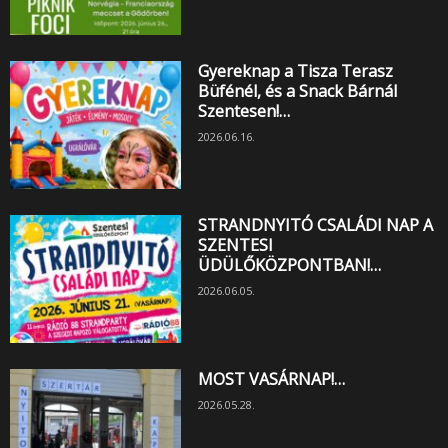
Gyereknap a Tisza Terasz
Büfénél, és a Snack Bárnál
Szentesen!…
2026.06.16.
STRANDNYITÓ CSALÁDI NAP A
SZENTESI
ÜDÜLŐKÖZPONTBAN!…
2026.06.05.
MOST VASÁRNAP!…
2026.05.28.