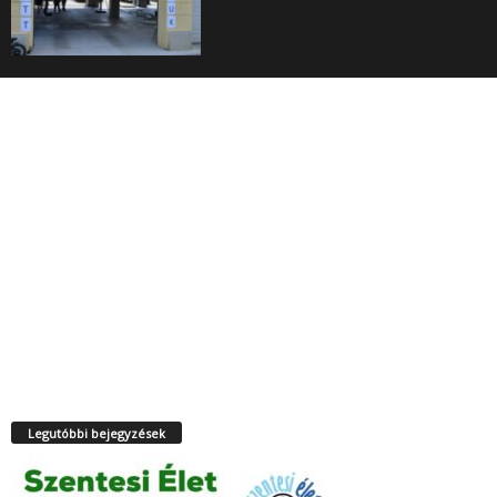
Legutóbbi bejegyzések