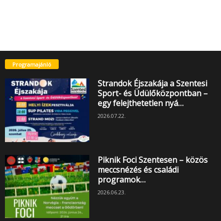
Programajánló
Strandok Éjszakája a Szentesi
Sport- és Üdülőközpontban –
egy felejthetetlen nyá…
2026.07.22.
Piknik Foci Szentesen – közös
meccsnézés és családi
programok…
2026.06.23.