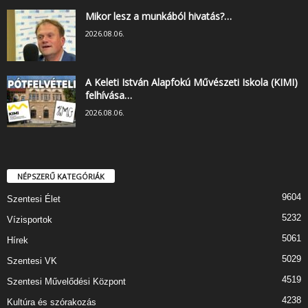
Mikor lesz a munkából hivatás?…
2026.08.06.
A Keleti István Alapfokú Művészeti Iskola (KIMI)
felhívása…
2026.08.06.
NÉPSZERŰ KATEGÓRIÁK
9604
Szentesi Élet
5232
Vízisportok
5061
Hírek
5029
Szentesi VK
4519
Szentesi Művelődési Központ
4238
Kultúra és szórakozás