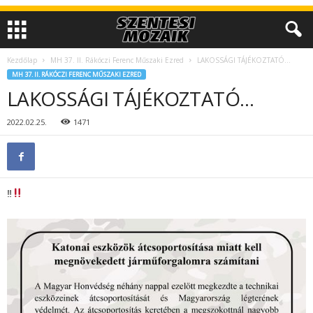
Kezdőlap
MH 37. II. Rákóczi Ferenc Műszaki Ezred
LAKOSSÁGI TÁJÉKOZTATÓ…
MH 37. II. RÁKÓCZI FERENC MŰSZAKI EZRED
LAKOSSÁGI TÁJÉKOZTATÓ…
2022.02.25.
1471
‼