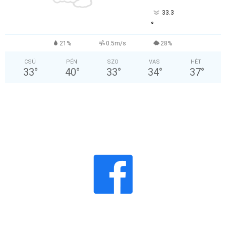
33.3
°
21%
0.5m/s
28%
CSÜ
PÉN
SZO
VAS
HÉT
33
°
40
°
33
°
34
°
37
°