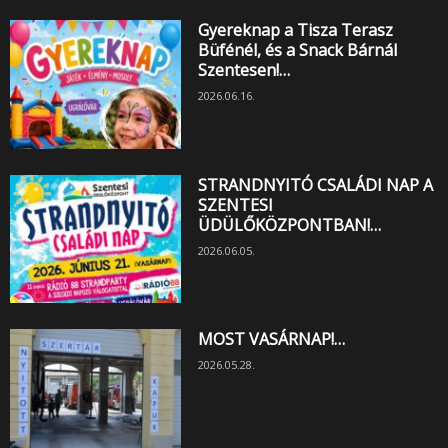
Gyereknap a Tisza Terasz
Büfénél, és a Snack Bárnál
Szentesen!…
2026.06.16.
STRANDNYITÓ CSALÁDI NAP A
SZENTESI
ÜDÜLŐKÖZPONTBAN!…
2026.06.05.
MOST VASÁRNAP!…
2026.05.28.