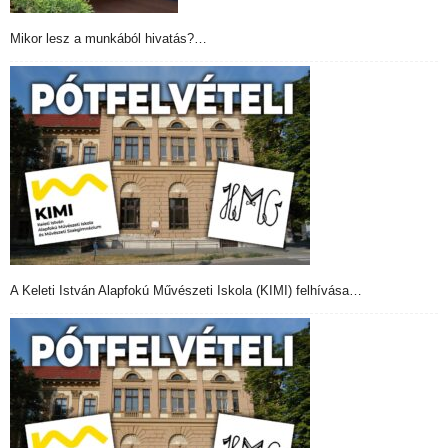
Mikor lesz a munkából hivatás?…
A Keleti István Alapfokú Művészeti Iskola (KIMI) felhívása…