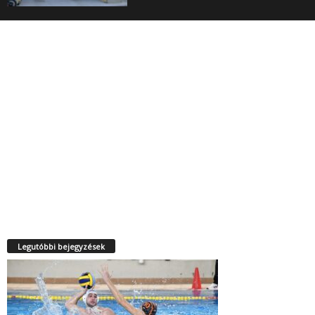
Legutóbbi bejegyzések