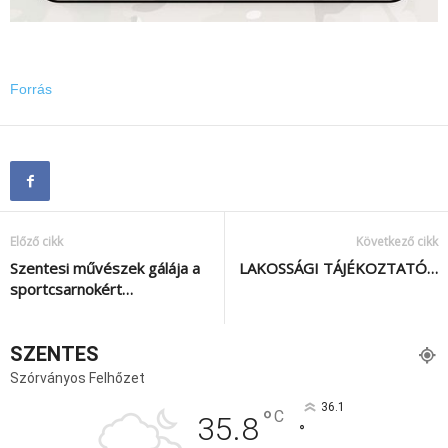
Forrás
Előző cikk
Következő cikk
Szentesi művészek gálája a
LAKOSSÁGI TÁJÉKOZTATÓ…
sportcsarnokért…
SZENTES
Szórványos Felhőzet
36.1
°
C
35.8
°