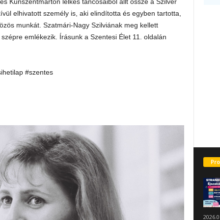
s Kunszentmárton lelkes táncosaiból állt össze a Szilver
ül elhivatott személy is, aki elindította és egyben tartotta,
özös munkát. Szatmári-Nagy Szilviának meg kellett
zépre emlékezik. Írásunk a Szentesi Élet 11. oldalán
sihetilap #szentes
Pro
2026.0