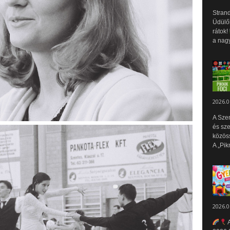
Strand
Üdülők
rátok!
a nagy
2026.0
A Sze
és sz
közös
A „Pik
2026.0
A