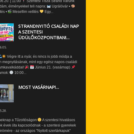
6.20. | 11:00
Szentesi Tisza Strand Várunk
dám, élményekkel teli napra:
Ugrálóvár •
tés •
Mesefilm vetítés
Egy...
STRANDNYITÓ CSALÁDI NAP
A SZENTESI
ÜDÜLŐKÖZPONTBAN!…
6.05.
Végre itt a nyár, és nincs is jobb módja a
n megnyitásának, mint egy egész napos családi
amkavalkáddal!
Június 21. (vasárnap)
amok:
10:00...
MOST VASÁRNAP!…
5.28.
eknap a Tűzoltóságon
A szentesi hivatásos
ók évek óta kapcsolódnak - a szentesi gyerekek
römére - az országos "Nyitott szertárkapuk"