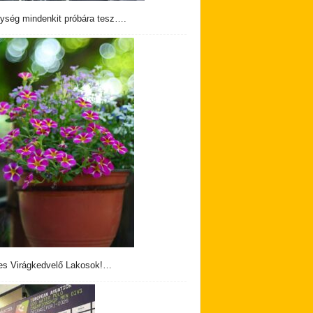
ység mindenkit próbára tesz….
s Virágkedvelő Lakosok!…