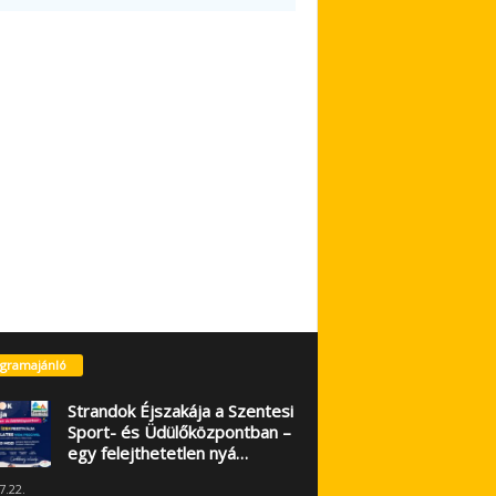
gramajánló
Strandok Éjszakája a Szentesi
Sport- és Üdülőközpontban –
egy felejthetetlen nyá…
7.22.