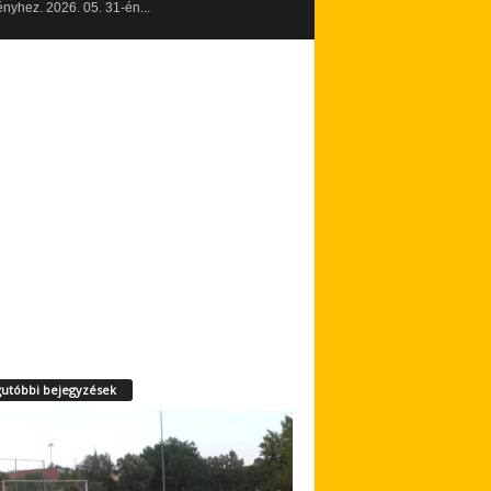
yhez. 2026. 05. 31-én...
utóbbi bejegyzések