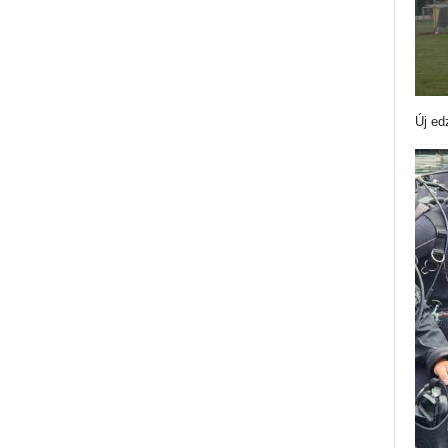
Új ed