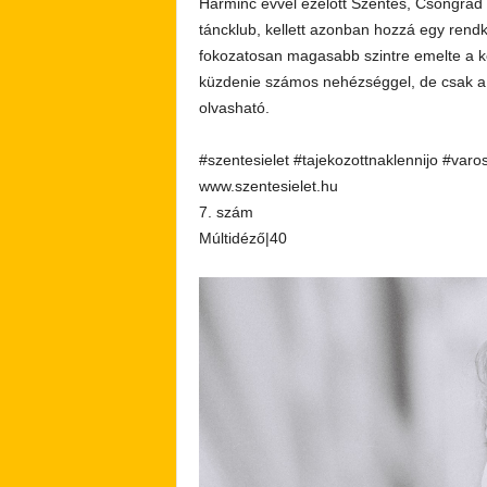
Harminc évvel ezelőtt Szentes, Csongrád é
táncklub, kellett azonban hozzá egy rendkív
fokozatosan magasabb szintre emelte a k
küzdenie számos nehézséggel, de csak a s
olvasható.
#szentesielet #tajekozottnaklennijo #varo
www.szentesielet.hu
7. szám
Múltidéző|40