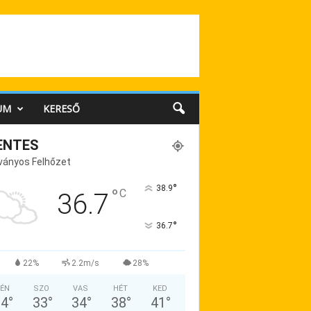
UM
KERESŐ
ENTES
ványos Felhőzet
°
38.9
°
C
36.7
°
36.7
22%
2.2m/s
28%
ÉN
SZO
VAS
HÉT
KED
34
°
33
°
34
°
38
°
41
°