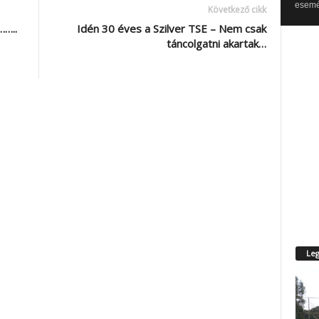
esemén
Következő cikk
……..
Idén 30 éves a Szilver TSE – Nem csak
táncolgatni akartak…
Leg