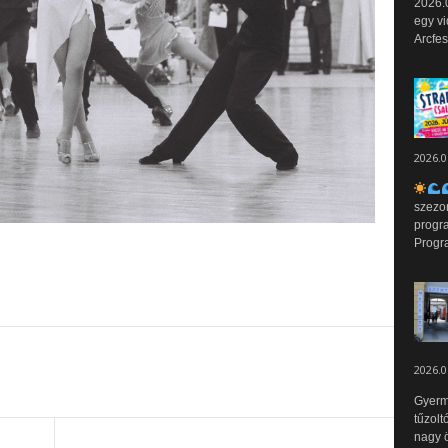
2026.0
egy vi
Arcfes
2026.0
szezo
progr
Progr
2026.0
Gyerm
tűzolt
nagy ö