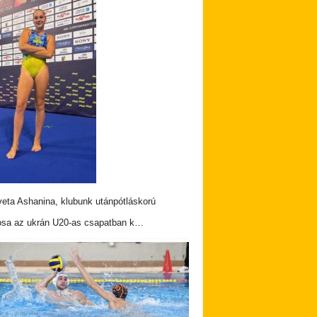
veta Ashanina, klubunk utánpótláskorú
osa az ukrán U20-as csapatban k…