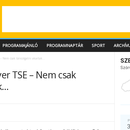
PROGRAMAJÁNLÓ
PROGRAMNAPTÁR
SPORT
ARCHÍV
E – Nem csak táncolgatni akartak…
SZ
Szór
lver TSE – Nem csak
ak…
P