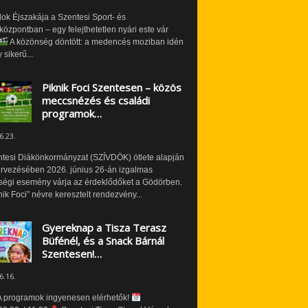
ok Éjszakája a Szentesi Sport- és
özpontban – egy felejthetetlen nyári este vár
A közönség döntött: a medencés moziban idén
 sikerű...
Piknik Foci Szentesen – közös
meccsnézés és családi
programok…
6.23.
ntesi Diákönkormányzat (SZÍVDÖK) ötlete alapján
ervezésében 2026. június 26-án izgalmas
ségi esemény várja az érdeklődőket a Gödörben.
nik Foci” névre keresztelt rendezvény...
Gyereknap a Tisza Terasz
Büfénél, és a Snack Bárnál
Szentesen!…
6.16.
 programok ingyenesen elérhetők!