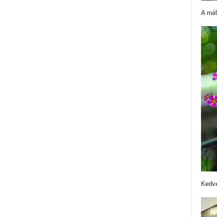
A mél
Kedve