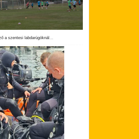
ző a szentesi labdarúgóknál…