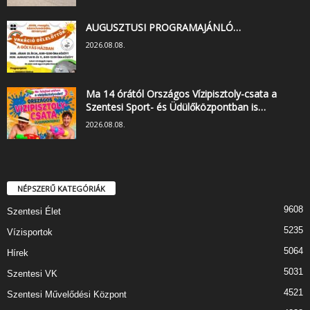
AUGUSZTUSI PROGRAMAJÁNLÓ…
2026.08.08.
Ma 14 órától Országos Vízipisztoly-csata a
Szentesi Sport- és Üdülőközpontban is…
2026.08.08.
NÉPSZERŰ KATEGÓRIÁK
9608
Szentesi Élet
5235
Vízisportok
5064
Hírek
5031
Szentesi VK
4521
Szentesi Művelődési Központ