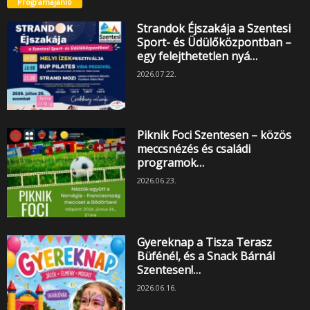
Programajánló
Strandok Éjszakája a Szentesi
Sport- és Üdülőközpontban –
egy felejthetetlen nyá…
2026.07.22.
Piknik Foci Szentesen – közös
meccsnézés és családi
programok…
2026.06.23.
Gyereknap a Tisza Terasz
Büfénél, és a Snack Bárnál
Szentesen!…
2026.06.16.