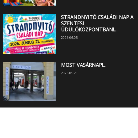
STRANDNYITÓ CSALÁDI NAP A
SZENTESI
ÜDÜLŐKÖZPONTBAN!…
2026.06.05.
MOST VASÁRNAP!…
2026.05.28.