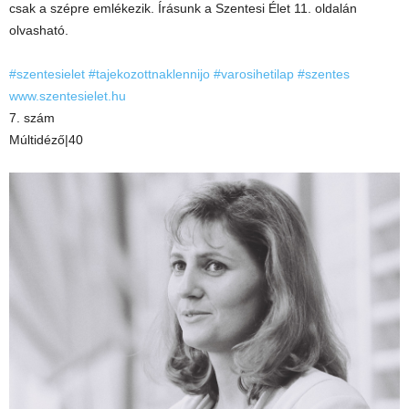
csak a szépre emlékezik. Írásunk a Szentesi Élet 11. oldalán
olvasható.
#szentesielet
#tajekozottnaklennijo
#varosihetilap
#szentes
www.szentesielet.hu
7. szám
Múltidéző|40