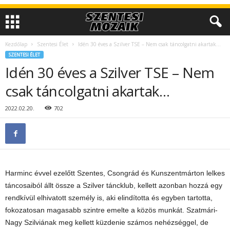
Kezdőlap
Szentesi Élet
Idén 30 éves a Szilver TSE – Nem csak táncolgatni akartak…
SZENTESI ÉLET
Idén 30 éves a Szilver TSE – Nem
csak táncolgatni akartak…
2022.02.20.
702
Harminc évvel ezelőtt Szentes, Csongrád és Kunszentmárton lelkes
táncosaiból állt össze a Szilver táncklub, kellett azonban hozzá egy
rendkívül
elhivatott személy is, aki elindította és egyben tartotta,
fokozatosan magasabb szintre emelte a közös munkát. Szatmári-
Nagy Szilviának meg kellett küzdenie számos nehézséggel, de