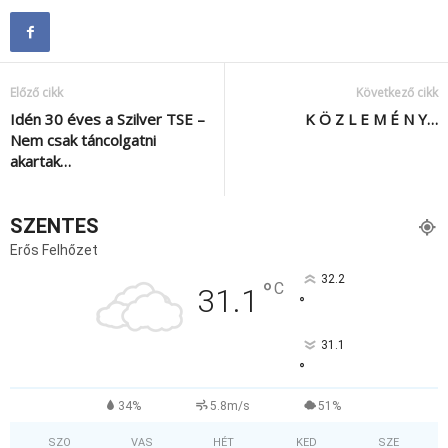
Előző cikk
Következő cikk
Idén 30 éves a Szilver TSE –
K Ö Z L E M É N Y…
Nem csak táncolgatni
akartak…
SZENTES
Erős Felhőzet
32.2
°
C
31.1
°
31.1
°
34%
5.8m/s
51%
SZO
VAS
HÉT
KED
SZE