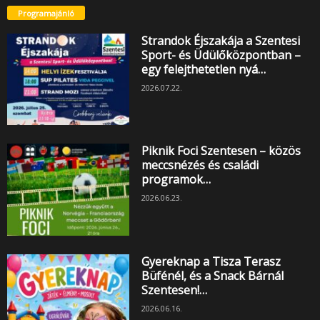
Programajánló
Strandok Éjszakája a Szentesi
Sport- és Üdülőközpontban –
egy felejthetetlen nyá…
2026.07.22.
Piknik Foci Szentesen – közös
meccsnézés és családi
programok…
2026.06.23.
Gyereknap a Tisza Terasz
Büfénél, és a Snack Bárnál
Szentesen!…
2026.06.16.