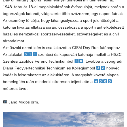
Day of Military Sports” eseménnyel ünnepeli minden évben az
1948. február 18-ai megalakulásának évfordulóját, melynek során a
tagországok katonái, világszerte több százezren, egy napon futnak.
Az esemény fő célja, hogy kihangsúlyozza a sport jelentőségét a
katonai hivatás ellátása során, összehozva a sport iránt elkötelezett
hazai és nemzetközi sportszervezeteket, szövetségeket és a civil
társadalmat.
A műszaki ezred idén is csatlakozott a CISM Day Run futónaphoz.
Az alakulat
szentesi és kaposvári katonája mellett a HSZC
Szentesi Zsoldos Ferenc Technikumból
, továbbá a csongrádi
Diana Fegyvertechnikai Technikum és Kollégiumból
honvéd
kadét is felsorakozott az alakulótéren. A megnyitót követő alapos
bemelegítés után mindenki sikeresen teljesítette a
méteres távot.
Janó Miklós őrm.