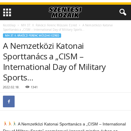
Kezdőlap
MH 37. II. Rákóczi Ferenc Műszaki Ezred
A Nemzetközi Katonai
Sporttanács a „CISM – International Day of Military Sports…
MH 37. II. RÁKÓCZI FERENC MŰSZAKI EZRED
A Nemzetközi Katonai
Sporttanács a „CISM –
International Day of Military
Sports…
2022.02.18.
1341
A Nemzetközi Katonai Sporttanács a „CISM – International