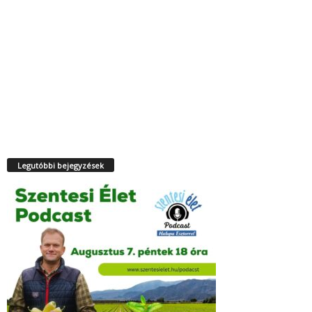
Legutóbbi bejegyzések