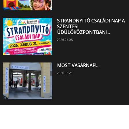
STRANDNYITÓ CSALÁDI NAP A
SZENTESI
ÜDÜLŐKÖZPONTBAN!…
2026.06.05.
MOST VASÁRNAP!…
2026.05.28.