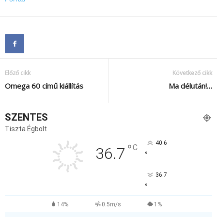
Előző cikk
Következő cikk
Omega 60 című kiállítás
Ma délután!…
SZENTES
Tiszta Égbolt
40.6
°
C
36.7
°
36.7
°
14%
0.5m/s
1%