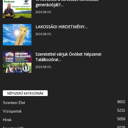
generációját?…
2026.08.05.
LAKOSSÁGI HIRDETMÉNY…
2026.08.05.
Szeretettel várjuk Önöket Népzenei
Találkozóra!…
2026.08.05.
NÉPSZERŰ KATEGÓRIÁK
9602
Szentesi Élet
5231
Vízisportok
5059
Hírek
5028