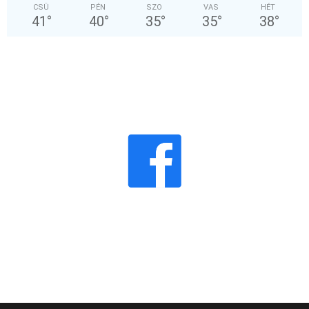
CSÜ
PÉN
SZO
VAS
HÉT
41
°
40
°
35
°
35
°
38
°