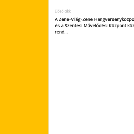
Előző cikk
A Zene-Világ-Zene Hangversenyközpo
és a Szentesi Művelődési Központ kö
rend…