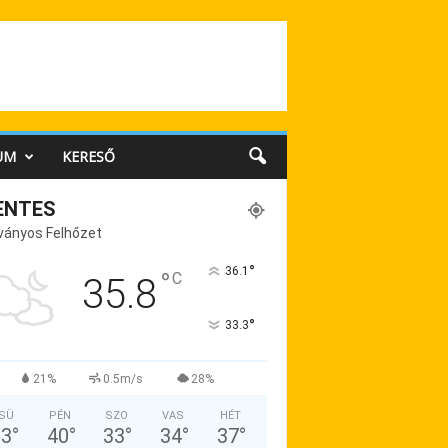
UM
KERESŐ
ENTES
ványos Felhőzet
°
36.1
°
C
35.8
°
33.3
21%
0.5m/s
28%
SÜ
PÉN
SZO
VAS
HÉT
33
°
40
°
33
°
34
°
37
°