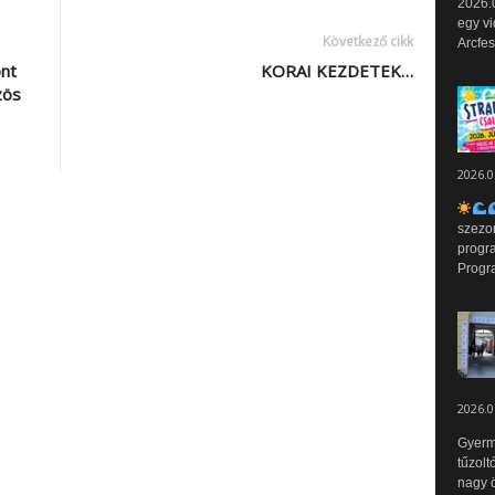
2026.0
egy vi
Következő cikk
Arcfes
nt
KORAI KEZDETEK…
zös
2026.0
szezo
progr
Progr
2026.0
Gyerm
tűzolt
nagy ö