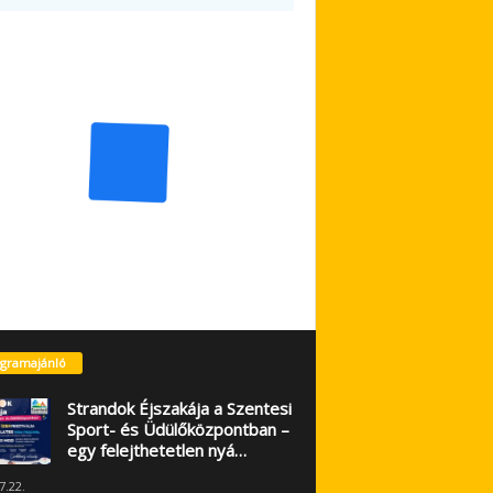
gramajánló
Strandok Éjszakája a Szentesi
Sport- és Üdülőközpontban –
egy felejthetetlen nyá…
7.22.