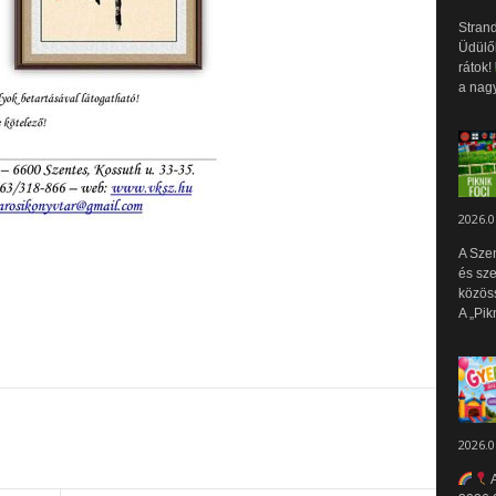
Strand
Üdülők
rátok!
a nagy
2026.0
A Sze
és sz
közös
A „Pik
2026.0
A