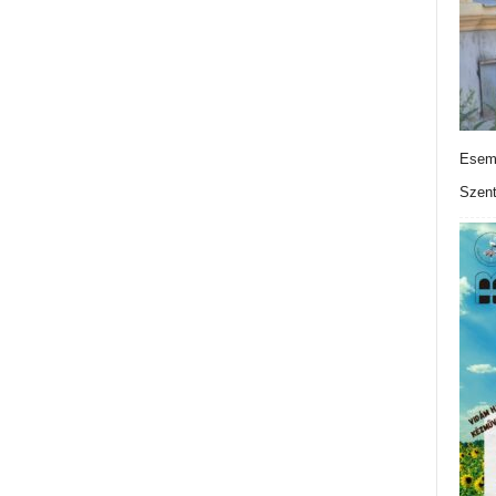
Esemé
Szen