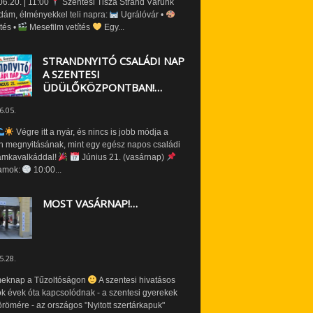
6.20. | 11:00
Szentesi Tisza Strand Várunk
dám, élményekkel teli napra:
Ugrálóvár •
tés •
Mesefilm vetítés
Egy...
STRANDNYITÓ CSALÁDI NAP
A SZENTESI
ÜDÜLŐKÖZPONTBAN!…
6.05.
Végre itt a nyár, és nincs is jobb módja a
n megnyitásának, mint egy egész napos családi
amkavalkáddal!
Június 21. (vasárnap)
amok:
10:00...
MOST VASÁRNAP!…
5.28.
eknap a Tűzoltóságon
A szentesi hivatásos
ók évek óta kapcsolódnak - a szentesi gyerekek
römére - az országos "Nyitott szertárkapuk"