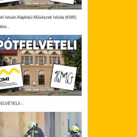
eti István Alapfokú Művészeti Iskola (KIMI)
vása…
ELVÉTELI!…