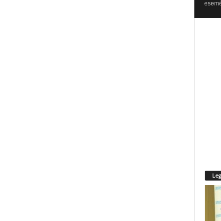
esemén
Leg