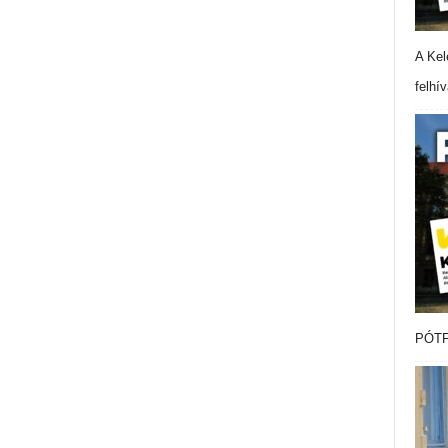
A Kel
felhí
PÓTF