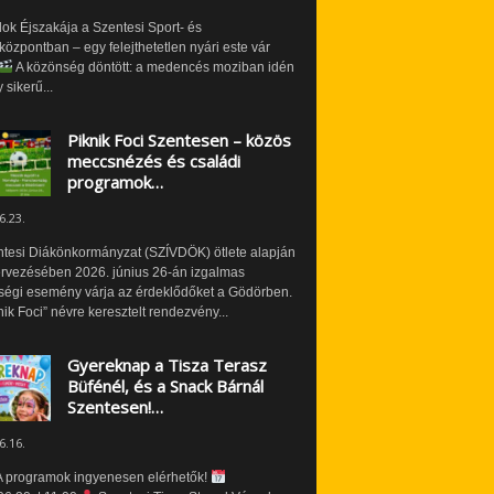
ok Éjszakája a Szentesi Sport- és
özpontban – egy felejthetetlen nyári este vár
A közönség döntött: a medencés moziban idén
 sikerű...
Piknik Foci Szentesen – közös
meccsnézés és családi
programok…
6.23.
ntesi Diákönkormányzat (SZÍVDÖK) ötlete alapján
ervezésében 2026. június 26-án izgalmas
ségi esemény várja az érdeklődőket a Gödörben.
nik Foci” névre keresztelt rendezvény...
Gyereknap a Tisza Terasz
Büfénél, és a Snack Bárnál
Szentesen!…
6.16.
 programok ingyenesen elérhetők!