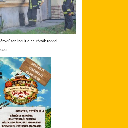
nydúsan indult a csütörtök reggel
tesen…