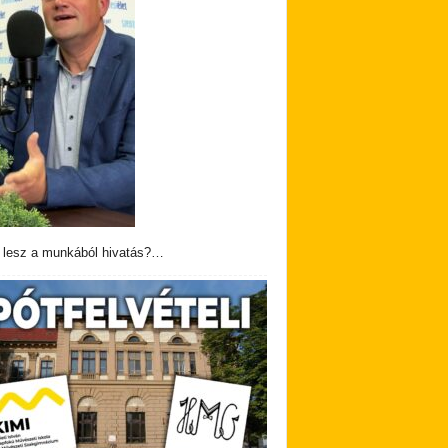
 lesz a munkából hivatás?…