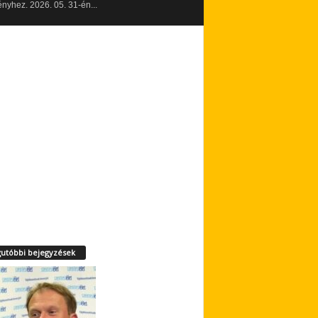
yhez. 2026. 05. 31-én...
utóbbi bejegyzések