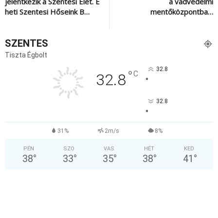
jelentkezik a Szentesi Élet. E
a vadvédelmi
heti Szentesi Hőseink B…
mentőközpontba…
SZENTES
Tiszta Égbolt
32.8
°
C
32.8
°
32.8
°
31%
2m/s
8%
PÉN
SZO
VAS
HÉT
KED
38
°
33
°
35
°
38
°
41
°