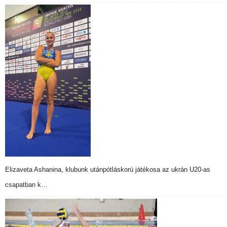
Elizaveta Ashanina, klubunk utánpótláskorú játékosa az ukrán U20-as
csapatban k…