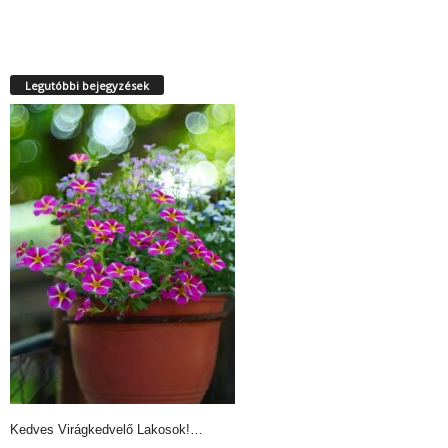
Legutóbbi bejegyzések
Kedves Virágkedvelő Lakosok!…