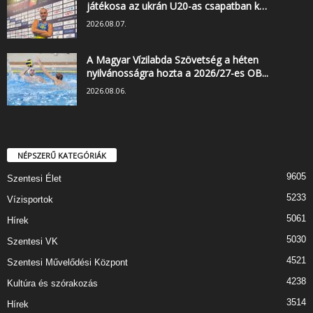
játékosa az ukrán U20-as csapatban k…
2026.08.07.
A Magyar Vízilabda Szövetség a héten
nyilvánosságra hozta a 2026/27-es OB...
2026.08.06.
NÉPSZERŰ KATEGÓRIÁK
9605
Szentesi Élet
5233
Vízisportok
5061
Hírek
5030
Szentesi VK
4521
Szentesi Művelődési Központ
4238
Kultúra és szórakozás
3514
Hírek