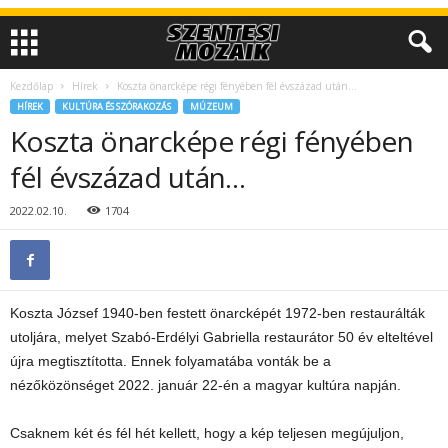
Kezdőlap
Hírek
Koszta önarcképe régi fényében fél évszázad után…
HÍREK
KULTÚRA ÉS SZÓRAKOZÁS
MÚZEUM
Koszta önarcképe régi fényében
fél évszázad után…
2022.02.10.
1704
Koszta József 1940-ben festett önarcképét 1972-ben restaurálták
utoljára, melyet Szabó-Erdélyi Gabriella restaurátor 50 év elteltével
újra megtisztította. Ennek folyamatába vonták be a
nézőközönséget 2022. január 22-én a magyar kultúra napján.
Csaknem két és fél hét kellett, hogy a kép teljesen megújuljon,