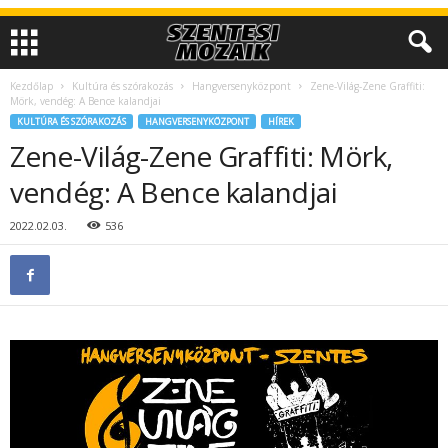
Kezdőlap
Kultúra és szórakozás
Hangversenyközpont
Zene-Világ-Zene Graffiti:
Mörk, vendég: A Bence kalandjai
KULTÚRA ÉS SZÓRAKOZÁS
HANGVERSENYKÖZPONT
HÍREK
Zene-Világ-Zene Graffiti: Mörk,
vendég: A Bence kalandjai
2022.02.03.
536