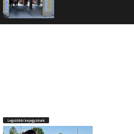
Legutóbbi bejegyzések