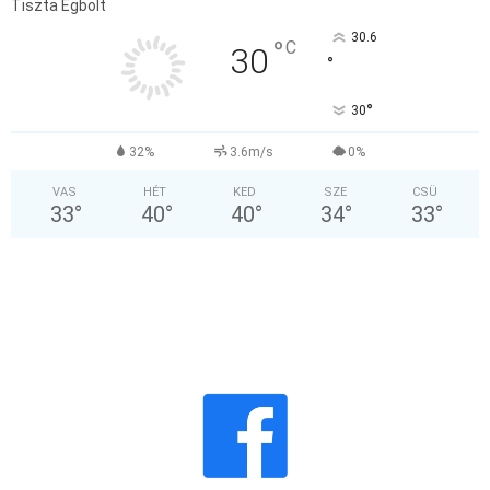
Tiszta Égbolt
30.6
°
C
30
°
°
30
32%
3.6m/s
0%
VAS
HÉT
KED
SZE
CSÜ
33
°
40
°
40
°
34
°
33
°