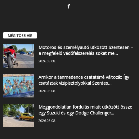
MÉG TÖBB HÍR
Motoros és személyautó ütközött Szentesen –
a megfelelő védőfelszerelés sokat me…
2026.08.08.
Amikor a tanmedence csatatérré változik: Így
csatáztak vízipisztolyokkal Szentes…
2026.08.08.
Meggondolatlan fordulás miatt ütközött össze
egy Suzuki és egy Dodge Challenger...
2026.08.08.