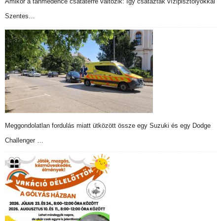
Amikor a tanmedence csatatérré változik: Így csatáztak vízipisztolyokkal
Szentes…
Meggondolatlan fordulás miatt ütközött össze egy Suzuki és egy Dodge
Challenger …