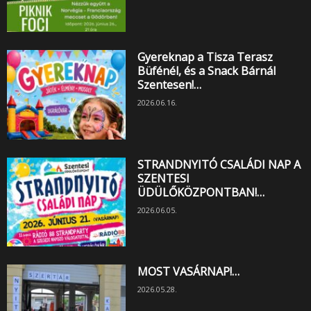
Gyereknap a Tisza Terasz
Büfénél, és a Snack Bárnál
Szentesen!…
2026.06.16.
STRANDNYITÓ CSALÁDI NAP A
SZENTESI
ÜDÜLŐKÖZPONTBAN!…
2026.06.05.
MOST VASÁRNAP!…
2026.05.28.