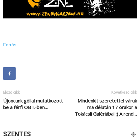
Forrás
Előző cikk
Következő cikk
Újoncunk góllal mutatkozott
Mindenkit szeretettel váruk
be a férfi OB I.-ben…
ma délután 17 órakor a
Tokácsli Galériába! :) A rend…
SZENTES