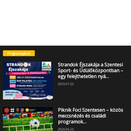
Programajánló
Strandok Éjszakája a Szentesi
Sport- és Üdülőközpontban –
egy felejthetetlen nyá…
2026.07.22.
Piknik Foci Szentesen – közös
meccsnézés és családi
programok…
2026.06.23.