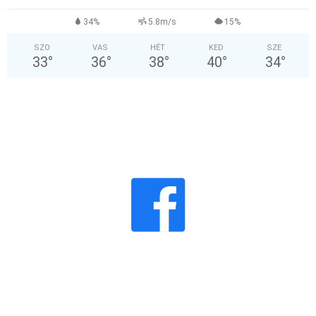
34%
5.8m/s
15%
SZO
VAS
HÉT
KED
SZE
33
°
36
°
38
°
40
°
34
°