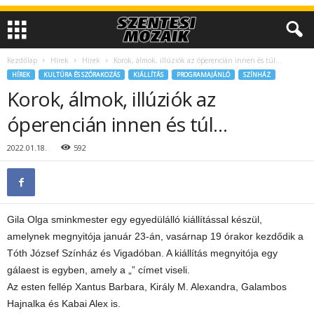
Kezdőlap
Hírek
Hírek
Korok, álmok, illúziók az óperencián innen és túl…
HÍREK
KULTÚRA ÉS SZÓRAKOZÁS
KIÁLLÍTÁS
PROGRAMAJÁNLÓ
SZÍNHÁZ
Korok, álmok, illúziók az
óperencián innen és túl…
2022.01.18.
592
Gila Olga sminkmester egy egyedülálló kiállítással készül,
amelynek megnyitója január 23-án, vasárnap 19 órakor kezdődik a
Tóth József Színház és Vigadóban. A kiállítás megnyitója egy
gálaest is egyben, amely a „” címet viseli.
Az esten fellép Xantus Barbara, Király M. Alexandra, Galambos
Hajnalka és Kabai Alex is.