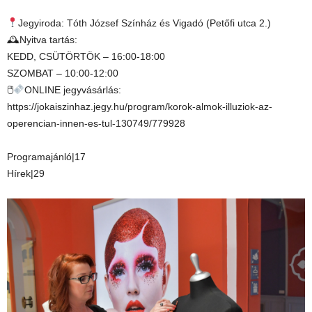
Jegyiroda: Tóth József Színház és Vigadó (Petőfi utca 2.)
🕰Nyitva tartás:
KEDD, CSÜTÖRTÖK – 16:00-18:00
SZOMBAT – 10:00-12:00
🖱
ONLINE jegyvásárlás:
https://jokaiszinhaz.jegy.hu/program/korok-almok-illuziok-az-
operencian-innen-es-tul-130749/779928
Programajánló|17
Hírek|29