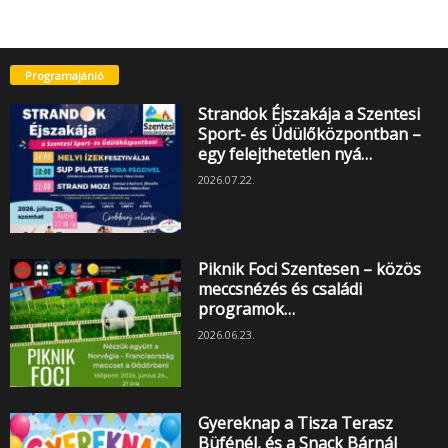
Programajánló
Strandok Éjszakája a Szentesi
Sport- és Üdülőközpontban –
egy felejthetetlen nyá…
2026.07.22.
Piknik Foci Szentesen – közös
meccsnézés és családi
programok…
2026.06.23.
Gyereknap a Tisza Terasz
Büfénél, és a Snack Bárnál