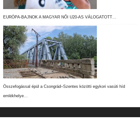
EURÓPA-BAJNOK A MAGYAR NŐI U20-AS VÁLOGATOTT…
Összefogással épül a Csongrád–Szentes közötti egykori vasúti híd
emlékhelye…