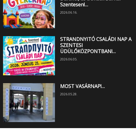
Szentesen!…
2026.06.16.
STRANDNYITÓ CSALÁDI NAP A
SZENTESI
ÜDÜLŐKÖZPONTBAN!…
2026.06.05.
MOST VASÁRNAP!…
2026.05.28.