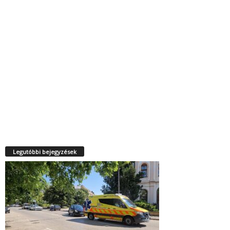
Legutóbbi bejegyzések