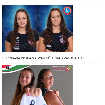
EURÓPA-BAJNOK A MAGYAR NŐI U20-AS VÁLOGATOTT…