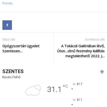
Forrás
Előző cikk
Következő cikk
Gyógyszertári ügyelet
A Tokácsli Galériában lévő,
Szentesen…
Úton…című festmény kiállítás
megtekinthető 2022. J…
SZENTES
Kevés Felhő
31.7
°
C
31.1
°
31.1
°