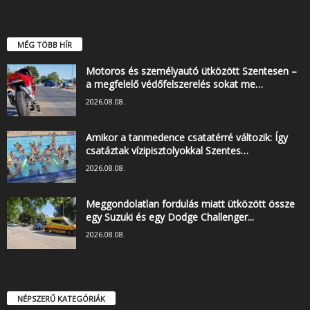
MÉG TÖBB HÍR
Motoros és személyautó ütközött Szentesen –
a megfelelő védőfelszerelés sokat me…
2026.08.08.
Amikor a tanmedence csatatérré változik: Így
csatáztak vízipisztolyokkal Szentes…
2026.08.08.
Meggondolatlan fordulás miatt ütközött össze
egy Suzuki és egy Dodge Challenger...
2026.08.08.
NÉPSZERŰ KATEGÓRIÁK