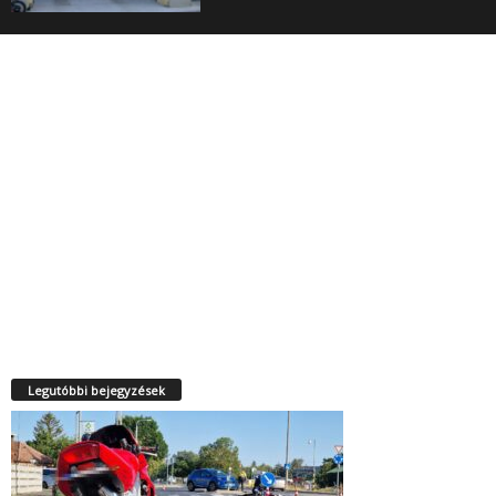
Legutóbbi bejegyzések