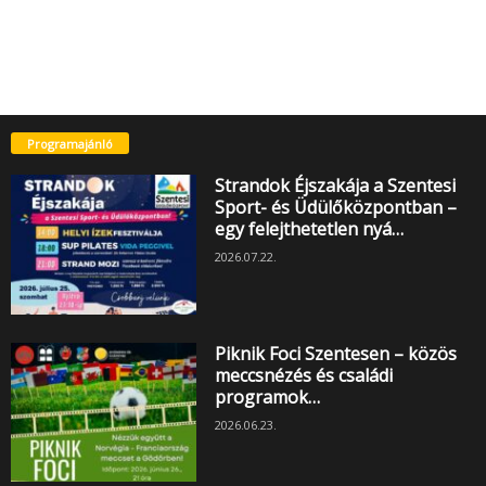
Programajánló
Strandok Éjszakája a Szentesi
Sport- és Üdülőközpontban –
egy felejthetetlen nyá…
2026.07.22.
Piknik Foci Szentesen – közös
meccsnézés és családi
programok…
2026.06.23.