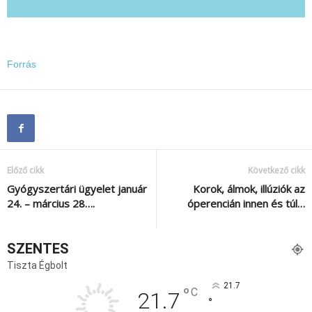
Forrás
Előző cikk
Következő cikk
Gyógyszertári ügyelet január
Korok, álmok, illúziók az
24. – március 28….
óperencián innen és túl…
SZENTES
Tiszta Égbolt
21.7
°
C
21.7
°