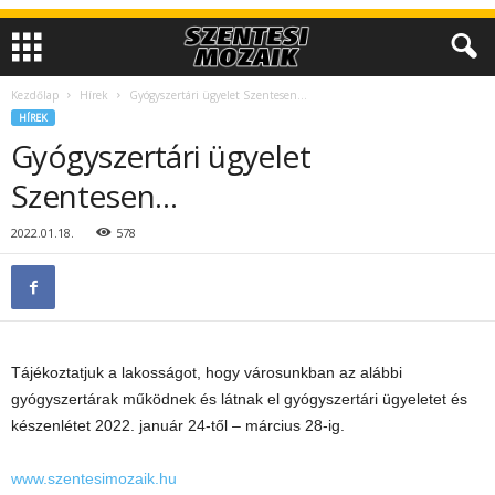
Kezdőlap
Hírek
Gyógyszertári ügyelet Szentesen…
HÍREK
Gyógyszertári ügyelet
Szentesen…
2022.01.18.
578
Tájékoztatjuk a lakosságot, hogy városunkban az alábbi
gyógyszertárak működnek és látnak el gyógyszertári ügyeletet és
készenlétet 2022. január 24-től – március 28-ig.
www.szentesimozaik.hu