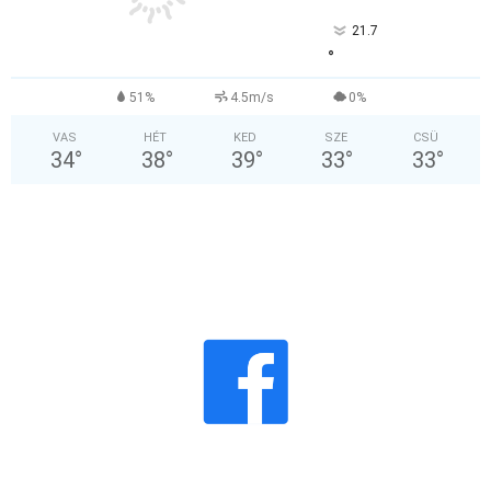
21.7
°
51%
4.5m/s
0%
VAS
HÉT
KED
SZE
CSÜ
34
°
38
°
39
°
33
°
33
°