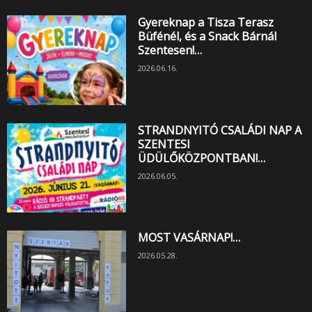
Gyereknap a Tisza Terasz
Büfénél, és a Snack Bárnál
Szentesen!…
2026.06.16.
STRANDNYITÓ CSALÁDI NAP A
SZENTESI
ÜDÜLŐKÖZPONTBAN!…
2026.06.05.
MOST VASÁRNAP!…
2026.05.28.