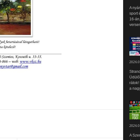
A nyár
sport 
16-án,
versen
2026.0
Strand
Üdülők
rátok!
a nagy
2026.0
A Sze