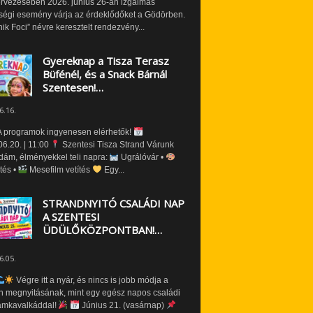
ervezésében 2026. június 26-án izgalmas
ségi esemény várja az érdeklődőket a Gödörben.
nik Foci” névre keresztelt rendezvény...
Gyereknap a Tisza Terasz
Büfénél, és a Snack Bárnál
Szentesen!…
6.16.
 programok ingyenesen elérhetők!
6.20. | 11:00
Szentesi Tisza Strand Várunk
dám, élményekkel teli napra:
Ugrálóvár •
tés •
Mesefilm vetítés
Egy...
STRANDNYITÓ CSALÁDI NAP
A SZENTESI
ÜDÜLŐKÖZPONTBAN!…
6.05.
Végre itt a nyár, és nincs is jobb módja a
n megnyitásának, mint egy egész napos családi
amkavalkáddal!
Június 21. (vasárnap)