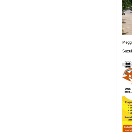
Meggo
Suzuk