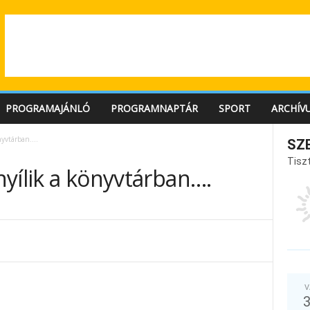
PROGRAMAJÁNLÓ
PROGRAMNAPTÁR
SPORT
ARCHÍV
önyvtárban….
SZ
Tiszt
 nyílik a könyvtárban….
V