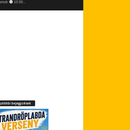
amok:
10:00...
utóbbi bejegyzések