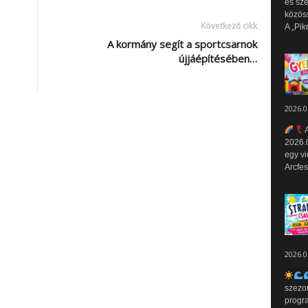
és sz
közös
Következő cikk
A „Pik
A kormány segít a sportcsarnok
újjáépítésében…
2026.0
A
2026.0
egy vi
Arcfes
2026.0
szezo
progr