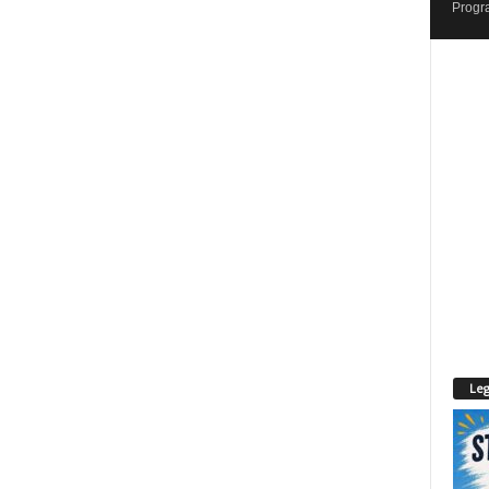
Progr
Leg