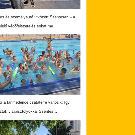
os és személyautó ütközött Szentesen – a
lelő védőfelszerelés sokat me…
r a tanmedence csatatérré változik: Így
ztak vízipisztolyokkal Szentes…