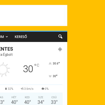
UM
KERESŐ
ENTES
a Égbolt
°
30.6
°
C
30
°
30
32%
3.6m/s
0%
AS
HÉT
KED
SZE
CSÜ
33
°
40
°
40
°
34
°
33
°