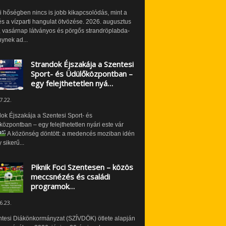
i hőségben nincs is jobb kikapcsolódás, mint a
és a vízparti hangulat ötvözése. 2026. augusztus
 vasárnap látványos és pörgős strandröplabda-
ynek ad...
Strandok Éjszakája a Szentesi
Sport- és Üdülőközpontban –
egy felejthetetlen nyá…
7.22.
ok Éjszakája a Szentesi Sport- és
özpontban – egy felejthetetlen nyári este vár
A közönség döntött: a medencés moziban idén
 sikerű...
Piknik Foci Szentesen – közös
meccsnézés és családi
programok…
6.23.
ntesi Diákönkormányzat (SZÍVDÖK) ötlete alapján