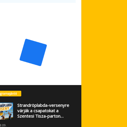
gramajánló
Strandröplabda-versenyre
várják a csapatokat a
Szentesi Tisza-parton…
8.09.