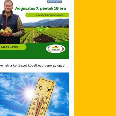
velheti a kertészet következő generációját?…