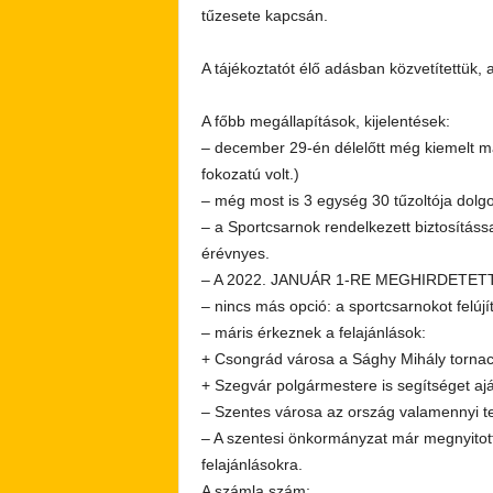
tűzesete kapcsán.
A tájékoztatót élő adásban közvetítettük, 
A főbb megállapítások, kijelentések:
– december 29-én délelőtt még kiemelt m
fokozatú volt.)
– még most is 3 egység 30 tűzoltója dolgoz
– a Sportcsarnok rendelkezett biztosítással
érévnyes.
– A 2022. JANUÁR 1-RE MEGHIRDETET
– nincs más opció: a sportcsarnokot felújít
– máris érkeznek a felajánlások:
+ Csongrád városa a Sághy Mihály tornacs
+ Szegvár polgármestere is segítséget aján
– Szentes városa az ország valamennyi te
– A szentesi önkormányzat már megnyitott
felajánlásokra.
A számla szám: