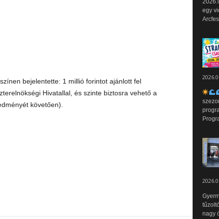
2026.0
egy vi
Arcfes
2026.0
ínen bejelentette: 1 millió forintot ajánlott fel
terelnökségi Hivatallal, és szinte biztosra vehető a
szezo
redményét követően).
progr
Progr
2026.0
Gyerm
tűzolt
nagy ö