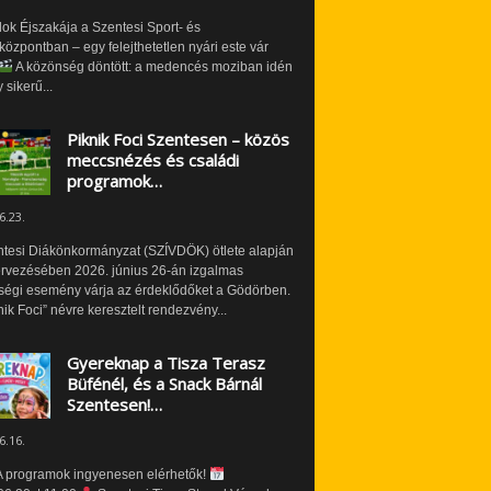
ok Éjszakája a Szentesi Sport- és
özpontban – egy felejthetetlen nyári este vár
A közönség döntött: a medencés moziban idén
 sikerű...
Piknik Foci Szentesen – közös
meccsnézés és családi
programok…
6.23.
ntesi Diákönkormányzat (SZÍVDÖK) ötlete alapján
ervezésében 2026. június 26-án izgalmas
ségi esemény várja az érdeklődőket a Gödörben.
nik Foci” névre keresztelt rendezvény...
Gyereknap a Tisza Terasz
Büfénél, és a Snack Bárnál
Szentesen!…
6.16.
 programok ingyenesen elérhetők!