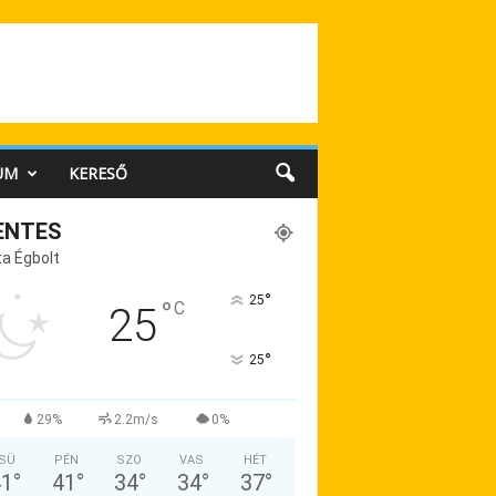
UM
KERESŐ
ENTES
a Égbolt
°
25
°
C
25
°
25
29%
2.2m/s
0%
SÜ
PÉN
SZO
VAS
HÉT
41
°
41
°
34
°
34
°
37
°