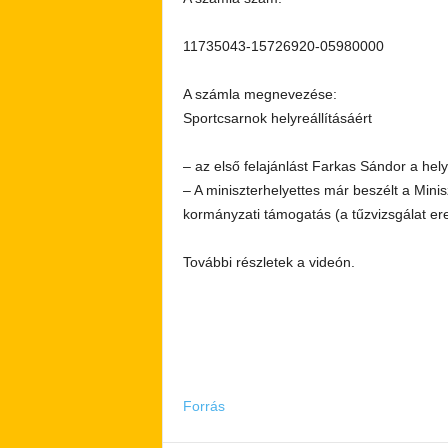
11735043-15726920-05980000
A számla megnevezése:
Sportcsarnok helyreállításáért
– az első felajánlást Farkas Sándor a helysz
– A miniszterhelyettes már beszélt a Minisz
kormányzati támogatás (a tűzvizsgálat e
További részletek a videón.
Forrás