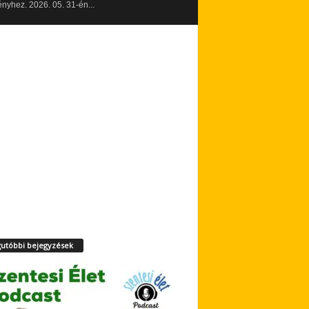
yhez. 2026. 05. 31-én...
utóbbi bejegyzések