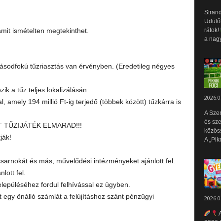
Strand
Üdülők
amit ismételten megtekinthet.
rátok!
a nagy
ásodfokú tűzriasztás van érvényben. (Eredetileg négyes
ik a tűz teljes lokalizálásán.
2026.0
, amely 194 millió Ft-ig terjedő (többek között) tűzkárra is
A Sze
és sz
T TŰZIJÁTÉK ELMARAD!!!
közös
ják!
A „Pik
arnokát és más, művelődési intézményeket ajánlott fel.
lott fel.
lepüléséhez fordul felhívással ez ügyben.
 egy önálló számlát a felújításhoz szánt pénzügyi
2026.0
A