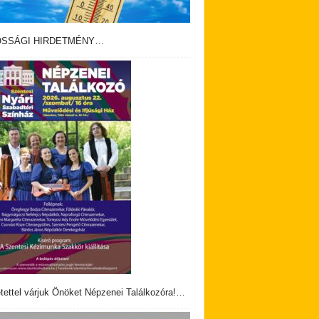
OSSÁGI HIRDETMÉNY…
tettel várjuk Önöket Népzenei Találkozóra!…