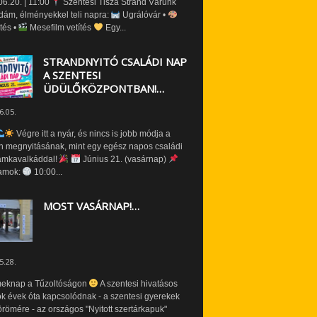
6.20. | 11:00
Szentesi Tisza Strand Várunk
dám, élményekkel teli napra:
Ugrálóvár •
tés •
Mesefilm vetítés
Egy...
STRANDNYITÓ CSALÁDI NAP
A SZENTESI
ÜDÜLŐKÖZPONTBAN!…
6.05.
Végre itt a nyár, és nincs is jobb módja a
n megnyitásának, mint egy egész napos családi
amkavalkáddal!
Június 21. (vasárnap)
amok:
10:00...
MOST VASÁRNAP!…
5.28.
eknap a Tűzoltóságon
A szentesi hivatásos
ók évek óta kapcsolódnak - a szentesi gyerekek
römére - az országos "Nyitott szertárkapuk"