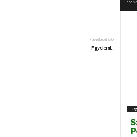
esemén
Következő cikk
Figyelem!…
Leg