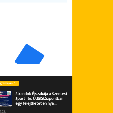
gramajánló
Strandok Éjszakája a Szentesi
Sport- és Üdülőközpontban –
egy felejthetetlen nyá…
7.22.