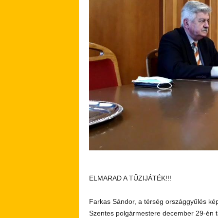
ELMARAD A TŰZIJÁTÉK!!!
Farkas Sándor, a térség országgyűlés kép
Szentes polgármestere december 29-én táj