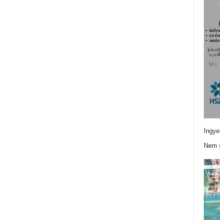
Ingye
Nem s