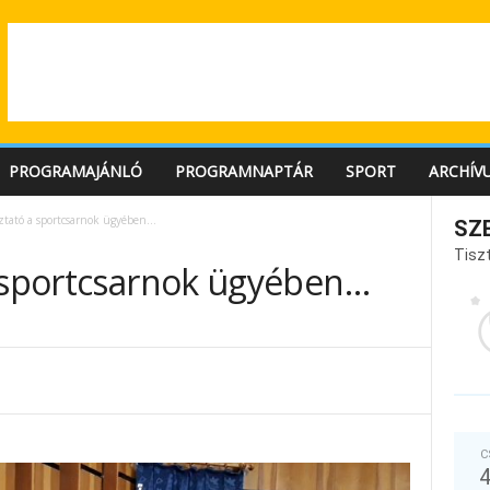
PROGRAMAJÁNLÓ
PROGRAMNAPTÁR
SPORT
ARCHÍV
oztató a sportcsarnok ügyében…
SZ
Tiszt
a sportcsarnok ügyében…
C