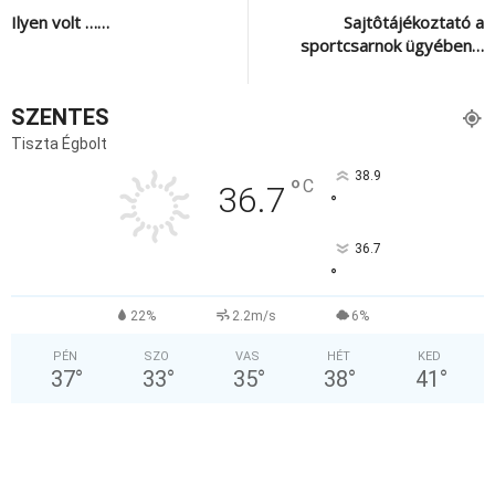
Ilyen volt ……
Sajtôtájékoztató a
sportcsarnok ügyében…
SZENTES
Tiszta Égbolt
38.9
°
C
36.7
°
36.7
°
22%
2.2m/s
6%
PÉN
SZO
VAS
HÉT
KED
37
°
33
°
35
°
38
°
41
°