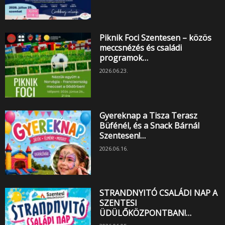
Piknik Foci Szentesen – közös
meccsnézés és családi
programok…
2026.06.23.
Gyereknap a Tisza Terasz
Büfénél, és a Snack Bárnál
Szentesen!…
2026.06.16.
STRANDNYITÓ CSALÁDI NAP A
SZENTESI
ÜDÜLŐKÖZPONTBAN!…