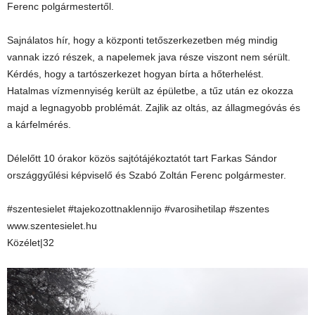
Ferenc polgármestertől.
Sajnálatos hír, hogy a központi tetőszerkezetben még mindig
vannak izzó részek, a napelemek java része viszont nem sérült.
Kérdés, hogy a tartószerkezet hogyan bírta a hőterhelést.
Hatalmas vízmennyiség került az épületbe, a tűz után ez okozza
majd a legnagyobb problémát. Zajlik az oltás, az állagmegóvás és
a kárfelmérés.
Délelőtt 10 órakor közös sajtótájékoztatót tart Farkas Sándor
országgyűlési képviselő és Szabó Zoltán Ferenc polgármester.
#szentesielet #tajekozottnaklennijo #varosihetilap #szentes
www.szentesielet.hu
Közélet|32