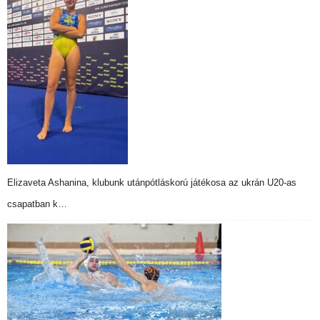
Elizaveta Ashanina, klubunk utánpótláskorú játékosa az ukrán U20-as
csapatban k…