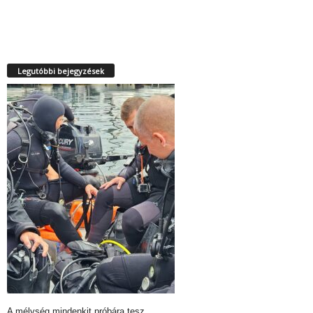
Legutóbbi bejegyzések
A mélység mindenkit próbára tesz….