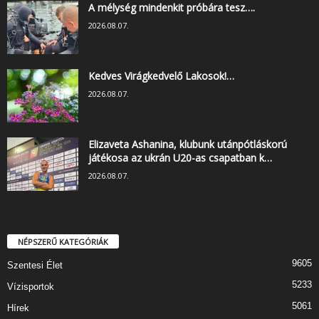
A mélység mindenkit próbára tesz….
2026.08.07.
Kedves Virágkedvelő Lakosok!…
2026.08.07.
Elizaveta Ashanina, klubunk utánpótláskorú
játékosa az ukrán U20-as csapatban k…
2026.08.07.
NÉPSZERŰ KATEGÓRIÁK
9605
Szentesi Élet
5233
Vízisportok
5061
Hírek