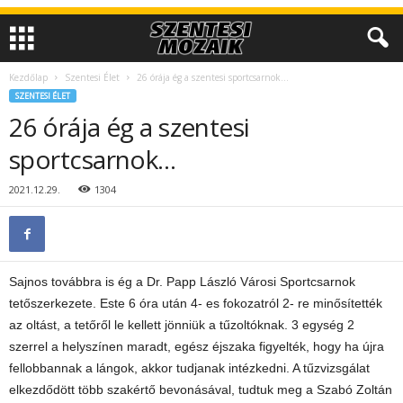
Kezdőlap
Szentesi Élet
26 órája ég a szentesi sportcsarnok…
SZENTESI ÉLET
26 órája ég a szentesi
sportcsarnok…
2021.12.29.
1304
Sajnos továbbra is ég a Dr. Papp László Városi Sportcsarnok
tetőszerkezete. Este 6 óra után 4- es fokozatról 2- re minősítették
az oltást, a tetőről le kellett jönniük a tűzoltóknak. 3 egység 2
szerrel a helyszínen maradt, egész éjszaka figyelték, hogy ha újra
fellobbannak a lángok, akkor tudjanak intézkedni. A tűzvizsgálat
elkezdődött több szakértő bevonásával, tudtuk meg a Szabó Zoltán