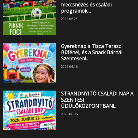
meccsnézés és családi
programok…
2026.06.23.
Gyereknap a Tisza Terasz
Büfénél, és a Snack Bárnál
Szentesen!…
2026.06.16.
STRANDNYITÓ CSALÁDI NAP A
SZENTESI
ÜDÜLŐKÖZPONTBAN!…
2026.06.05.