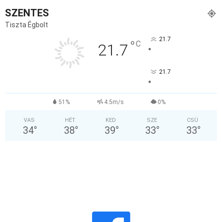
SZENTES
Tiszta Égbolt
21.7
°
C
21.7
°
21.7
°
51%
4.5m/s
0%
VAS
HÉT
KED
SZE
CSÜ
34
°
38
°
39
°
33
°
33
°