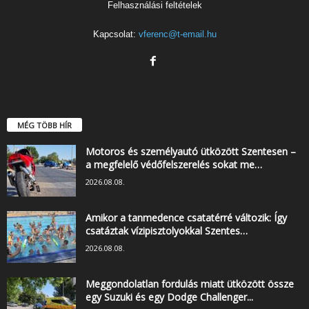
Felhasználási feltételek
Kapcsolat:
vferenc@t-email.hu
MÉG TÖBB HÍR
Motoros és személyautó ütközött Szentesen –
a megfelelő védőfelszerelés sokat me…
2026.08.08.
Amikor a tanmedence csatatérré változik: Így
csatáztak vízipisztolyokkal Szentes…
2026.08.08.
Meggondolatlan fordulás miatt ütközött össze
egy Suzuki és egy Dodge Challenger...