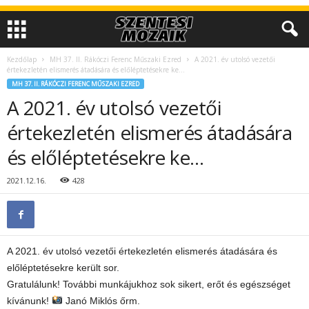
Kezdőlap
MH 37. II. Rákóczi Ferenc Műszaki Ezred
A 2021. év utolsó vezetői
értekezletén elismerés átadására és előléptetésekre ke…
MH 37. II. RÁKÓCZI FERENC MŰSZAKI EZRED
A 2021. év utolsó vezetői
értekezletén elismerés átadására
és előléptetésekre ke…
2021.12.16.
428
A 2021. év utolsó vezetői értekezletén elismerés átadására és
előléptetésekre került sor.
Gratulálunk! További munkájukhoz sok sikert, erőt és egészséget
kívánunk!
Janó Miklós őrm.