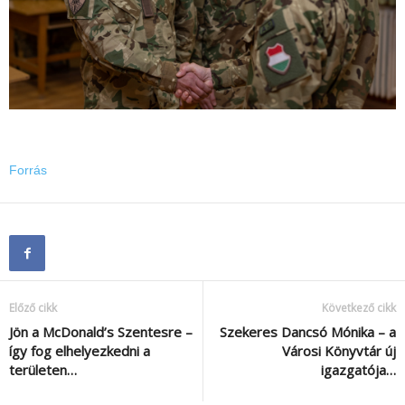
Forrás
Előző cikk
Következő cikk
Jön a McDonald’s Szentesre –
Szekeres Dancsó Mónika – a
így fog elhelyezkedni a
Városi Könyvtár új
területen…
igazgatója…