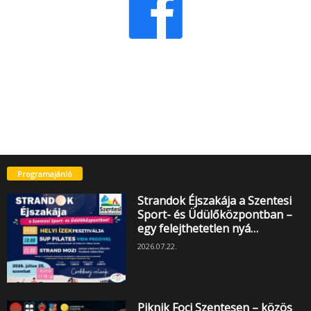
Programajánló
Strandok Éjszakája a Szentesi
Sport- és Üdülőközpontban –
egy felejthetetlen nyá…
2026.07.22.
Piknik Foci Szentesen – közös