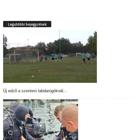
Legutóbbi bejegyzések
Új edző a szentesi labdarúgóknál…