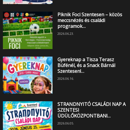
Piknik Foci Szentesen – közös
meccsnézés és családi
programok…
2026.06.23.
Gyereknap a Tisza Terasz
Büfénél, és a Snack Bárnál
Szentesen!…
2026.06.16.
STRANDNYITÓ CSALÁDI NAP A
SZENTESI
ÜDÜLŐKÖZPONTBAN!…
2026.06.05.