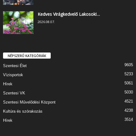
Kedves Virágkedvelő Lakosok!…
2026.08.07.
NÉPSZERŰ KATEGÓRIÁK
9605
Szentesi Élet
5233
Vízisportok
5061
Hírek
5030
Szentesi VK
4521
Szentesi Művelődési Központ
4238
Kultúra és szórakozás
3514
Hírek