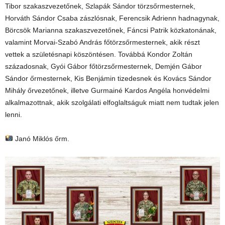
Tibor szakaszvezetőnek, Szlapák Sándor törzsőrmesternek,
Horváth Sándor Csaba zászlósnak, Ferencsik Adrienn hadnagynak,
Börcsök Marianna szakaszvezetőnek, Fáncsi Patrik közkatonának,
valamint Morvai-Szabó András főtörzsőrmesternek, akik részt
vettek a születésnapi köszöntésen. Továbbá Kondor Zoltán
századosnak, Gyói Gábor főtörzsőrmesternek, Demjén Gábor
Sándor őrmesternek, Kis Benjámin tizedesnek és Kovács Sándor
Mihály őrvezetőnek, illetve Gurmainé Kardos Angéla honvédelmi
alkalmazottnak, akik szolgálati elfoglaltságuk miatt nem tudtak jelen
lenni.
Janó Miklós őrm.