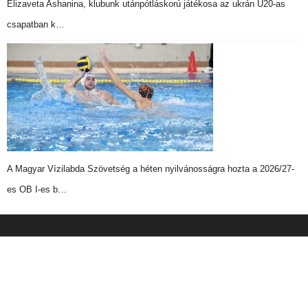
Elizaveta Ashanina, klubunk utánpótláskorú játékosa az ukrán U20-as
csapatban k…
A Magyar Vízilabda Szövetség a héten nyilvánosságra hozta a 2026/27-
es OB I-es b…