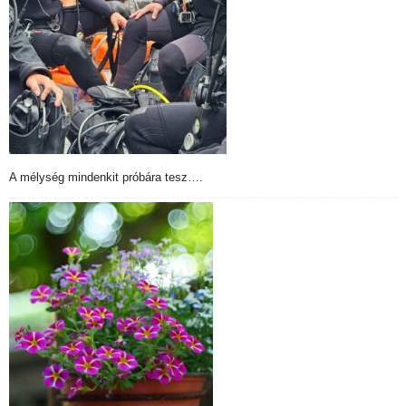
A mélység mindenkit próbára tesz….