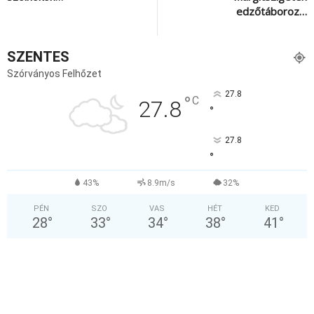
edzőtáboroz…
SZENTES
Szórványos Felhőzet
27.8
°
C
27.8
°
27.8
°
43%
8.9m/s
32%
PÉN
SZO
VAS
HÉT
KED
28
°
33
°
34
°
38
°
41
°