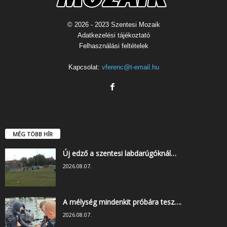
© 2026 - 2023 Szentesi Mozaik
Adatkezelési tájékoztató
Felhasználási feltételek
Kapcsolat:
vferenc@t-email.hu
MÉG TÖBB HÍR
Új edző a szentesi labdarúgóknál…
2026.08.07.
A mélység mindenkit próbára tesz….
2026.08.07.