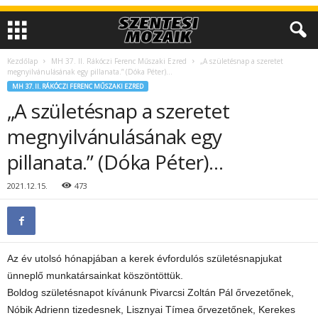
Kezdőlap
MH 37. II. Rákóczi Ferenc Műszaki Ezred
„A születésnap a szeretet
megnyilvánulásának egy pillanata.” (Dóka Péter)…
MH 37. II. RÁKÓCZI FERENC MŰSZAKI EZRED
„A születésnap a szeretet
megnyilvánulásának egy
pillanata.” (Dóka Péter)…
2021.12.15.
473
Az év utolsó hónapjában a kerek évfordulós születésnapjukat
ünneplő munkatársainkat köszöntöttük.
Boldog születésnapot kívánunk Pivarcsi Zoltán Pál őrvezetőnek,
Nóbik Adrienn tizedesnek, Lisznyai Tímea őrvezetőnek, Kerekes