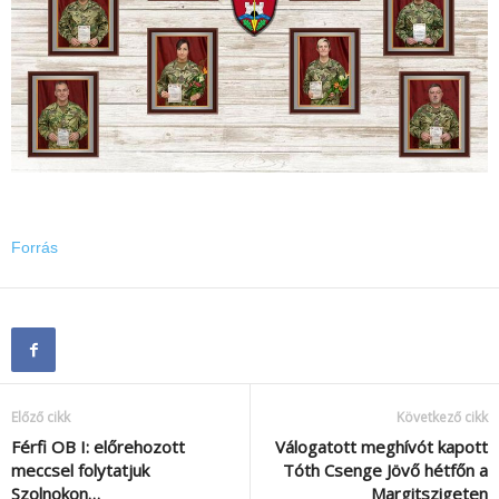
Forrás
Előző cikk
Következő cikk
Férfi OB I: előrehozott
Válogatott meghívót kapott
meccsel folytatjuk
Tóth Csenge Jövő hétfőn a
Szolnokon…
Margitszigeten