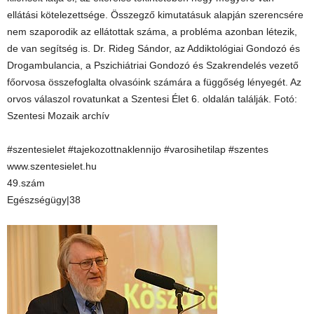
ellátási kötelezettsége. Összegző kimutatásuk alapján szerencsére
nem szaporodik az ellátottak száma, a probléma azonban létezik,
de van segítség is. Dr. Rideg Sándor, az Addiktológiai Gondozó és
Drogambulancia, a Pszichiátriai Gondozó és Szakrendelés vezető
főorvosa összefoglalta olvasóink számára a függőség lényegét. Az
orvos válaszol rovatunkat a Szentesi Élet 6. oldalán találják. Fotó:
Szentesi Mozaik archív
#szentesielet #tajekozottnaklennijo #varosihetilap #szentes
www.szentesielet.hu
49.szám
Egészségügy|38