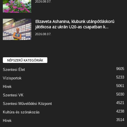
2026.08.07.
Elizaveta Ashanina, klubunk utánpótláskorú
játékosa az ukrán U20-as csapatban k…
2026.08.07.
NÉPSZERŰ KATEGÓRIÁK
9605
Szentesi Élet
5233
Vízisportok
5061
Hírek
5030
Szentesi VK
4521
Szentesi Művelődési Központ
4238
Kultúra és szórakozás
3514
Hírek