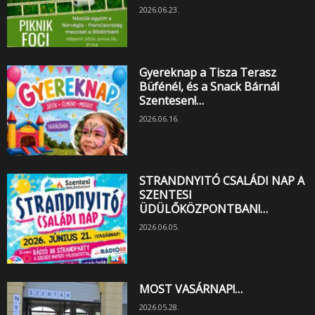
2026.06.23.
Gyereknap a Tisza Terasz
Büfénél, és a Snack Bárnál
Szentesen!…
2026.06.16.
STRANDNYITÓ CSALÁDI NAP A
SZENTESI
ÜDÜLŐKÖZPONTBAN!…
2026.06.05.
MOST VASÁRNAP!…
2026.05.28.