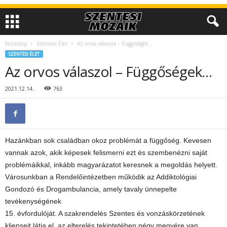
Kezdőlap
Szentesi Élet
Az orvos válaszol – Függőségek…
SZENTESI ÉLET
Az orvos válaszol – Függőségek…
2021.12.14.
763
Hazánkban sok családban okoz problémát a függőség. Kevesen
vannak azok, akik képesek felismerni ezt és szembenézni saját
problémáikkal, inkább magyarázatot keresnek a megoldás helyett.
Városunkban a Rendelőintézetben működik az Addiktológiai
Gondozó és Drogambulancia, amely tavaly ünnepelte
tevékenységének
15. évfordulóját. A szakrendelés Szentes és vonzáskörzetének
klienseit látja el, az elterelés tekintetében négy megyére van