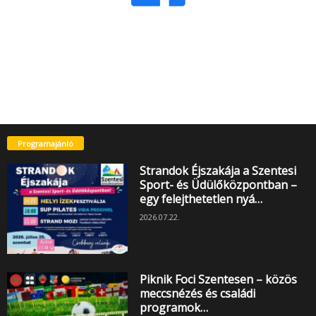
Programajánló
Strandok Éjszakája a Szentesi
Sport- és Üdülőközpontban –
egy felejthetetlen nyá…
2026.07.22.
Piknik Foci Szentesen – közös
meccsnézés és családi
programok…