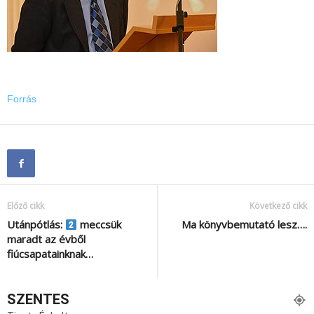
Forrás
Előző cikk
Következő cikk
Utánpótlás:
meccsük
Ma könyvbemutató lesz….
maradt az évből
fiúcsapatainknak…
SZENTES