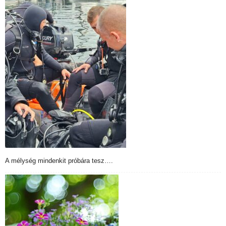
A mélység mindenkit próbára tesz….