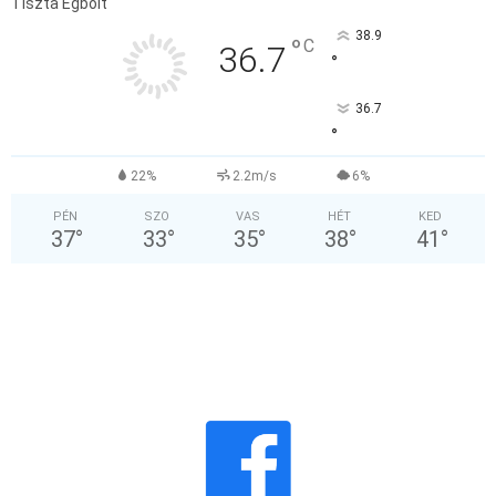
Tiszta Égbolt
38.9
°
C
36.7
°
36.7
°
22%
2.2m/s
6%
PÉN
SZO
VAS
HÉT
KED
37
°
33
°
35
°
38
°
41
°