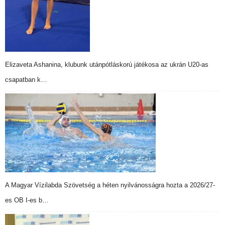
Elizaveta Ashanina, klubunk utánpótláskorú játékosa az ukrán U20-as
csapatban k…
A Magyar Vízilabda Szövetség a héten nyilvánosságra hozta a 2026/27-
es OB I-es b…